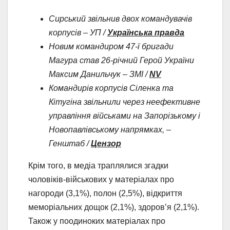
Сирський звільнив двох командувачів
корпусів – УП /
Українська правда
Новим командиром 47-ї бригади
Магура став 26-річний Герой України
Максим Данильчук – ЗМІ /
NV
Командирів корпусів Сіленка та
Кітугіна звільнили через
неефективне
управління військами на Запорізькому і
Новопавлівському напрямках, –
Генштаб /
Цензор
Крім того, в медіа траплялися згадки
чоловіків-військових у матеріалах про
нагороди (3,1%), полон (2,5%), відкриття
меморіальних дощок (2,1%), здоров’я (2,1%).
Також у поодиноких матеріалах про