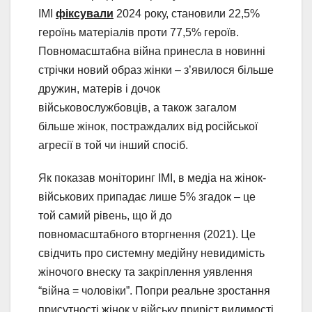
ІМІ
фіксували
2024 року, становили 22,5%
героїнь матеріалів проти 77,5% героїв.
Повномасштабна війна принесла в новинні
стрічки новий образ жінки – з’явилося більше
дружин, матерів і дочок
військовослужбовців, а також загалом
більше жінок, постраждалих від російської
агресії в той чи інший спосіб.
Як показав моніторинг ІМІ, в медіа на жінок-
військових припадає лише 5% згадок – це
той самий рівень, що й до
повномасштабного вторгнення (2021). Це
свідчить про системну медійну невидимість
жіночого внеску та закріплення уявлення
“війна = чоловіки”. Попри реальне зростання
присутності жінок у війську приріст видимості