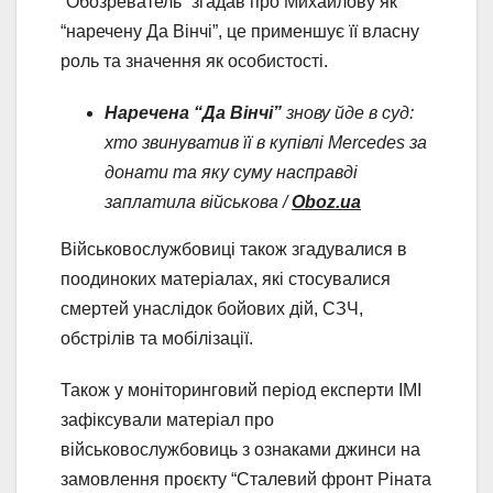
“Обозреватель” згадав про Михайлову як
“наречену Да Вінчі”, це применшує її власну
роль та значення як особистості.
Наречена “Да Вінчі”
знову йде в суд:
хто звинуватив її в купівлі Mercedes за
донати та яку суму насправді
заплатила військова /
Oboz.ua
Військовослужбовиці також згадувалися в
поодиноких матеріалах, які стосувалися
смертей унаслідок бойових дій, СЗЧ,
обстрілів та мобілізації.
Також у моніторинговий період експерти ІМІ
зафіксували матеріал про
військовослужбовиць з ознаками джинси на
замовлення проєкту “Сталевий фронт Ріната