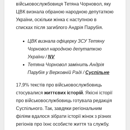
військовослужбовиця Тетяна Чорновол, яку
ЦВК визнала обраною народною депутаткою
України, оскільки жінка є наступною в
списках після загиблого Андрія Парубія.
ЦВК визнала офіцерку ЗСУ Тетяну
Чорновол народною депутаткою
України /
NV
Тетяна Чорновол замінить Андрія
Парубія у Верховній Раді /
Суспільне
17,9% текстів про військовослужбовиць
стосувалися
життєвих історій
. Якісні історії
про військовослужбовиць готувала редакція
Суспільного. Так, завдяки регіональним
філіям вдалося зібрати історії жінок з різних
регіонів про їхнє особисте життя та службу.