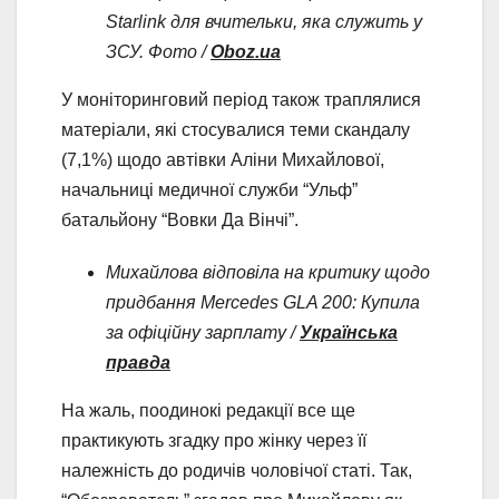
Starlink для вчительки, яка служить у
ЗСУ. Фото /
Oboz.ua
У моніторинговий період також траплялися
матеріали, які стосувалися теми скандалу
(7,1%) щодо автівки Аліни Михайлової,
начальниці медичної служби “Ульф”
батальйону “Вовки Да Вінчі”.
Михайлова відповіла на критику щодо
придбання Mercedes GLA 200: Купила
за офіційну зарплату /
Українська
правда
На жаль, поодинокі редакції все ще
практикують згадку про жінку через її
належність до родичів чоловічої статі. Так,