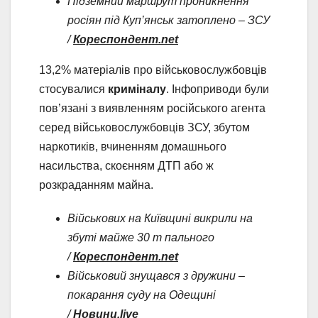
Підземний маршрут проникнення
росіян під Куп’янськ затоплено – ЗСУ
/
Кореспондент.net
13,2% матеріалів про військовослужбовців
стосувалися
криміналу
. Інфоприводи були
пов’язані з виявленням російського агента
серед військовослужбовців ЗСУ, збутом
наркотиків, вчиненням домашнього
насильства, скоєнням ДТП або ж
розкраданням майна.
Військових на Київщині викрили на
збуті майже 30 т пального
/
Кореспондент.net
Військовий знущався з дружини –
покарання суду на Одещині
/
Новини.live