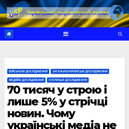
Перейти
до
вмісту
ВІЙСЬКОВІ ДОСЛІДЖЕННЯ
ЗАГАЛЬНОУКРАЇНСЬКІ ДОСЛІДЖЕННЯ
МЕДІЙНІ ДОСЛІДЖЕННЯ
СУСПІЛЬНІ ДОСЛІДЖЕННЯ
70 тисяч у строю і
лише 5% у стрічці
новин. Чому
українські медіа не