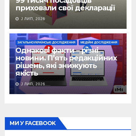
99 тисяч посадовців
приховали свої декларації
J ЛИП, 2026
ЗАГАЛЬНОУКРАЇНСЬКІ ДОСЛІДЖЕННЯ
МЕДІЙНІ ДОСЛІДЖЕННЯ
Однакові факти – різні
новини. П’ять редакційних
рішень, які знижують
якість
J ЛИП, 2026
МИ У FACEBOOK