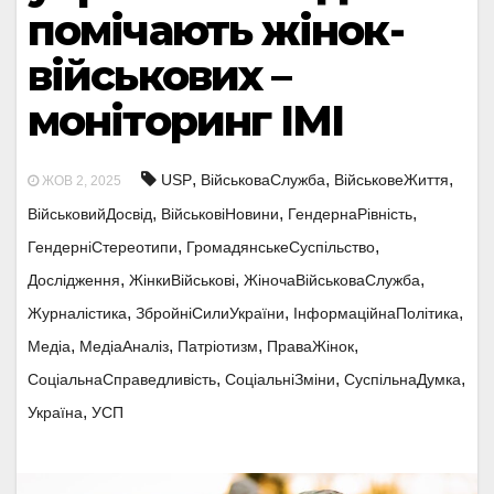
помічають жінок-
військових –
моніторинг ІМІ
,
,
,
USP
ВійськоваСлужба
ВійськовеЖиття
ЖОВ 2, 2025
,
,
,
ВійськовийДосвід
ВійськовіНовини
ГендернаРівність
,
,
ГендерніСтереотипи
ГромадянськеСуспільство
,
,
,
Дослідження
ЖінкиВійськові
ЖіночаВійськоваСлужба
,
,
,
Журналістика
ЗбройніСилиУкраїни
ІнформаційнаПолітика
,
,
,
,
Медіа
МедіаАналіз
Патріотизм
ПраваЖінок
,
,
,
СоціальнаСправедливість
СоціальніЗміни
СуспільнаДумка
,
Україна
УСП