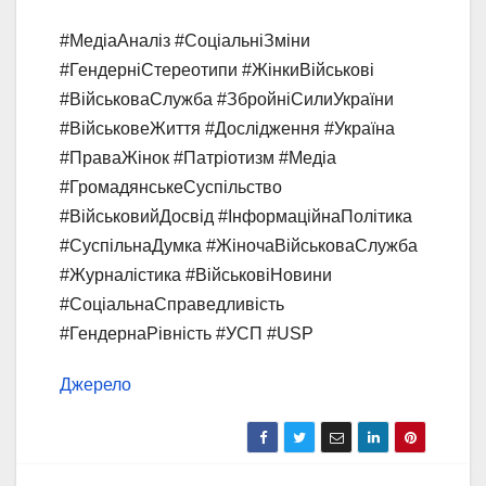
#МедіаАналіз #СоціальніЗміни
#ГендерніСтереотипи #ЖінкиВійськові
#ВійськоваСлужба #ЗбройніСилиУкраїни
#ВійськовеЖиття #Дослідження #Україна
#ПраваЖінок #Патріотизм #Медіа
#ГромадянськеСуспільство
#ВійськовийДосвід #ІнформаційнаПолітика
#СуспільнаДумка #ЖіночаВійськоваСлужба
#Журналістика #ВійськовіНовини
#СоціальнаСправедливість
#ГендернаРівність #УСП #USP
Джерело