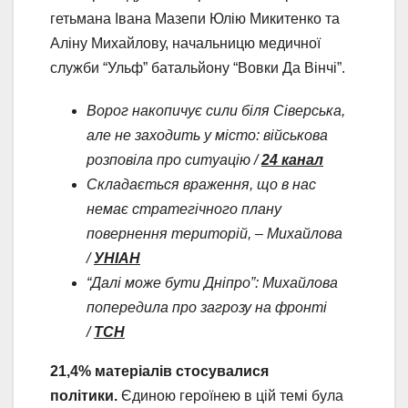
гетьмана Івана Мазепи Юлію Микитенко та
Аліну Михайлову, начальницю медичної
служби “Ульф” батальйону “Вовки Да Вінчі”.
Ворог накопичує сили біля Сіверська,
але не заходить у місто: військова
розповіла про ситуацію /
24 канал
Складається враження, що в нас
немає стратегічного плану
повернення територій, – Михайлова
/
УНІАН
“Далі може бути Дніпро”: Михайлова
попередила про загрозу на фронті
/
ТСН
21,4% матеріалів стосувалися
політики.
Єдиною героїнею в цій темі була