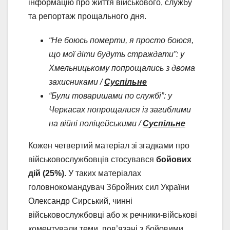
інформацію про життя військового, службу
та репортаж прощального дня.
“Не боюсь померти, я просто боюся,
що мої діти будуть страждати”: у
Хмельницькому попрощались з двома
захисниками /
Суспільне
“Були товаришами по службі”: у
Черкасах попрощалися із загиблими
на війні поліцейськими /
Суспільне
Кожен четвертий матеріал зі згадками про
військовослужбовців стосувався
бойових
дій (25%)
. У таких матеріалах
головнокомандувач Збройних сил України
Олександр Сирський, чинні
військовослужбовці або ж речники-військові
коментували теми, пов’язані з бойовими