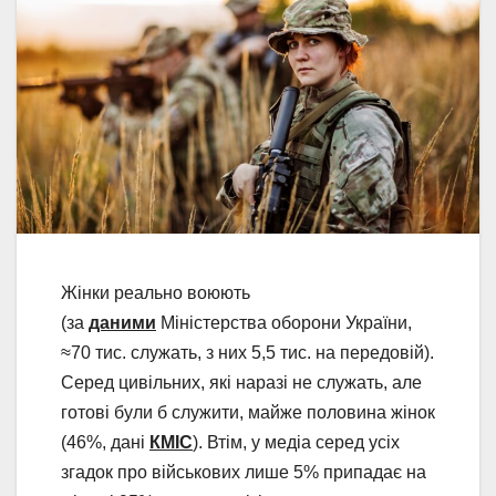
Жінки реально воюють
(за
даними
Міністерства оборони України,
≈70 тис. служать, з них 5,5 тис. на передовій).
Серед цивільних, які наразі не служать, але
готові були б служити, майже половина жінок
(46%, дані
КМІС
). Втім, у медіа серед усіх
згадок про військових лише 5% припадає на