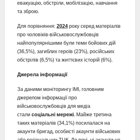
евакуацію, обстріли, мобілізацію, навчання
та зброю.
Для порівняння:
2024
року серед матеріалів
про чоловіків-військовослужбовців
найпопулярнішими були теми бойових дій
(36,5%), загиблих героїв (23%), російських
обстрілів (6,5%) та життєвих історій (6%).
Джерела інформації
За даними моніторингу ІМІ, головним
джерелом інформації про
військовослужбовців для медіа
стали
соціальні мережі
. Майже третина
таких матеріалів (34,1%) посилалася на
акаунти бригад, особисті акаунти військових
або регіональних ТЦК. До речі, ці акаунти не