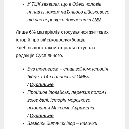
У ТЦК заявили, що в Одесі чоловік
напав із ножем на їхнього військового
під час перевірки документів /
NV
Лише 6% матеріалів стосувалися життєвих
історій про військовослужбовців.
Здебільшого такі матеріали готувала
редакція Суспільного.
Був тренером – став воїном: історія
бійця з 14-ї волинської ОМБр
/
Суспільне
Пройшов Іловайськ, пережив полон і
воює далі: історія морського
піхотинця Максима Авраменка
/
Суспільне
Замість дитячих ігор – навички