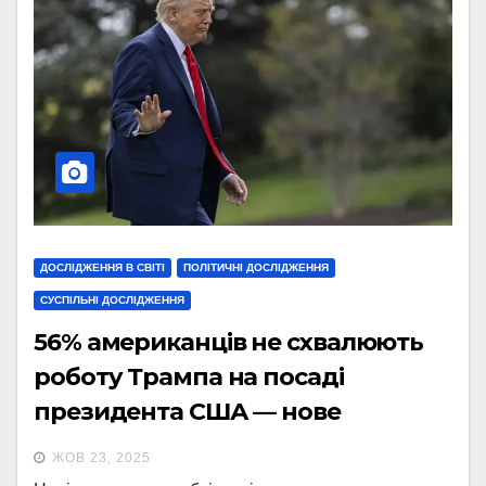
ДОСЛІДЖЕННЯ В СВІТІ
ПОЛІТИЧНІ ДОСЛІДЖЕННЯ
СУСПІЛЬНІ ДОСЛІДЖЕННЯ
56% американців не схвалюють
роботу Трампа на посаді
президента США — нове
опитування
ЖОВ 23, 2025