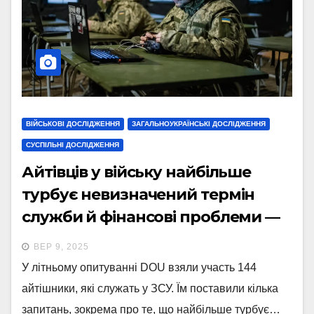
ВІЙСЬКОВІ ДОСЛІДЖЕННЯ
ЗАГАЛЬНОУКРАЇНСЬКІ ДОСЛІДЖЕННЯ
СУСПІЛЬНІ ДОСЛІДЖЕННЯ
Айтівців у війську найбільше
турбує невизначений термін
служби й фінансові проблеми —
опитування DOU
ВЕР 9, 2025
У літньому опитуванні DOU взяли участь 144
айтішники, які служать у ЗСУ. Їм поставили кілька
запитань, зокрема про те, що найбільше турбує…