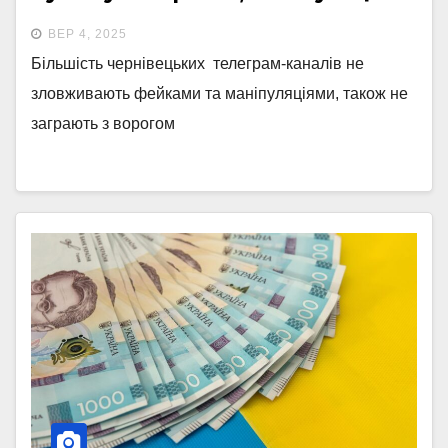
хто заробляє на страху читачів
ВЕР 4, 2025
Більшість чернівецьких телеграм-каналів не
зловживають фейками та маніпуляціями, також не
заграють з ворогом