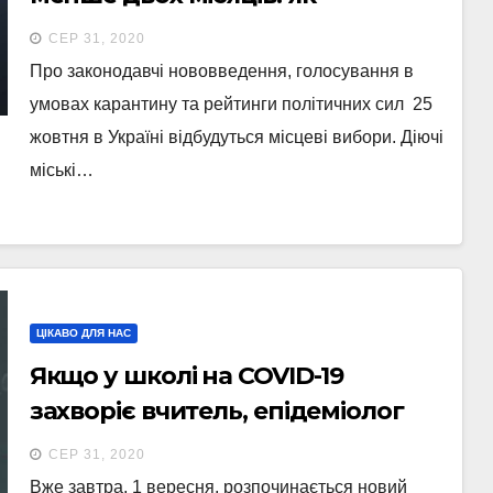
готуються до них партії та їхні
СЕР 31, 2020
кандидати?
Про законодавчі нововведення, голосування в
умовах карантину та рейтинги політичних сил 25
жовтня в Україні відбудуться місцеві вибори. Діючі
міські…
ЦІКАВО ДЛЯ НАС
Якщо у школі на COVID-19
захворіє вчитель, епідеміолог
визначить, кому потрібна
СЕР 31, 2020
самоізоляція, – Степанов
Вже завтра, 1 вересня, розпочинається новий