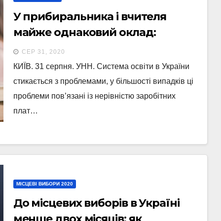
У прибиральника і вчителя
майже однаковий оклад:
Шкарлет назвав проблеми у
СЕР 31, 2020
системі освіти
КИЇВ. 31 серпня. УНН. Система освіти в України
стикається з проблемами, у більшості випадків ці
проблеми пов’язані із нерівністю заробітних
плат…
МІСЦЕВІ ВИБОРИ 2020
До місцевих виборів в Україні
менше двох місяців: як