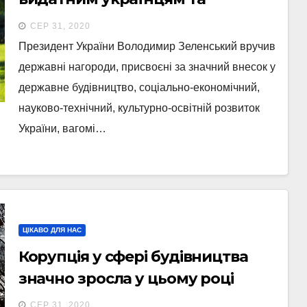
дипломатам: Дякуємо за те, що
СЕР 31, 2020
ви є
Президент України Володимир Зеленський вручив
державні нагороди, присвоєні за значний внесок у
державне будівництво, соціально-економічний,
науково-технічний, культурно-освітній розвиток
України, вагомі…
ЦІКАВО ДЛЯ НАС
Корупція у сфері будівництва
значно зросла у цьому році
СЕР 31, 2020