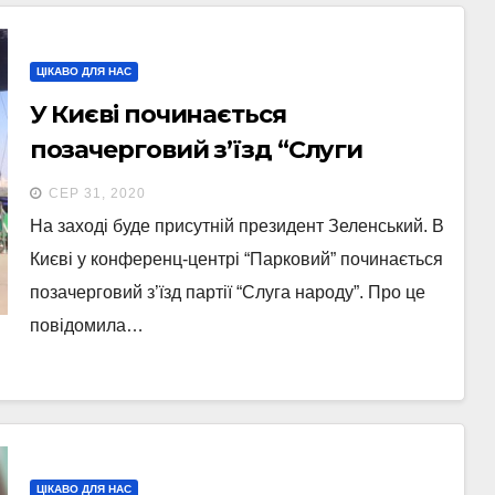
ЦІКАВО ДЛЯ НАС
У Києві починається
позачерговий з’їзд “Слуги
народу”
СЕР 31, 2020
На заході буде присутній президент Зеленський. В
Києві у конференц-центрі “Парковий” починається
позачерговий з’їзд партії “Слуга народу”. Про це
повідомила…
ЦІКАВО ДЛЯ НАС