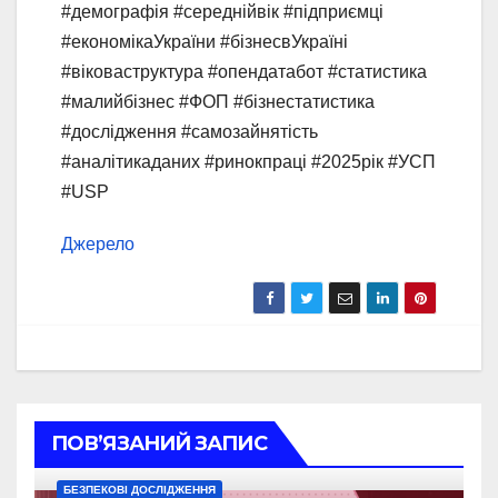
#демографія #середнійвік #підприємці
#економікаУкраїни #бізнесвУкраїні
#віковаструктура #опендатабот #статистика
#малийбізнес #ФОП #бізнестатистика
#дослідження #самозайнятість
#аналітикаданих #ринокпраці #2025рік #УСП
#USP
Джерело
ПОВ’ЯЗАНИЙ ЗАПИС
БЕЗПЕКОВІ ДОСЛІДЖЕННЯ