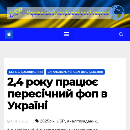
Перейти
до
вмісту
БІЗНЕС ДОСЛІДЖЕННЯ
ЗАГАЛЬНОУКРАЇНСЬКІ ДОСЛІДЖЕННЯ
2,4 року працює
пересічний фоп в
Україні
,
,
,
2025рік
USP
аналітикаданих
СІЧ 6, 2026
,
,
,