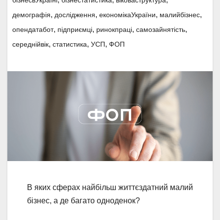
бізнесвУкраїні
бізнестатистика
віковаструктура
,
,
,
,
демографія
дослідження
економікаУкраїни
малийбізнес
,
,
,
,
опендатабот
підприємці
ринокпраці
самозайнятість
,
,
,
середнійвік
статистика
УСП
ФОП
В яких сферах найбільш життєздатний малий
бізнес, а де багато одноденок?