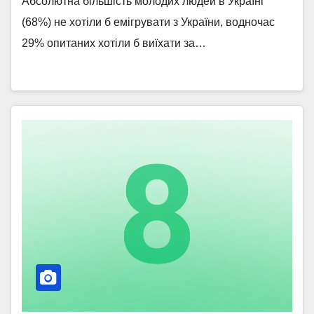
Абсолютна більшість молодих людей в Україні
(68%) не хотіли б емігрувати з України, водночас
29% опитаних хотіли б виїхати за…