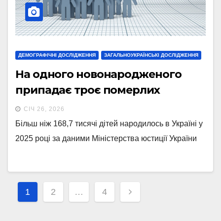
ДЕМОГРАФІЧНІ ДОСЛІДЖЕННЯ
ЗАГАЛЬНОУКРАЇНСЬКІ ДОСЛІДЖЕННЯ
На одного новонародженого
припадає троє померлих
СІЧ 26, 2026
Більш ніж 168,7 тисячі дітей народилось в Україні у
2025 році за даними Міністерства юстиції України
Навігація
1
2
…
4
записів