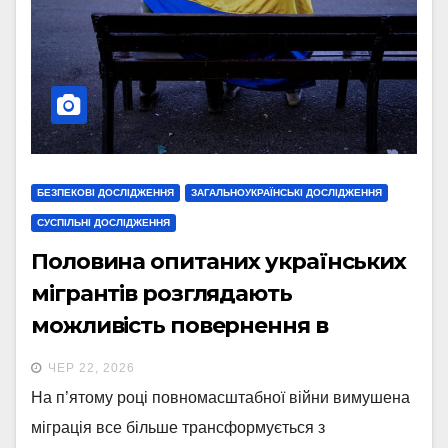
БЕЗПЕКОВІ ДОСЛІДЖЕННЯ
ЗАГАЛЬНОУКРАЇНСЬКІ ДОСЛІДЖЕННЯ
СУСПІЛЬНІ ДОСЛІДЖЕННЯ
Половина опитаних українських
мігрантів розглядають
можливість повернення в
Україну, проте не знають — коли:
ЧЕР 22, 2026
нові дані Gradus
На п’ятому році повномасштабної війни вимушена
міграція все більше трансформується з