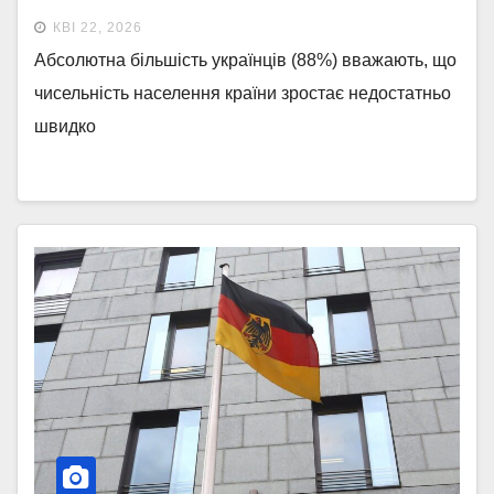
рамках міжнародного
КВІ 22, 2026
дослідження “End of Year” від
Абсолютна більшість українців (88%) вважають, що
Gallup International. Випуск 4
чисельність населення країни зростає недостатньо
швидко