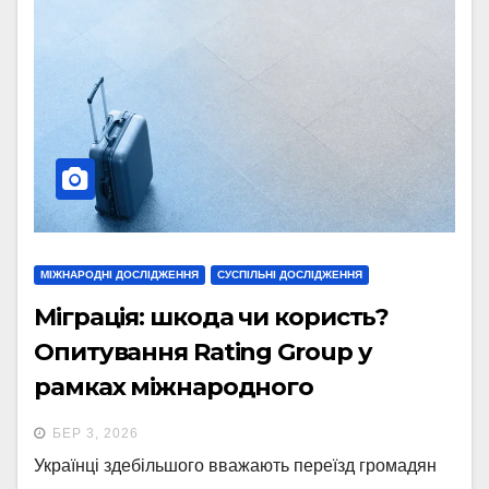
МІЖНАРОДНІ ДОСЛІДЖЕННЯ
СУСПІЛЬНІ ДОСЛІДЖЕННЯ
Міграція: шкода чи користь?
Опитування Rating Group у
рамках міжнародного
дослідження “End of Year” від
БЕР 3, 2026
Gallup International. Випуск 3
Українці здебільшого вважають переїзд громадян