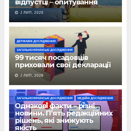
відпустці – опитування
J ЛИП, 2026
ДЕРЖАВНІ ДОСЛІДЖЕННЯ
ЗАГАЛЬНОУКРАЇНСЬКІ ДОСЛІДЖЕННЯ
99 тисяч посадовців
приховали свої декларації
J ЛИП, 2026
ЗАГАЛЬНОУКРАЇНСЬКІ ДОСЛІДЖЕННЯ
МЕДІЙНІ ДОСЛІДЖЕННЯ
Однакові факти – різні
новини. П’ять редакційних
рішень, які знижують
якість