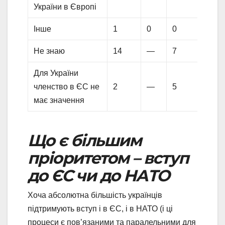
України в Європі
Інше
1
0
0
0
Не знаю
14
—
7
—
Для України
членство в ЄС не
2
—
5
—
має значення
Що є більшим
пріоритетом – вступ
до ЄС чи до НАТО
Хоча абсолютна більшість українців
підтримують вступ і в ЄС, і в НАТО (і ці
процеси є пов’язаними та паралельними для