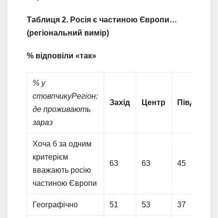
Таблиця 2. Росія є частиною Європи…
(регіональний вимір)
% відповіли «так»
% у
стовпчику
Регіон:
Захід
Центр
Південь
де проживають
зараз
Хоча б за одним
критерієм
63
63
45
вважають росію
частиною Європи
Географічно
51
53
37