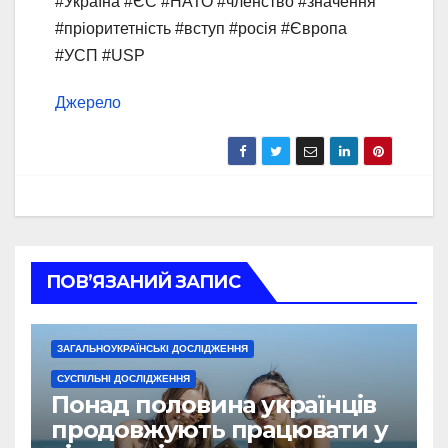
#Україна #ЄС #НАТО #членство #значення
#пріоритетність #вступ #росія #Європа
#УСП #USP
Джерело
ПОВ’ЯЗАНИЙ ЗАПИС
ЗАГАЛЬНОУКРАЇНСЬКІ ДОСЛІДЖЕННЯ
СУСПІЛЬНІ ДОСЛІДЖЕННЯ
Понад половина українців
продовжують працювати у