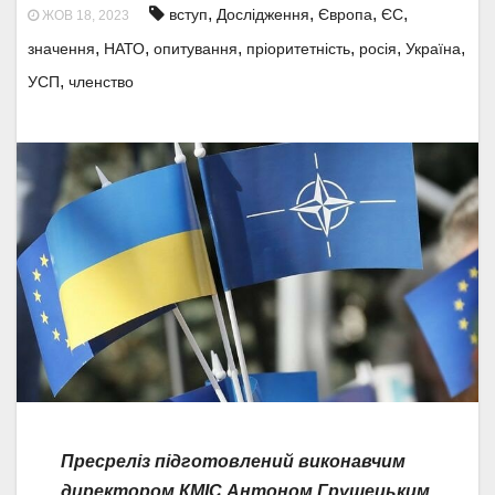
,
,
,
,
вступ
Дослідження
Європа
ЄС
ЖОВ 18, 2023
,
,
,
,
,
,
значення
НАТО
опитування
пріоритетність
росія
Україна
,
УСП
членство
Пресреліз підготовлений виконавчим
директором КМІС Антоном Грушецьким