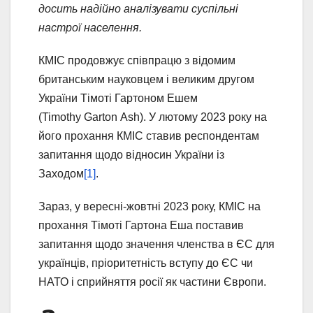
досить надійно аналізувати суспільні
настрої населення.
КМІС продовжує співпрацю з відомим
британським науковцем і великим другом
України Тімоті Гартоном Ешем
(Timothy Garton Ash). У лютому 2023 року на
його прохання КМІС ставив респондентам
запитання щодо відносин України із
Заходом
[1]
.
Зараз, у вересні-жовтні 2023 року, КМІС на
прохання Тімоті Гартона Еша поставив
запитання щодо значення членства в ЄС для
українців, пріоритетність вступу до ЄС чи
НАТО і сприйняття росії як частини Європи.