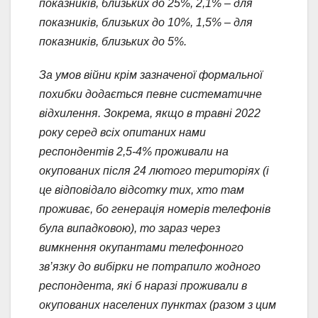
показників, близьких до 25%, 2,1% – для
показників, близьких до 10%, 1,5% – для
показників, близьких до 5%.
За умов війни крім зазначеної формальної
похибки додається певне систематичне
відхилення. Зокрема, якщо в травні 2022
року серед всіх опитаних нами
респондентів 2,5-4% проживали на
окупованих після 24 лютого територіях (і
це відповідало відсотку тих, хто там
проживає, бо генерація номерів телефонів
була випадковою), то зараз через
вимкнення окупантами телефонного
зв’язку до вибірки не потрапило жодного
респондента, які б наразі проживали в
окупованих населених пунктах
(разом з цим