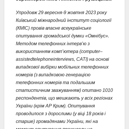
Упродовж 29 вересня-9 жовтня 2023 року
Київський міжнародний інститут соціології
(КМІС) провів власне всеукраїнське
опитування громадської думки «Омнібус».
Методом телефонних інтерв’ю з
використанням комп’ютера (
computer
–
assisted
telephone
interviews
, CATI)
на основі
випадкової вибірки мобільних телефонних
номерів (з випадковою генерацією
телефонних номерів та подальшим
статистичним зважуванням) опитано 1010
респондентів, що мешкають у всіх регіонах
України (крім АР Крим). Опитування
проводилося з дорослими (у віці 18 років і
старше) громадянами України, які на