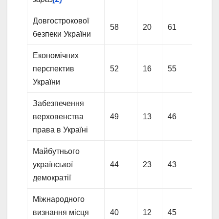
Довгострокової
58
20
61
23
безпеки України
Економічних
перспектив
52
16
55
18
України
Забезпечення
верховенства
49
13
46
13
права в Україні
Майбутнього
української
44
23
43
19
демократії
Міжнародного
визнання місця
40
12
45
15