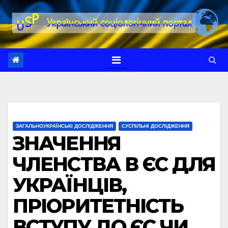
Перейти
до
вмісту
ЗАГАЛЬНОУКРАЇНСЬКІ ДОСЛІДЖЕННЯ
СУСПІЛЬНІ ДОСЛІДЖЕННЯ
ЗНАЧЕННЯ
ЧЛЕНСТВА В ЄС ДЛЯ
УКРАЇНЦІВ,
ПРІОРИТЕТНІСТЬ
ВСТУПУ ДО ЄС ЧИ