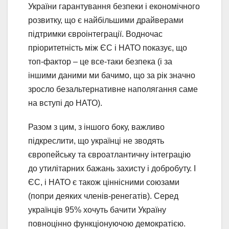
України гарантування безпеки і економічного
розвитку, що є найбільшими драйверами
підтримки євроінтеграції. Водночас
пріоритетність між ЄС і НАТО показує, що
топ-фактор – це все-таки безпека (і за
іншими даними ми бачимо, що за рік значно
зросло безальтернативне наполягання саме
на вступі до НАТО).
Разом з цим, з іншого боку, важливо
підкреслити, що українці не зводять
європейську та євроатлантичну інтеграцію
до утилітарних бажань захисту і добробуту. І
ЄС, і НАТО є також ціннісними союзами
(попри деяких членів-ренегатів). Серед
українців 95% хочуть бачити Україну
повноцінно функціонуючою демократією.