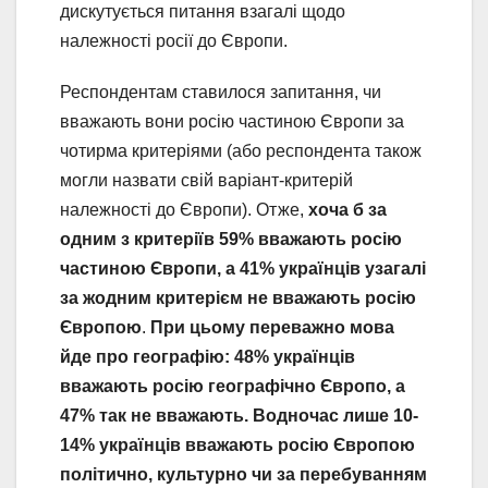
дискутується питання взагалі щодо
належності росії до Європи.
Респондентам ставилося запитання, чи
вважають вони росію частиною Європи за
чотирма критеріями (або респондента також
могли назвати свій варіант-критерій
належності до Європи). Отже,
хоча б за
одним з критеріїв 59% вважають росію
частиною Європи, а 41% українців узагалі
за жодним критерієм не вважають росію
Європою
.
При цьому переважно мова
йде про географію: 48% українців
вважають росію географічно Європо, а
47% так не вважають. Водночас лише 10-
14% українців вважають росію Європою
політично, культурно чи за перебуванням