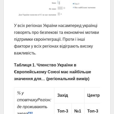
У всіх регіонах України насамперед українці
говорять про безпекові та економічні мотиви
підтримки євроінтеграції. Проти і інші
фактори у всіх регіонах відіграють високу
важливість.
Таблиця 1.
Членство України в
Європейському Союзі має найбільше
значення для… (регіональний вимір)
% у
Захід
Центр
стовпчику
Регіон:
де проживають
Топ-3
№1
Топ-3
№1
зараз
[2]