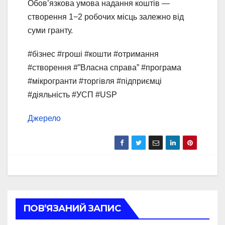
Обов’язкова умова надання коштів —
створення 1−2 робочих місць залежно від
суми гранту.
#бізнес #гроші #кошти #отримання
#створення #”Власна справа” #програма
#мікрогранти #торгівля #підприємці
#діяльність #УСП #USP
Джерело
ПОВ’ЯЗАНИЙ ЗАПИС