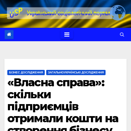
Перейти
до
вмісту
БІЗНЕС ДОСЛІДЖЕННЯ
ЗАГАЛЬНОУКРАЇНСЬКІ ДОСЛІДЖЕННЯ
«Власна справа»:
скільки
підприємців
отримали кошти на
створення бізнесу