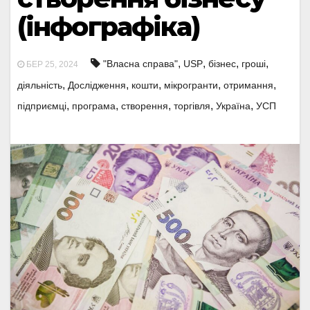
(інфографіка)
,
,
,
,
"Власна справа"
USP
бізнес
гроші
БЕР 25, 2024
,
,
,
,
,
діяльність
Дослідження
кошти
мікрогранти
отримання
,
,
,
,
,
підприємці
програма
створення
торгівля
Україна
УСП