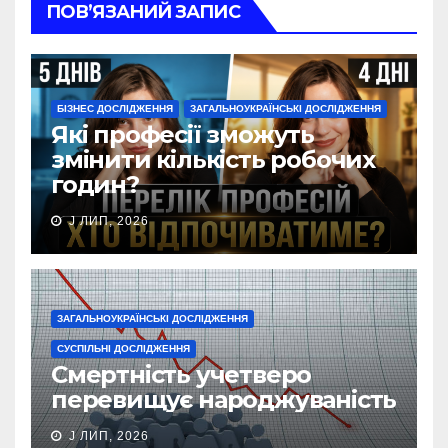
ПОВ’ЯЗАНИЙ ЗАПИС
БІЗНЕС ДОСЛІДЖЕННЯ
ЗАГАЛЬНОУКРАЇНСЬКІ ДОСЛІДЖЕННЯ
Які професії зможуть
змінити кількість робочих
годин?
J ЛИП, 2026
ЗАГАЛЬНОУКРАЇНСЬКІ ДОСЛІДЖЕННЯ
СУСПІЛЬНІ ДОСЛІДЖЕННЯ
Смертність учетверо
перевищує народжуваність
J ЛИП, 2026