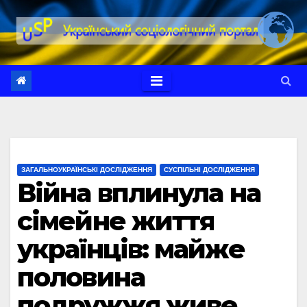
Перейти
до
вмісту
ЗАГАЛЬНОУКРАЇНСЬКІ ДОСЛІДЖЕННЯ
СУСПІЛЬНІ ДОСЛІДЖЕННЯ
Війна вплинула на
сімейне життя
українців: майже
половина
подружжя живе