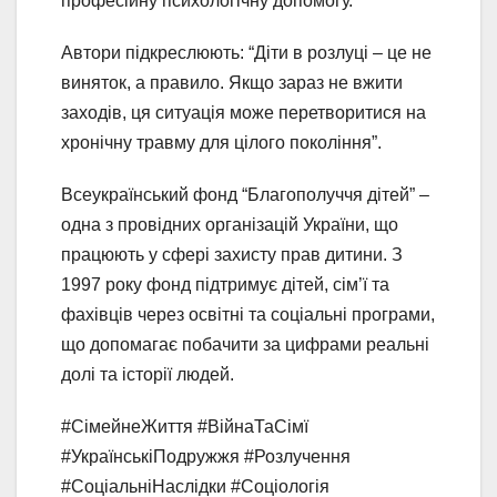
професійну психологічну допомогу.
Автори підкреслюють: “Діти в розлуці – це не
виняток, а правило. Якщо зараз не вжити
заходів, ця ситуація може перетворитися на
хронічну травму для цілого покоління”.
Всеукраїнський фонд “Благополуччя дітей” –
одна з провідних організацій України, що
працюють у сфері захисту прав дитини. З
1997 року фонд підтримує дітей, сім’ї та
фахівців через освітні та соціальні програми,
що допомагає побачити за цифрами реальні
долі та історії людей.
#СімейнеЖиття #ВійнаТаСімї
#УкраїнськіПодружжя #Розлучення
#СоціальніНаслідки #Соціологія