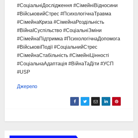
#СоціальніДослідження #СімейніВідносини
#ВійськовийСтрес #ПсихологічнаТравма
#СімейнаКриза #СімейнаРоздільність
#ВійнаІСуспільство #СоціальніЗміни
#СімейнаПідтримка #ПсихологічнаДопомога
#ВійськовіПодії #СоціальнийСтрес
#СімейнаСтабільність #СімейніЦінності
#СоціальнаАдаптація #ВійнаТаДіти #УСП
#USP
Джерело