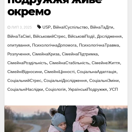
окремо
,
,
,
USP
ВійнаІСуспільство
ВійнаТаДіти
ЛИП 3, 2025
,
,
,
,
ВійнаТаСімї
ВійськовийСтрес
ВійськовіПодії
Дослідження
,
,
,
опитування
ПсихологічнаДопомога
ПсихологічнаТравма
,
,
,
Розлучення
СімейнаКриза
СімейнаПідтримка
,
,
,
СімейнаРоздільність
СімейнаСтабільність
СімейнеЖиття
,
,
,
СімейніВідносини
СімейніЦінності
СоціальнаАдаптація
,
,
,
СоціальнийСтрес
СоціальніДослідження
СоціальніЗміни
,
,
,
СоціальніНаслідки
Соціологія
УкраїнськіПодружжя
УСП