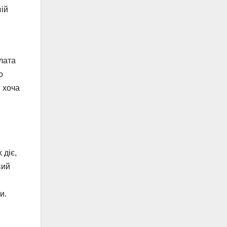
вій
плата
о
 хоча
 діє,
вий
ми.