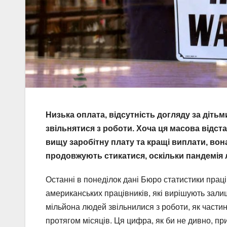
Низька оплата, відсутність догляду за діт
звільнятися з роботи. Хоча ця масова відст
вищу заробітну плату та кращі виплати, во
продовжують стикатися, оскільки пандемія 
Останні в понеділок дані Бюро статистики прац
американських працівників, які вирішують зали
мільйона людей звільнилися з роботи, як частин
протягом місяців. Ця цифра, як би не дивно, п