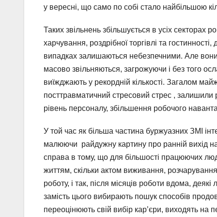
у вересні, що само по собі стало найбільшою кіл
Таких звільнень збільшується в усіх секторах р
харчування, роздрібної торгівлі та гостинності,
випадках залишаються небезпечними. Але вони не
масово звільняються, загрожуючи і без того ос
виїжджають у рекордній кількості. Загалом майж
посттравматичний стресовий стрес , залишили р
рівень персоналу, збільшення робочого навант
У той час як більша частина буржуазних ЗМІ інт
малюючи райдужну картину про ранній вихід на 
справа в тому, що для більшості працюючих люд
життям, скільки актом виживання, розчарування
роботу, і так, після місяців роботи вдома, дея
замість цього вибирають пошук способів продов
переоцінюють свій вибір кар’єри, виходять на п