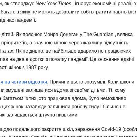
и, як стверджує
New York Times
, ігнорує економічні реалії, з
багато з яких не можуть дозволити собі втратити навіть міс
ід час пандемії.
 дітей. Як пояснює Мойра Донеган у The Guardian , велика
пріоритетів, а значною мірою через жахливу відсутність
татах. Як не дивно, це найбільше вдарило по працюючих
впав на два відсотки з початку пандемії. Це зниження вдвічі
сті жінок з 1987 року.
я на чотири відсотки
. Причини цього зрозумілі. Коли школи
ли змушені залишатися вдома зі своїми дітьми. Ті, кому
 багатьом із тих, хто працював вдома, було неможливо
 з цих жінок назавжди залишили робочу силу і більше не
 які залишаються штучно низькими.
 щодо подальшого закриття шкіл, зараження Covid-19 (особ