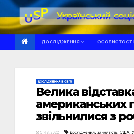
Перейти
до
вмісту
ДОСЛІДЖЕННЯ
ОСОБИСТОСТІ
ДОСЛІДЖЕННЯ В СВІТІ
Велика відставка
американських п
звільнилися з ро
,
,
,
Дослідження
зайнятість
США
СІЧ 8, 2022