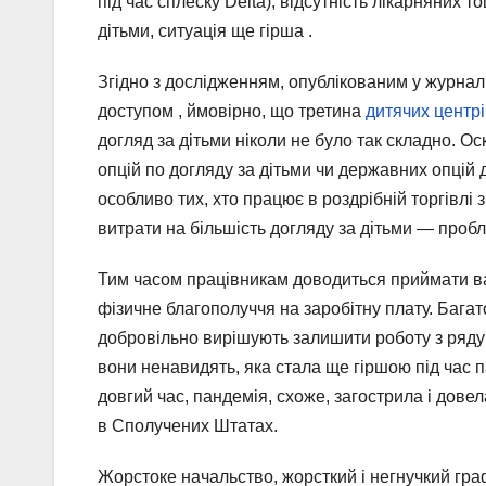
під час сплеску Delta), відсутність лікарняних т
дітьми, ситуація ще гірша .
Згідно з дослідженням, опублікованим у журнал
доступом , ймовірно, що третина
дитячих центр
догляд за дітьми ніколи не було так складно. О
опцій по догляду за дітьми чи державних опцій 
особливо тих, хто працює в роздрібній торгівлі 
витрати на більшість догляду за дітьми — пробл
Тим часом працівникам доводиться приймати ва
фізичне благополуччя на заробітну плату. Багат
добровільно вирішують залишити роботу з ряду 
вони ненавидять, яка стала ще гіршою під час 
довгий час, пандемія, схоже, загострила і дове
в Сполучених Штатах.
Жорстоке начальство, жорсткий і негнучкий графі