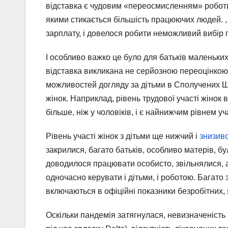
відставка є чудовим «переосмисленням» робот
якими стикається більшість працюючих людей. , 
зарплату, і довелося робити неможливий вибір п
І особливо важко це було для батьків маленьких
відставка викликана не серйозною переоцінкою 
можливостей догляду за дітьми в Сполучених Ш
жінок. Наприклад, рівень трудової участі жінок 
більше, ніж у чоловіків, і є найнижчим рівнем уча
Рівень участі жінок з дітьми ще нижчий і
знизивс
закрилися, багато батьків, особливо матерів, бу
доводилося працювати особисто, звільнялися, а
одночасно керувати і дітьми, і роботою. Багато
включаються в офіційні показники безробітних,
Оскільки пандемія затягнулася, невизначеність