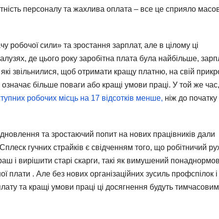
тність персоналу та жахлива оплата – все це сприяло масо
чу робочої сили» та зростання зарплат, але в цілому ці
у галузях, де цього року заробітна плата була найбільше, зар
, які звільнилися, щоб отримати кращу платню, на свій прикр
означає більше поваги або кращі умови праці. У той же час,
тупних робочих місць на 17 відсотків менше,
ніж до початку
 відновлення та зростаючий попит на нових працівників дали
 Сплеск гучних страйків є свідченням того, що робітничий рух
аш і вирішити старі скарги, такі як вимушений понаднормо
ої плати . Але без нових організаційних зусиль профспілок і
плату та кращі умови праці ці досягнення будуть тимчасови