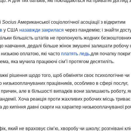
ощо. А для тих батьків, які покладаються на приватні догляд 
і
Socius
Американської соціологічної асоціації з відкритим
ів
у США
назавжди закрилася
через пандемію; і знайти дост
скільки більшість штатів не пропонують жодних безкоштовни
до навчання, дедалі більше жінок змушені залишати робочу 
з низькою оплатою, які часто
платять ледь.
для початку покри
ема, яка мучила працюючі сім’ї протягом десятиліть.
жкі рішення щодо того, щоб обміняти своє психологічне чи
о низькооплачуваних працівників, особливо в сфері послуг,
причин, але в більшості випадків вони залишають роботу, я
пандемії. Хоча реакція проти жахливих робочих місць триває
ла до кипіння давні скарги на характер низькооплачуваної р
к, який не враховує сім’ю, хворобу чи школу; розгнівані клі