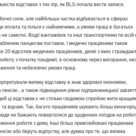
ькістю відставок з тих пір, як BLS почала вести записи.
обочої сили, але найбільша частка відбувається в сферах
 де оплата та пільги є найнижчими, а умови праці в багатьох
 самотні. Водії вантажівок та інші транспортники по всій 
лабленим ланцюгам поставок. І медичні працівники також
е 20 відсотків медичних працівників, деякі з яких страждаю
оботу з початку пандемії, в основному через вигорання, ни
аження та небезпечні умови праці.
ерпретували велику відставку в знак здорової економіки,
пенсію , а також підвищення рівня підприємницької завзятт
ей ці відставки є не стільки свідомою спробою жити кращи
 та відчаю. Так, багато працівників шукають більш винагоро
кі люди не бажають повертатися до щоденних поїздок на робот
ження роботи з дому. Інші більш привілейовані працівники
енсію або беруть відпустку, але думка про те, що велика