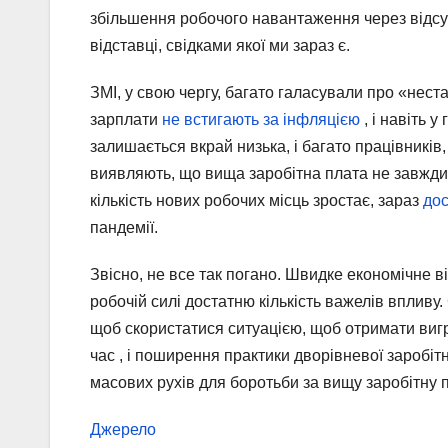
збільшення робочого навантаження через відсу
відставці, свідками якої ми зараз є.
ЗМІ, у свою чергу, багато галасували про «неста
зарплати
не встигають за інфляцією
, і навіть 
залишається вкрай низька, і багато працівників
виявляють, що вища заробітна плата не завжди 
кількість нових робочих місць зростає, зараз
дос
пандемії.
Звісно, ​​не все так погано. Швидке економічне
робочій силі достатню кількість важелів впливу.
щоб скористатися ситуацією, щоб отримати вигр
час , і поширення практики дворівневої заробітн
масових рухів для боротьби за вищу заробітну 
Джерело