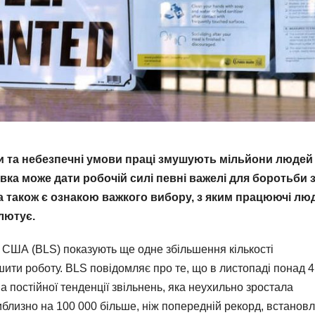
ьми та небезпечні умови праці змушують мільйони людей
авка може дати робочій силі певні важелі для боротьби 
на також є ознакою важкого вибору, з яким працюючі лю
лютує.
і США (BLS) показують ще одне збільшення кількості
шити роботу. BLS повідомляє про те, що в листопаді понад 4
а постійної тенденції звільнень, яка неухильно зростала
риблизно на 100 000 більше, ніж попередній рекорд, встанов