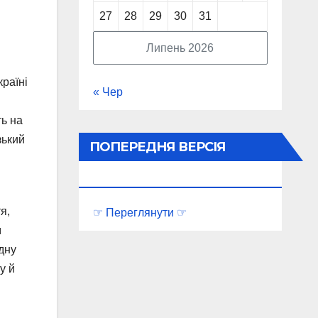
27
28
29
30
31
Липень 2026
країні
« Чер
ть на
зький
ПОПЕРЕДНЯ ВЕРСІЯ
ПОРТАЛУ
я,
☞ Переглянути ☞
м
дну
у й