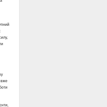
за
упний
х
силу,
ти
ку
 вже
оботи
єнти,