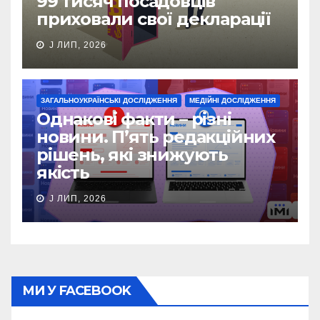
99 тисяч посадовців
приховали свої декларації
J ЛИП, 2026
ЗАГАЛЬНОУКРАЇНСЬКІ ДОСЛІДЖЕННЯ
МЕДІЙНІ ДОСЛІДЖЕННЯ
Однакові факти – різні
новини. П’ять редакційних
рішень, які знижують
якість
J ЛИП, 2026
МИ У FACEBOOK