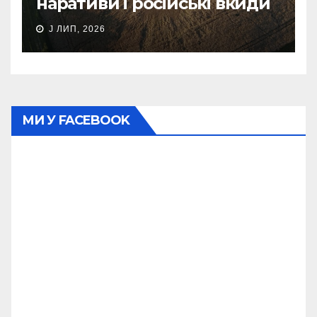
наративи і російські вкиди
J ЛИП, 2026
МИ У FACEBOOK