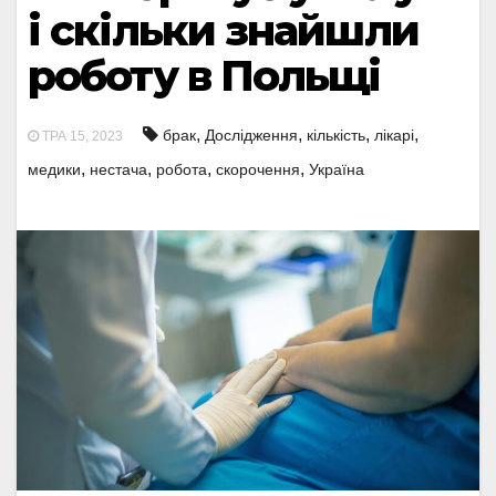
і скільки знайшли
роботу в Польщі
,
,
,
,
брак
Дослідження
кількість
лікарі
ТРА 15, 2023
,
,
,
,
медики
нестача
робота
скорочення
Україна