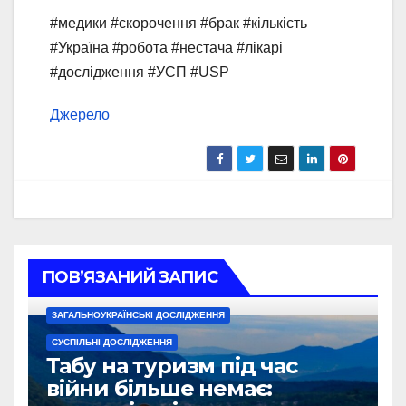
#медики #скорочення #брак #кількість
#Україна #робота #нестача #лікарі
#дослідження #УСП #USP
Джерело
ПОВ’ЯЗАНИЙ ЗАПИС
ЗАГАЛЬНОУКРАЇНСЬКІ ДОСЛІДЖЕННЯ
СУСПІЛЬНІ ДОСЛІДЖЕННЯ
Табу на туризм під час
війни більше немає: