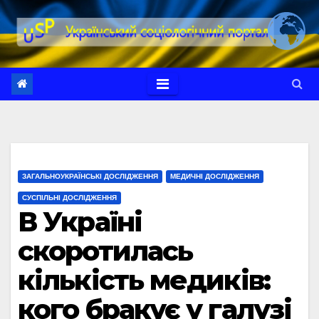
Перейти
до
вмісту
ЗАГАЛЬНОУКРАЇНСЬКІ ДОСЛІДЖЕННЯ
МЕДИЧНІ ДОСЛІДЖЕННЯ
СУСПІЛЬНІ ДОСЛІДЖЕННЯ
В Україні
скоротилась
кількість медиків:
кого бракує у галузі