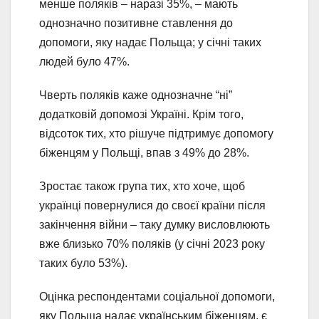
менше поляків – наразі 35%, – мають
однозначно позитивне ставлення до
допомоги, яку надає Польща; у січні таких
людей було 47%.
Чверть поляків каже однозначне “ні”
додатковій допомозі Україні. Крім того,
відсоток тих, хто рішуче підтримує допомогу
біженцям у Польщі, впав з 49% до 28%.
Зростає також група тих, хто хоче, щоб
українці повернулися до своєї країни після
закінчення війни – таку думку висловлюють
вже близько 70% поляків (у січні 2023 року
таких було 53%).
Оцінка респондентами соціальної допомоги,
яку Польща надає українським біженцям, є