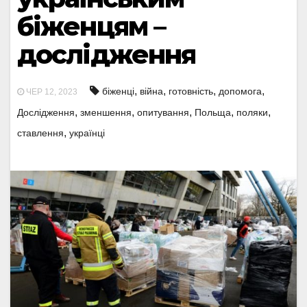
біженцям –
дослідження
,
,
,
,
біженці
війна
готовність
допомога
ЧЕР 12, 2023
,
,
,
,
,
Дослідження
зменшення
опитування
Польща
поляки
,
ставлення
українці