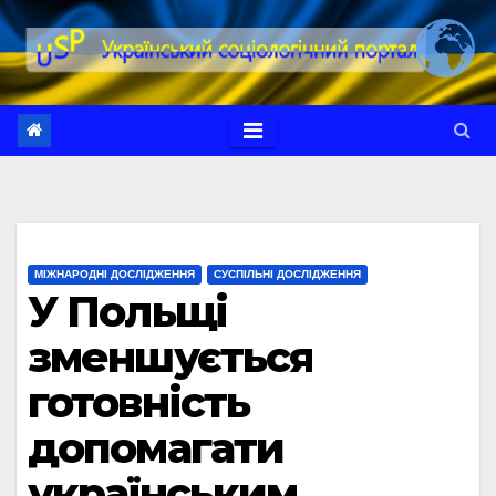
Перейти
до
вмісту
МІЖНАРОДНІ ДОСЛІДЖЕННЯ
СУСПІЛЬНІ ДОСЛІДЖЕННЯ
У Польщі
зменшується
готовність
допомагати
українським