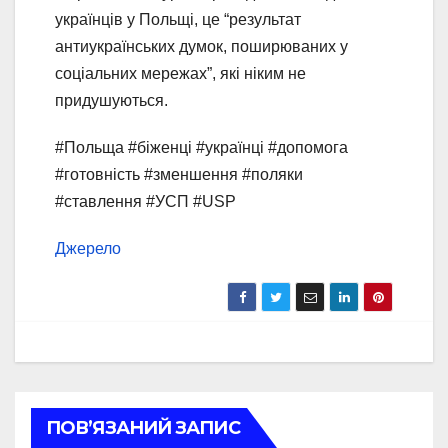
українців у Польщі, це “результат
антиукраїнських думок, поширюваних у
соціальних мережах”, які ніким не
придушуються.
#Польща #біженці #українці #допомога
#готовність #зменшення #поляки
#ставлення #УСП #USP
Джерело
ПОВ’ЯЗАНИЙ ЗАПИС