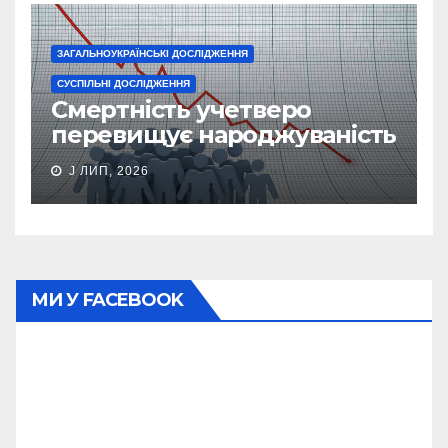
ЗАГАЛЬНОУКРАЇНСЬКІ ДОСЛІДЖЕННЯ
СУСПІЛЬНІ ДОСЛІДЖЕННЯ
Смертність учетверо
перевищує народжуваність
J ЛИП, 2026
МИ У FACEBOOK