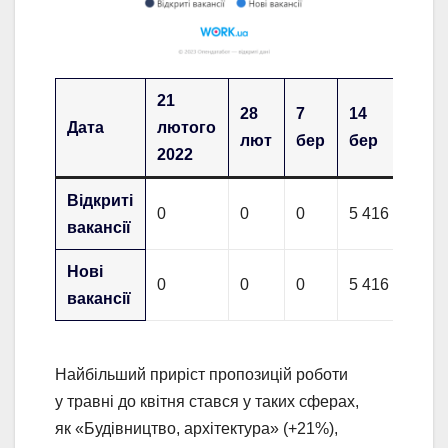
21
28
7
14
21
Дата
лютого
лют
бер
бер
бер
2022
Відкриті
0
0
0
5 416
7 26
вакансії
Нові
0
0
0
5 416
3 73
вакансії
Найбільший приріст пропозицій роботи
у травні до квітня стався у таких сферах,
як «Будівництво, архітектура» (+21%),