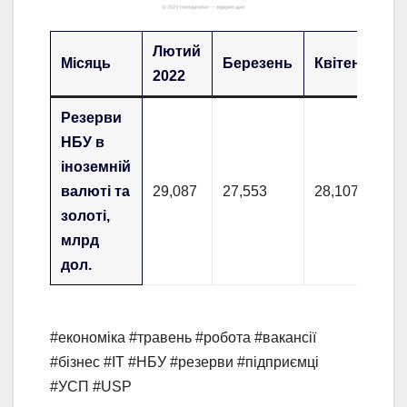
Лютий
Місяць
Березень
Квітень
Т
2022
Резерви
НБУ в
іноземній
валюті та
29,087
27,553
28,107
26
золоті,
млрд
дол.
#економіка #травень #робота #вакансії
#бізнес #IT #НБУ #резерви #підприємці
#УСП #USP