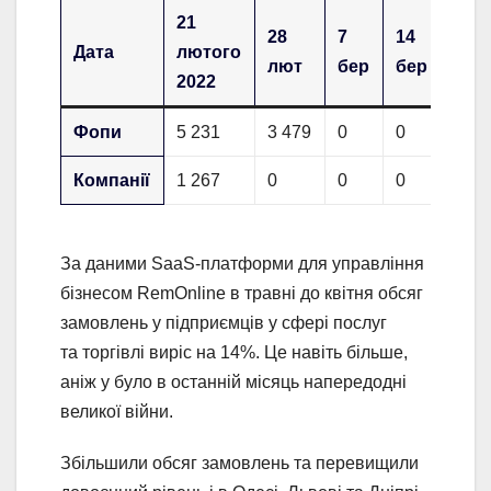
21
28
7
14
21
Дата
лютого
лют
бер
бер
бер
2022
Фопи
5 231
3 479
0
0
2
Компанії
1 267
0
0
0
64
За даними SaaS-платформи для управління
бізнесом RemOnline в травні до квітня обсяг
замовлень у підприємців у сфері послуг
та торгівлі виріс на 14%. Це навіть більше,
аніж у було в останній місяць напередодні
великої війни.
Збільшили обсяг замовлень та перевищили