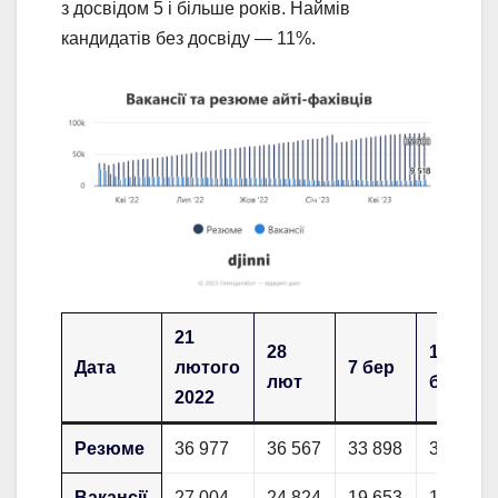
з досвідом 5 і більше років. Наймів
кандидатів без досвіду — 11%.
21
28
14
Дата
лютого
7 бер
лют
бер
2022
Резюме
36 977
36 567
33 898
36 069
Вакансії
27 004
24 824
19 653
15 596