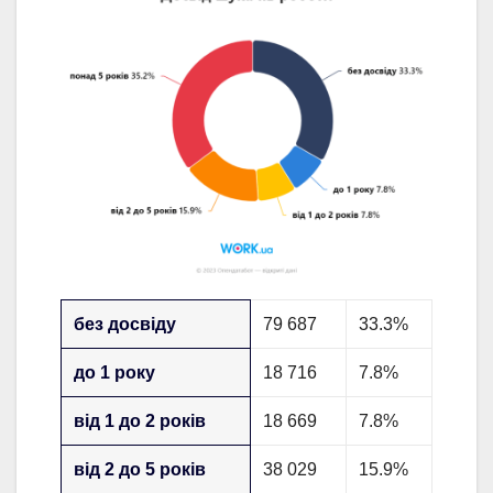
без досвіду
79 687
33.3%
до 1 року
18 716
7.8%
від 1 до 2 років
18 669
7.8%
від 2 до 5 років
38 029
15.9%