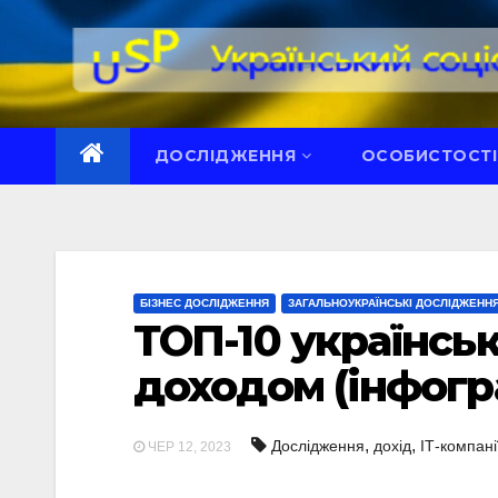
Перейти
до
вмісту
ДОСЛІДЖЕННЯ
ОСОБИСТОСТІ
БІЗНЕС ДОСЛІДЖЕННЯ
ЗАГАЛЬНОУКРАЇНСЬКІ ДОСЛІДЖЕНН
ТОП-10 українсь
доходом (інфогр
,
,
Дослідження
дохід
ІТ-компані
ЧЕР 12, 2023