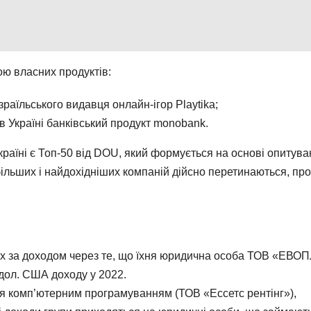
ою власних продуктів:
раїльського видавця онлайн-ігор Playtika;
 Україні банківський продукт monobank.
країні є Топ-50 від DOU, який формується на основі опитув
йбільших і найдохідніших компаній дійсно перетинаються, про
их за доходом через те, що їхня юридична особа ТОВ «ЕВО
ол. США доходу у 2022.
я комп’ютерним програмуванням (ТОВ «Ессетс рентінг»),