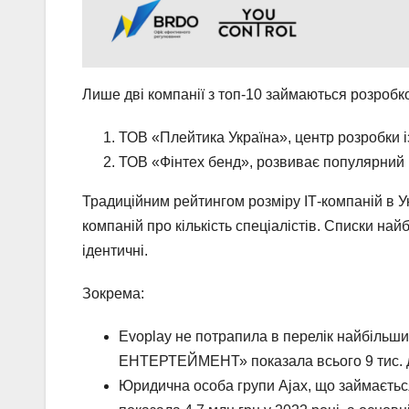
Лише дві компанії з топ-10 займаються розробк
ТОВ «Плейтика Україна», центр розробки із
ТОВ «Фінтех бенд», розвиває популярний в
Традиційним рейтингом розміру ІТ-компаній в У
компаній про кількість спеціалістів. Списки на
ідентичні.
Зокрема:
Evoplay не потрапила в перелік найбільш
ЕНТЕРТЕЙМЕНТ» показала всього 9 тис. д
Юридична особа групи Ajax, що займаєтьс