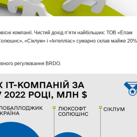
вісні компанії. Чистий дохід п’яти найбільших: ТОВ «Епам
Солюшнс», «Сіклум» і «Інтелліас» сумарно склав майже 20%
тивного регулювання BRDO.