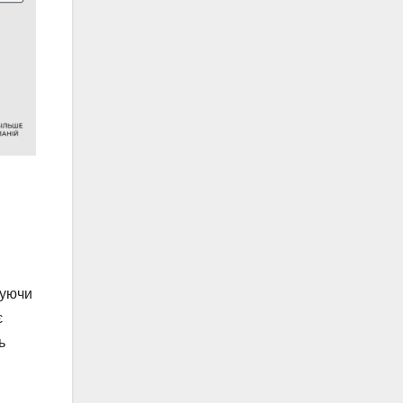
зуючи
є
ь