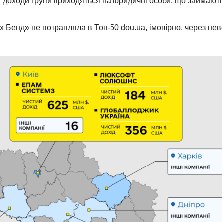
вні доходи групи приходяться на юридичні особи, що займают
 Бенд» не потрапляла в Топ-50 dou.ua, імовірно, через нев