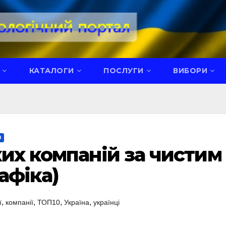
КАТАЛОГИ
ПОСЛУГИ
ВИБОРИ
Я
ких компаній за чистим
афіка)
,
,
,
,
ї
компанії
ТОП10
Україна
українці