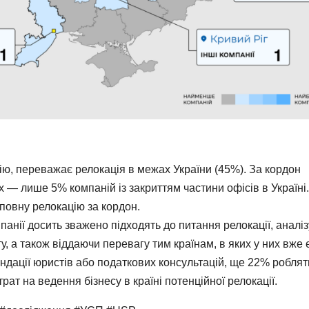
ю, переважає релокація в межах України (45%). За кордон
 — лише 5% компаній із закриттям частини офісів в Україні.
повну релокацію за кордон.
панії досить зважено підходять до питання релокації, аналі
, а також віддаючи перевагу тим країнам, в яких у них вже 
ндації юристів або податкових консультацій, ще 22% роблят
рат на ведення бізнесу в країні потенційної релокації.