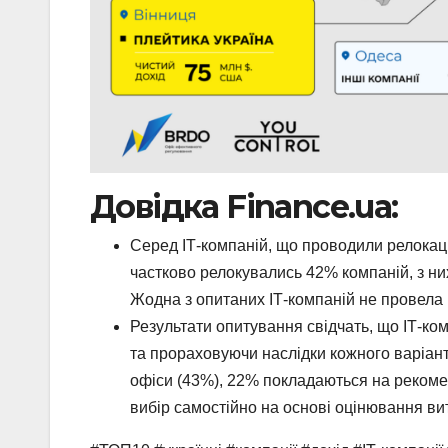
Довідка Finance.ua:
Серед ІТ-компаній, що проводили релокаці
частково релокувались 42% компаній, з них
Жодна з опитаних ІТ-компаній не провела 
Результати опитування свідчать, що ІТ-ком
та прораховуючи наслідки кожного варіанту
офіси (43%), 22% покладаються на рекоме
вибір самостійно на основі оцінювання вит