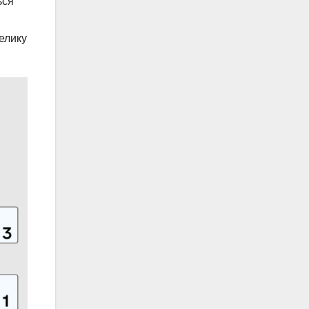
ься
елику