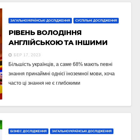
ЗАГАЛЬНОУКРАЇНСЬКІ ДОСЛІДЖЕННЯ
СУСПІЛЬНІ ДОСЛІДЖЕННЯ
РІВЕНЬ ВОЛОДІННЯ
АНГЛІЙСЬКОЮ ТА ІНШИМИ
ІНОЗЕМНИМИ МОВАМИ В
БЕР 17, 2023
УКРАЇНІ: РЕЗУЛЬТАТИ
Більшість українців, а саме 68% мають певні
КІЛЬКІСНОГО СОЦІОЛОГІЧНОГО
знання принаймні однієї іноземної мови, хоча
ДОСЛІДЖЕННЯ ПРОВЕДЕНОГО
часто ці знання не є глибокими
У ГРУДНІ 2022 – СІЧНІ 2023
БІЗНЕС ДОСЛІДЖЕННЯ
ЗАГАЛЬНОУКРАЇНСЬКІ ДОСЛІДЖЕННЯ