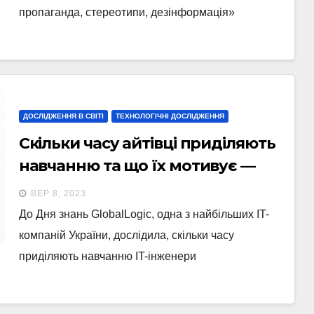
пропаганда, стереотипи, дезінформація»
ДОСЛІДЖЕННЯ В СВІТІ
ТЕХНОЛОГІЧНІ ДОСЛІДЖЕННЯ
Скільки часу айтівці приділяють
навчанню та що їх мотивує —
дослідження
ВЕР 8, 2023
До Дня знань GlobalLogic, одна з найбільших IT-
компаній України, дослідила, скільки часу
приділяють навчанню IT-інженери