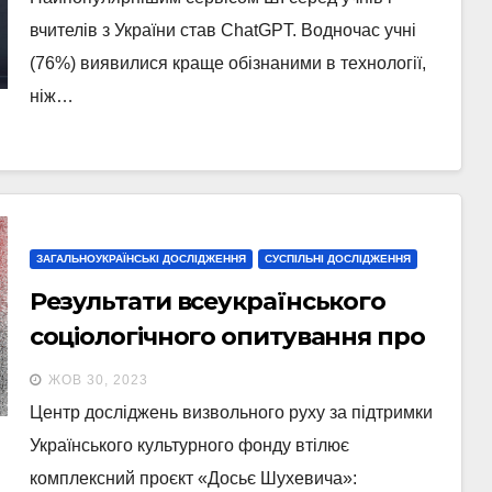
вчителів з України став ChatGPT. Водночас учні
(76%) виявилися краще обізнаними в технології,
ніж…
ЗАГАЛЬНОУКРАЇНСЬКІ ДОСЛІДЖЕННЯ
СУСПІЛЬНІ ДОСЛІДЖЕННЯ
Результати всеукраїнського
соціологічного опитування про
знання та сприйняття діяльності
ЖОВ 30, 2023
Романа Шухевича та Української
Центр досліджень визвольного руху за підтримки
повстанської армії
Українського культурного фонду втілює
комплексний проєкт «Досьє Шухевича»: