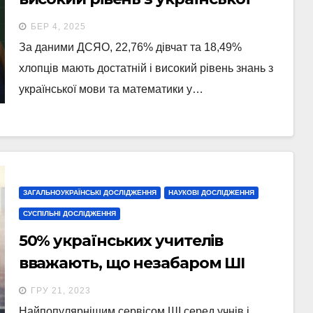
мови та математики –
БЕР 4, 2025
дослідження
За даними ДСЯО, 22,76% дівчат та 18,49%
хлопців мають достатній і високий рівень знань з
української мови та математики у…
ЗАГАЛЬНОУКРАЇНСЬКІ ДОСЛІДЖЕННЯ
НАУКОВІ ДОСЛІДЖЕННЯ
СУСПІЛЬНІ ДОСЛІДЖЕННЯ
50% українських учителів
вважають, що незабаром ШІ
змінить освітній процес —
ГРУ 21, 2023
дослідження
Найпопулярнішим сервісом ШІ серед учнів і