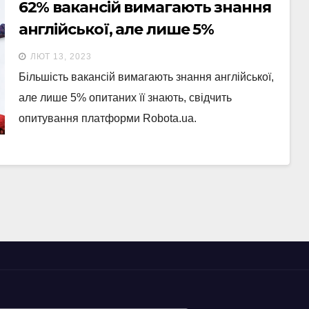
62% вакансій вимагають знання
англійської, але лише 5%
опитаних її знають
ЛЮТ 13, 2023
Більшість вакансій вимагають знання англійської,
але лише 5% опитаних її знають, свідчить
опитування платформи Robota.ua.