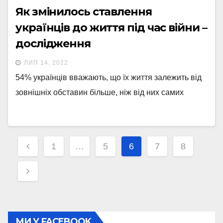
Як змінилось ставлення
українців до життя під час війни –
дослідження
ЛИП 14, 2022
54% українців вважають, що їх життя залежить від
зовнішніх обставин більше, ніж від них самих
Навігація
1
…
5
6
7
8
записів
МИ У FACEBOOK