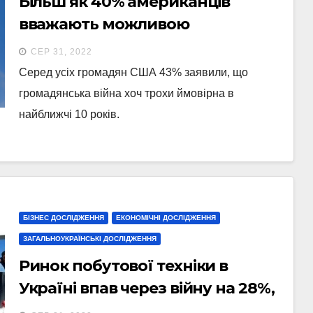
Більш як 40% американців
вважають можливою
громадянську війну в США –
СЕР 31, 2022
опитування
Серед усіх громадян США 43% заявили, що
громадянська війна хоч трохи ймовірна в
найближчі 10 років.
БІЗНЕС ДОСЛІДЖЕННЯ
ЕКОНОМІЧНІ ДОСЛІДЖЕННЯ
ЗАГАЛЬНОУКРАЇНСЬКІ ДОСЛІДЖЕННЯ
Ринок побутової техніки в
Україні впав через війну на 28%,
– дослідження