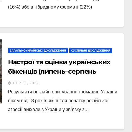
(16%) або в гібридному форматі (22%)
ЗАГАЛЬНОУКРАЇНСЬКІ ДОСЛІДЖЕННЯ
СУСПІЛЬНІ ДОСЛІДЖЕННЯ
Настрої та оцінки українських
біженців (липень–серпень
2022p.)
СЕР 31, 2022
Результати он-лайн опитування громадян України
віком від 18 років, які після початку російської
агресії виїхали з України у зв’язку з…