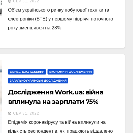
СЕР 31, 2022
Об’єм українського ринку побутової техніки та
електроніки (БТЕ) у першому півріччі поточного
року зменшився на 28%
БІЗНЕС ДОСЛІДЖЕННЯ
ЕКОНОМІЧНІ ДОСЛІДЖЕННЯ
ЗАГАЛЬНОУКРАЇНСЬКІ ДОСЛІДЖЕННЯ
Дослідження Work.ua: війна
вплинула на зарплати 75%
українців
СЕР 31, 2022
Епідемія коронавірусу та війна вплинули на
кількість респондентів, які працюють віддалено