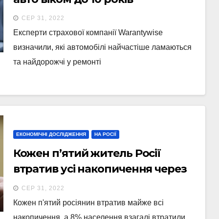
СЕР 31, 2022
Експерти страхової компанії Warantywise
визначили, які автомобілі найчастіше ламаються
та найдорожчі у ремонті
ЕКОНОМІЧНІ ДОСЛІДЖЕННЯ
НА РОСІЇ
Кожен п’ятий житель Росії
втратив усі накопичення через
війну в Україні, – Forbes
СЕР 31, 2022
Кожен п'ятий росіянин втратив майже всі
накопичення, а 8% населення взагалі втратили