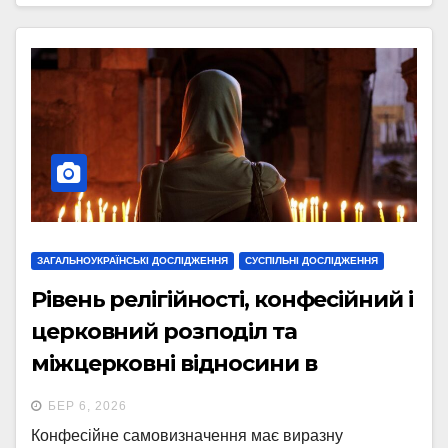
ЗАГАЛЬНОУКРАЇНСЬКІ ДОСЛІДЖЕННЯ
СУСПІЛЬНІ ДОСЛІДЖЕННЯ
Рівень релігійності, конфесійний і
церковний розподіл та
міжцерковні відносини в
українському суспільстві
БЕР 6, 2026
(листопад 2025р.)
Конфесійне самовизначення має виразну