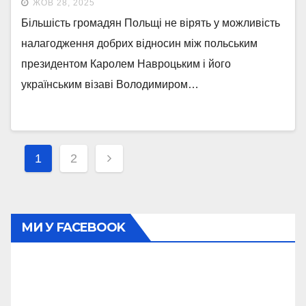
ЖОВ 28, 2025
Більшість громадян Польщі не вірять у можливість
налагодження добрих відносин між польським
президентом Каролем Навроцьким і його
українським візаві Володимиром…
Навігація
1
2
записів
МИ У FACEBOOK