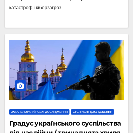
катастроф і кіберзагроз
ЗАГАЛЬНОУКРАЇНСЬКІ ДОСЛІДЖЕННЯ
СУСПІЛЬНІ ДОСЛІДЖЕННЯ
Градус українського суспільства
під час війни / тринадцята хвиля