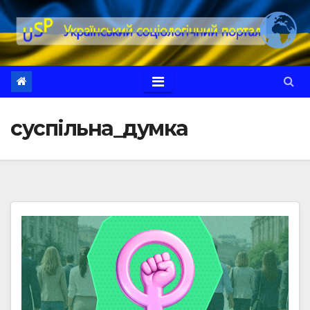
Перейти
до
вмісту
суспільна_думка