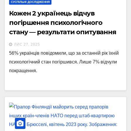
СУСПІЛЬНІ ДОСЛІДЖЕННЯ
Кожен 2 українець відчув
погіршення психологічного
стану — результати опитування
Kantar та bodo
ЛИС 27, 2025
56% українців повідомили, що за останній рік їхній
психологічний стан погіршився. Лише 7% відчули
покращення.