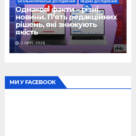
ЗАГАЛЬНОУКРАЇНСЬКІ ДОСЛІДЖЕННЯ
МЕДІЙНІ ДОСЛІДЖЕННЯ
Однакові факти – різні
новини. П’ять редакційних
рішень, які знижують
якість
J ЛИП, 2026
МИ У FACEBOOK