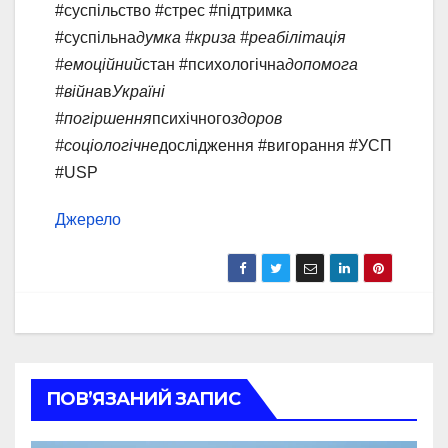
#суспільство #стрес #підтримка
#суспільна
думка #криза #реабілітація
#емоційний
стан #психологічна
допомога
#війна
в
Україні
#погіршення
психічного
здоров
#соціологічне
дослідження #вигорання #УСП
#USP
Джерело
ПОВ’ЯЗАНИЙ ЗАПИС