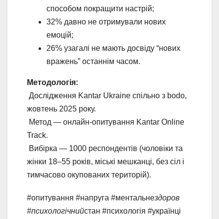
способом покращити настрій;
32% давно не отримували нових
емоцій;
26% узагалі не мають досвіду “нових
вражень” останнім часом.
Методологія:
Дослідження Kantar Ukraine спільно з bodo,
жовтень 2025 року.
Метод — онлайн-опитування Kantar Online
Track.
Вибірка — 1000 респондентів (чоловіки та
жінки 18–55 років, міські мешканці, без сіл і
тимчасово окупованих територій).
#опитування #напруга #ментальне
здоров
#психологічний
стан #психологія #українці