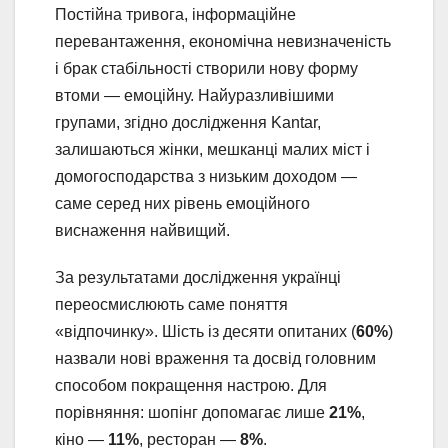
Постійна тривога, інформаційне
перевантаження, економічна невизначеність
і брак стабільності створили нову форму
втоми — емоційну. Найуразливішими
групами, згідно дослідження Kantar,
залишаються жінки, мешканці малих міст і
домогосподарства з низьким доходом —
саме серед них рівень емоційного
виснаження найвищий.
За результатами дослідження українці
переосмислюють саме поняття
«відпочинку». Шість із десяти опитаних (
60%
)
назвали нові враження та досвід головним
способом покращення настрою. Для
порівняння: шопінг допомагає лише
21%
,
кіно —
11%
, ресторан —
8%
.