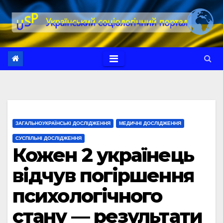
Перейти
до
вмісту
ЗАГАЛЬНОУКРАЇНСЬКІ ДОСЛІДЖЕННЯ
МЕДИЧНІ ДОСЛІДЖЕННЯ
СУСПІЛЬНІ ДОСЛІДЖЕННЯ
Кожен 2 українець
відчув погіршення
психологічного
стану — результати