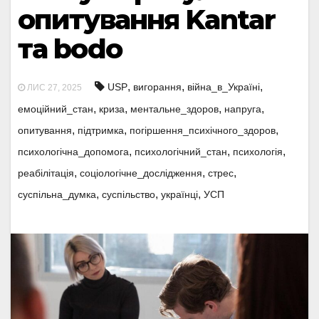
опитування Kantar
та bodo
,
,
,
USP
вигорання
війна_в_Україні
ЛИС 27, 2025
,
,
,
,
емоційний_стан
криза
ментальне_здоров
напруга
,
,
,
опитування
підтримка
погіршення_психічного_здоров
,
,
,
психологічна_допомога
психологічний_стан
психологія
,
,
,
реабілітація
соціологічне_дослідження
стрес
,
,
,
суспільна_думка
суспільство
українці
УСП