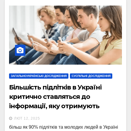
ЗАГАЛЬНОУКРАЇНСЬКІ ДОСЛІДЖЕННЯ
СУСПІЛЬНІ ДОСЛІДЖЕННЯ
Більшість підлітків в Україні
критично ставляться до
інформації, яку отримують
онлайн, – опитування U-Report
ЛЮТ 12, 2025
більш як 90% підлітків та молодих людей в Україні