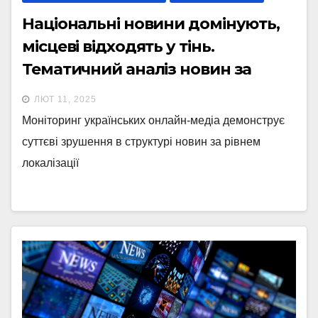
Національні новини домінують,
місцеві відходять у тінь.
Тематичний аналіз новин за
січень 2025-го
ЛЮТ 11, 2025
Моніторинг українських онлайн-медіа демонструє
суттєві зрушення в структурі новин за рівнем
локалізації