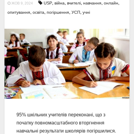
,
,
,
,
,
USP
війна
вчителі
навчання
онлайн
ЖОВ 9, 2024
,
,
,
,
опитування
освіта
погіршення
УСП
учні
95% шкільних учителів переконані, що з
початку повномасштабного вторгнення
навчальні результати школярів погіршилися.