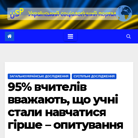
Перейти
до
вмісту
ЗАГАЛЬНОУКРАЇНСЬКІ ДОСЛІДЖЕННЯ
СУСПІЛЬНІ ДОСЛІДЖЕННЯ
95% вчителів
вважають, що учні
стали навчатися
гірше – опитування