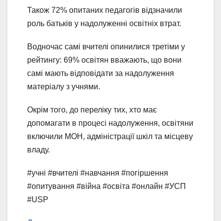
Також 72% опитаних педагогів відзначили
роль батьків у надолуженні освітніх втрат.
Водночас самі вчителі опинилися третіми у
рейтингу: 69% освітян вважають, що вони
самі мають відповідати за надолуження
матеріалу з учнями.
Окрім того, до переліку тих, хто має
допомагати в процесі надолуження, освітяни
включили МОН, адміністрації шкіл та місцеву
владу.
#учні #вчителі #навчання #погіршення
#опитування #війна #освіта #онлайн #УСП
#USP