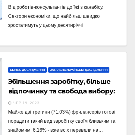
Від роботів-консультантів до їжі з канабісу.
Сектори економіки, що найбільш швидко
зростатимуть у цьому десятиріччі
БІЗНЕС ДОСЛІДЖЕННЯ
ЗАГАЛЬНОУКРАЇНСЬКІ ДОСЛІДЖЕННЯ
Збільшення заробітку, більше
відпочинку та свобода вибору:
чому українці переходять на
ЧЕР 19, 2023
фриланс
Майже дві третини (71,03%) фрилансерів готові
порадити такий вид заробітку своїм близьким та
знайомим, 6,16% - вже всіх перевели на…