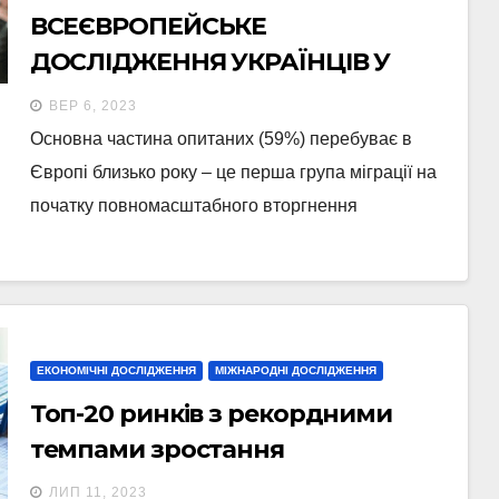
ВСЕЄВРОПЕЙСЬКЕ
ДОСЛІДЖЕННЯ УКРАЇНЦІВ У
ЄВРОПІ
ВЕР 6, 2023
Основна частина опитаних (59%) перебуває в
Європі близько року – це перша група міграції на
початку повномасштабного вторгнення
ЕКОНОМІЧНІ ДОСЛІДЖЕННЯ
МІЖНАРОДНІ ДОСЛІДЖЕННЯ
Топ-20 ринків з рекордними
темпами зростання
ЛИП 11, 2023