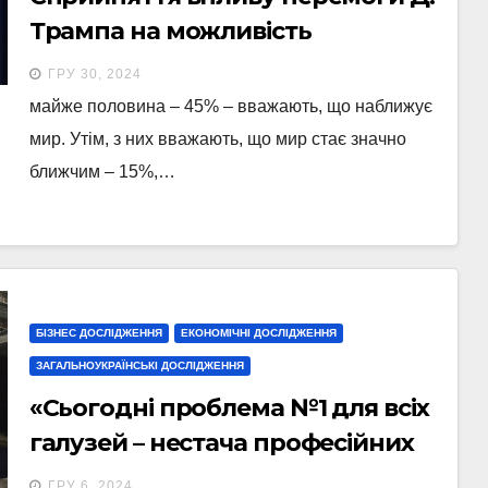
Трампа на можливість
досягнення миру у війні Росії
ГРУ 30, 2024
проти України
майже половина – 45% – вважають, що наближує
мир. Утім, з них вважають, що мир стає значно
ближчим – 15%,…
БІЗНЕС ДОСЛІДЖЕННЯ
ЕКОНОМІЧНІ ДОСЛІДЖЕННЯ
ЗАГАЛЬНОУКРАЇНСЬКІ ДОСЛІДЖЕННЯ
«Сьогодні проблема №1 для всіх
галузей – нестача професійних
кадрів.», – міністерка економіки
ГРУ 6, 2024