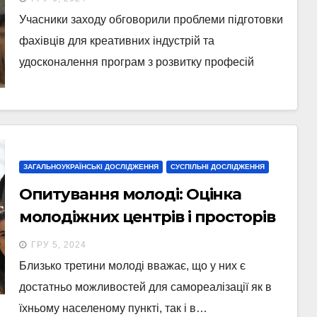
України на обговоренні
Учасники заходу обговорили проблеми підготовки
креативних індустрій.
фахівців для креативних індустрій та
удосконалення програм з розвитку професій
ЗАГАЛЬНОУКРАЇНСЬКІ ДОСЛІДЖЕННЯ
СУСПІЛЬНІ ДОСЛІДЖЕННЯ
Опитування молоді: Оцінка
молодіжних центрів і просторів
та можливостей для молоді
ГРУ 5, 2024
Близько третини молоді вважає, що у них є
достатньо можливостей для самореалізації як в
їхньому населеному пункті, так і в…