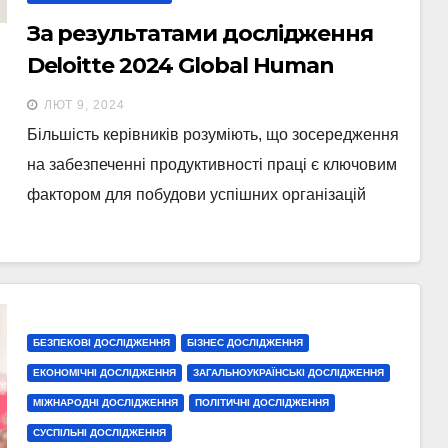
За результатами дослідження
Deloitte 2024 Global Human
Capital Trends
ЛЮТ 9, 2024
найактуальнішими питаннями у
Більшість керівників розуміють, що зосередження
світі є довіра та сталий розвиток
на забезпеченні продуктивності праці є ключовим
людського капіталу
фактором для побудови успішних організацій
БЕЗПЕКОВІ ДОСЛІДЖЕННЯ
БІЗНЕС ДОСЛІДЖЕННЯ
ЕКОНОМІЧНІ ДОСЛІДЖЕННЯ
ЗАГАЛЬНОУКРАЇНСЬКІ ДОСЛІДЖЕННЯ
МІЖНАРОДНІ ДОСЛІДЖЕННЯ
ПОЛІТИЧНІ ДОСЛІДЖЕННЯ
СУСПІЛЬНІ ДОСЛІДЖЕННЯ