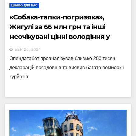
ЦІКАВО ДЛЯ НАС
«Собака-тапки-погризяка»,
Жигулі за 66 млн грн та інші
неочікувані цінні володіння у
деклараціях за 2022 рік
БЕР 25, 2024
Опендатабот проаналізував близько 200 тисяч
декларацій посадовців та виявив багато помилок і
курйозів.