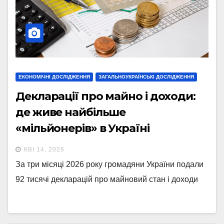
ЕКОНОМІЧНІ ДОСЛІДЖЕННЯ
ЗАГАЛЬНОУКРАЇНСЬКІ ДОСЛІДЖЕННЯ
Декларації про майно і доходи:
де живе найбільше
«мільйонерів» в Україні
(інфографіка)
КВІ 14, 2026
За три місяці 2026 року громадяни України подали
92 тисячі декларацій про майновий стан і доходи