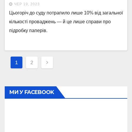
ЧЕР 19, 2023
Цьогоріч до суду потрапило лише 10% від загальної
кількості проваджень — й це лише справи про
підробку паперів.
Навігація
1
2
записів
МИ У FACEBOOK