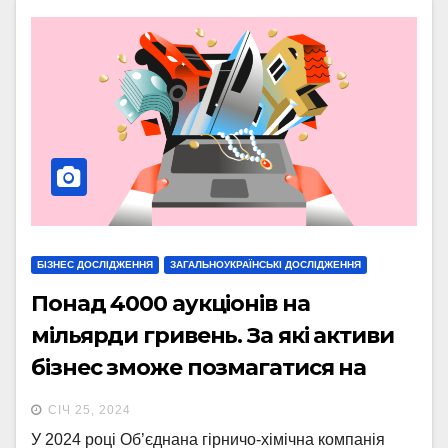
БІЗНЕС ДОСЛІДЖЕННЯ
ЗАГАЛЬНОУКРАЇНСЬКІ ДОСЛІДЖЕННЯ
Понад 4000 аукціонів на
мільярди гривень. За які активи
бізнес зможе позмагатися на
державних онлайн-аукціонах у
СІЧ 25, 2024
2024 році. Розповідає СЕО
У 2024 році Об’єднана гірничо-хімічна компанія