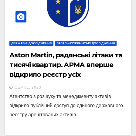
ДЕРЖАВНІ ДОСЛІДЖЕННЯ
ЗАГАЛЬНОУКРАЇНСЬКІ ДОСЛІДЖЕННЯ
Aston Martin, радянські літаки та
тисячі квартир. АРМА вперше
відкрило реєстр усіх
арештованих державою активів.
СЕР 31, 2023
Що з нього можна дізнатися
Агентство з розшуку та менеджменту активів
відкрило публічний доступ до єдиного державного
реєстру арештованих активів