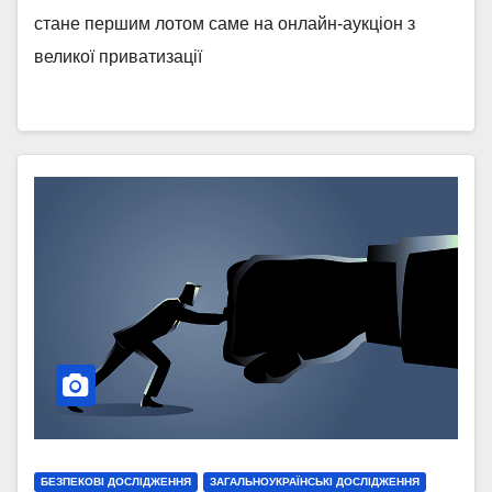
Прозорро.Продажі Сергій Бут
стане першим лотом саме на онлайн-аукціон з
великої приватизації
БЕЗПЕКОВІ ДОСЛІДЖЕННЯ
ЗАГАЛЬНОУКРАЇНСЬКІ ДОСЛІДЖЕННЯ