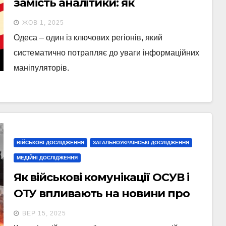
замість аналітики: як
пропагандисти висвітлюють
ЖОВ 1, 2025
Одесу на YouTube
Одеса – один із ключових регіонів, який
систематично потрапляє до уваги інформаційних
маніпуляторів.
ВІЙСЬКОВІ ДОСЛІДЖЕННЯ
ЗАГАЛЬНОУКРАЇНСЬКІ ДОСЛІДЖЕННЯ
МЕДІЙНІ ДОСЛІДЖЕННЯ
Як військові комунікації ОСУВ і
ОТУ впливають на новини про
війну в Україні
ВЕР 15, 2025