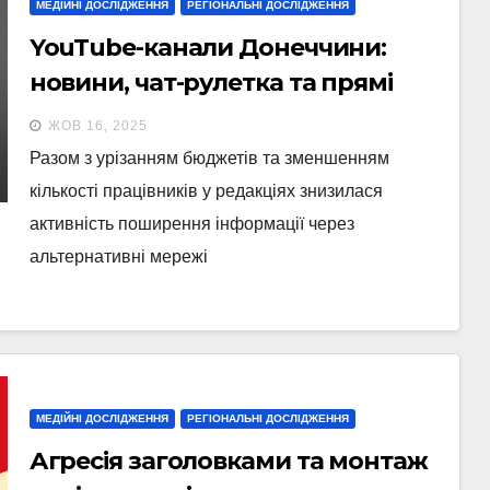
МЕДІЙНІ ДОСЛІДЖЕННЯ
РЕГІОНАЛЬНІ ДОСЛІДЖЕННЯ
YouTube-канали Донеччини:
новини, чат-рулетка та прямі
ефіри з окупацією
ЖОВ 16, 2025
Разом з урізанням бюджетів та зменшенням
кількості працівників у редакціях знизилася
активність поширення інформації через
альтернативні мережі
МЕДІЙНІ ДОСЛІДЖЕННЯ
РЕГІОНАЛЬНІ ДОСЛІДЖЕННЯ
Агресія заголовками та монтаж