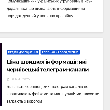
Комунікаційники українських угруповань військ
дедалі частіше визначають інформаційний
порядок денний у новинах про війну
МЕДІЙНІ ДОСЛІДЖЕННЯ
РЕГІОНАЛЬНІ ДОСЛІДЖЕННЯ
Ціна швидкої інформації: які
чернівецькі телеграм-канали
публікують фейки, маніпуляції
ВЕР 4, 2025
та хто заробляє на страху
Більшість чернівецьких телеграм-каналів не
читачів
зловживають фейками та маніпуляціями, також не
заграють з ворогом