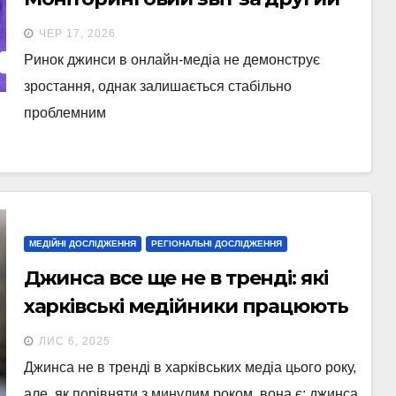
квартал 2026 року
ЧЕР 17, 2026
Ринок джинси в онлайн-медіа не демонструє
зростання, однак залишається стабільно
проблемним
МЕДІЙНІ ДОСЛІДЖЕННЯ
РЕГІОНАЛЬНІ ДОСЛІДЖЕННЯ
Джинса все ще не в тренді: які
харківські медійники працюють
із замовними публікаціями
ЛИС 6, 2025
Джинса не в тренді в харківських медіа цього року,
але, як порівняти з минулим роком, вона є: джинса