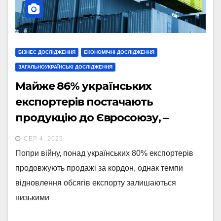
БІЗНЕС ДОСЛІДЖЕННЯ
ЕКОНОМІЧНІ ДОСЛІДЖЕННЯ
ЗАГАЛЬНОУКРАЇНСЬКІ ДОСЛІДЖЕННЯ
Майже 86% українських
експортерів постачають
продукцію до Євросоюзу, –
дослідження ІЕД
СЕР 4, 2025
Попри війну, понад українських 80% експортерів
продовжують продажі за кордон, однак темпи
відновлення обсягів експорту залишаються
низькими