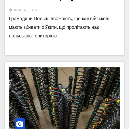
опитування
ЖОВ 4, 2024
Громадяни Польщі вважають, що їхні військові
мають збивати об'єкти, що пролітають над
польською територією