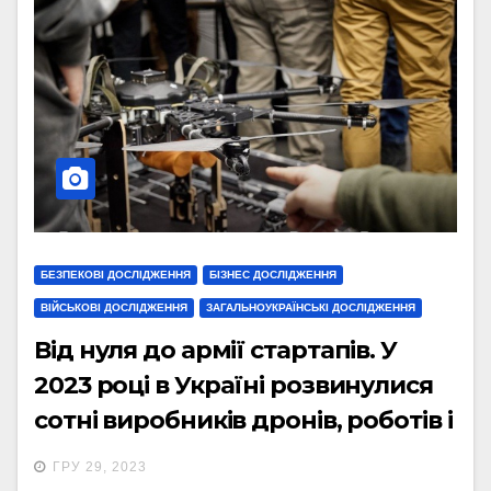
БЕЗПЕКОВІ ДОСЛІДЖЕННЯ
БІЗНЕС ДОСЛІДЖЕННЯ
ВІЙСЬКОВІ ДОСЛІДЖЕННЯ
ЗАГАЛЬНОУКРАЇНСЬКІ ДОСЛІДЖЕННЯ
Від нуля до армії стартапів. У
2023 році в Україні розвинулися
сотні виробників дронів, роботів і
РЕБ. Що заважає їм рости ще
ГРУ 29, 2023
швидше?