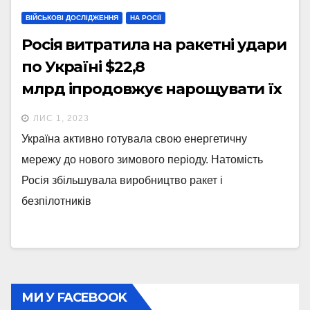
ВІЙСЬКОВІ ДОСЛІДЖЕННЯ
НА РОСІЇ
Росія витратила на ракетні удари
по Україні $22,8
млрд іпродовжує нарощувати їх
виробництво. Чого очікувати від
ЛИС 1, 2023
ворога цієї зими? Підрахунки
Україна активно готувала свою енергетичну
Forbes
мережу до нового зимового періоду. Натомість
Росія збільшувала виробництво ракет і
безпілотників
МИ У FACEBOOK