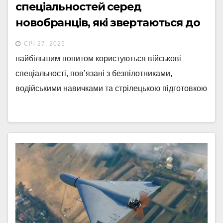
спеціальностей серед
новобранців, які звертаються до
центрів рекрутингу ЗСУ
СІЧ 27, 2025
найбільшим попитом користуються військові
спеціальності, пов’язані з безпілотниками,
водійськими навичками та стрілецькою підготовкою