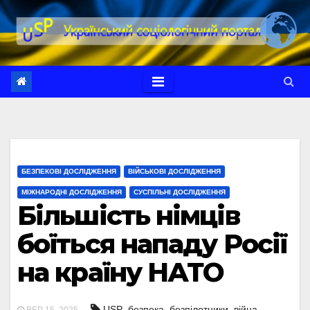
Перейти
до
вмісту
БЕЗПЕКОВІ ДОСЛІДЖЕННЯ
ВІЙСЬКОВІ ДОСЛІДЖЕННЯ
МІЖНАРОДНІ ДОСЛІДЖЕННЯ
СУСПІЛЬНІ ДОСЛІДЖЕННЯ
Більшість німців
боїться нападу Росії
на країну НАТО
,
,
,
,
USP
безпека
безпілотники
війна