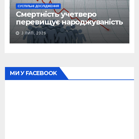
СУСПІЛЬНІ ДОСЛІДЖЕННЯ
Смертність учетверо
перевищує народжуваність
J ЛИП, 2026
МИ У FACEBOOK