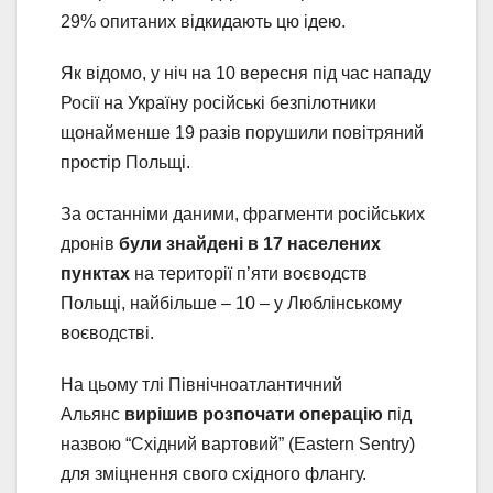
29% опитаних відкидають цю ідею.
Як відомо, у ніч на 10 вересня під час нападу
Росії на Україну російські безпілотники
щонайменше 19 разів порушили повітряний
простір Польщі.
За останніми даними, фрагменти російських
дронів
були знайдені в 17 населених
пунктах
на території п’яти воєводств
Польщі, найбільше – 10 – у Люблінському
воєводстві.
На цьому тлі Північноатлантичний
Альянс
вирішив розпочати операцію
під
назвою “Східний вартовий” (Eastern Sentry)
для зміцнення свого східного флангу.