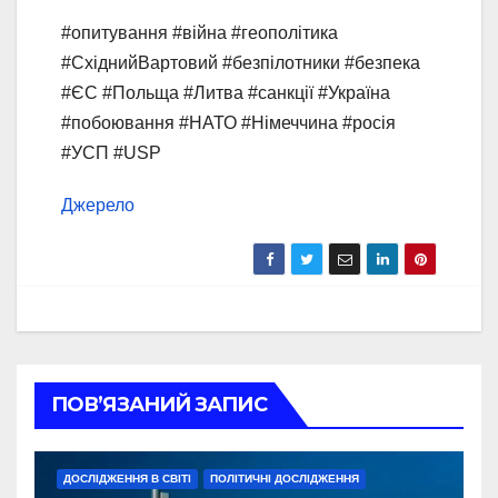
#опитування #війна #геополітика
#СхіднийВартовий #безпілотники #безпека
#ЄС #Польща #Литва #санкції #Україна
#побоювання #НАТО #Німеччина #росія
#УСП #USP
Джерело
ПОВ’ЯЗАНИЙ ЗАПИС
ДОСЛІДЖЕННЯ В СВІТІ
ПОЛІТИЧНІ ДОСЛІДЖЕННЯ