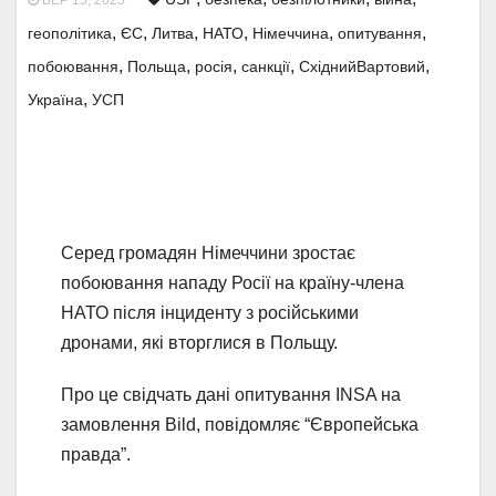
ВЕР 15, 2025
,
,
,
,
,
,
геополітика
ЄС
Литва
НАТО
Німеччина
опитування
,
,
,
,
,
побоювання
Польща
росія
санкції
СхіднийВартовий
,
Україна
УСП
Серед громадян Німеччини зростає
побоювання нападу Росії на країну-члена
НАТО після інциденту з російськими
дронами, які вторглися в Польщу.
Про це свідчать дані опитування INSA на
замовлення Bild, повідомляє “Європейська
правда”.