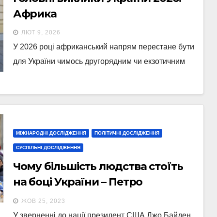
Африка
ЛЮТ 9, 2026
У 2026 році африканський напрям перестане бути
для України чимось другорядним чи екзотичним
МІЖНАРОДНІ ДОСЛІДЖЕННЯ
ПОЛІТИЧНІ ДОСЛІДЖЕННЯ
СУСПІЛЬНІ ДОСЛІДЖЕННЯ
Чому більшість людства стоїть
на боці України – Петро
Бурковський
ЖОВ 25, 2023
У зверненні до нації президент США Джо Байден