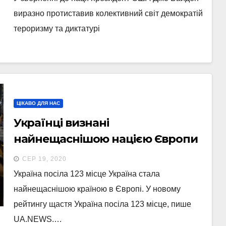
виразно протиставив колективний світ демократій
тероризму та диктатурі
ЦІКАВО ДЛЯ НАС
Українці визнані
найнещаснішою нацією Європи
– гірше ніж в Африці
СЕР 19, 2020
Україна посіла 123 місце Україна стала
найнещаснішою країною в Європі. У новому
рейтингу щастя Україна посіла 123 місце, пише
UA.NEWS.…