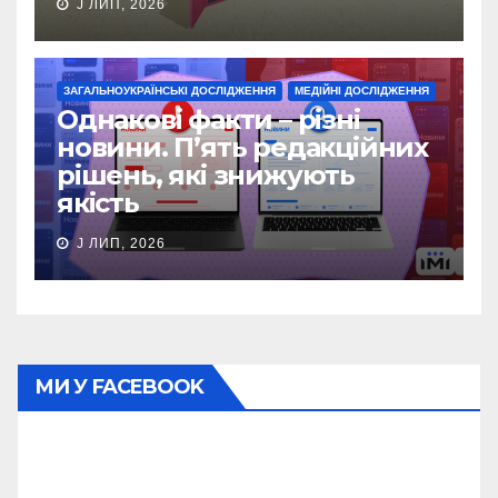
J ЛИП, 2026
ЗАГАЛЬНОУКРАЇНСЬКІ ДОСЛІДЖЕННЯ
МЕДІЙНІ ДОСЛІДЖЕННЯ
Однакові факти – різні
новини. П’ять редакційних
рішень, які знижують
якість
J ЛИП, 2026
МИ У FACEBOOK