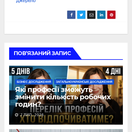
Джерело
ПОВ’ЯЗАНИЙ ЗАПИС
БІЗНЕС ДОСЛІДЖЕННЯ
ЗАГАЛЬНОУКРАЇНСЬКІ ДОСЛІДЖЕННЯ
Які професії зможуть
змінити кількість робочих
годин?
J ЛИП, 2026