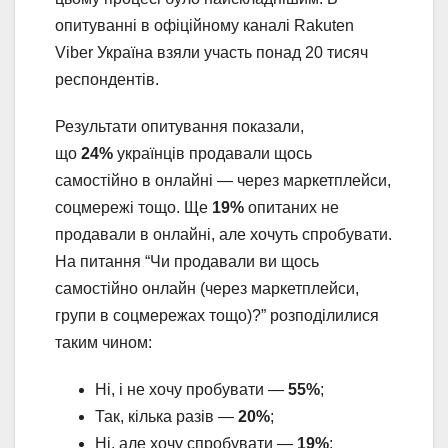
опитуванні в офіційному каналі Rakuten
Viber Україна взяли участь понад 20 тисяч
респондентів.
Результати опитування показали,
що
24%
українців продавали щось
самостійно в онлайні — через маркетплейси,
соцмережі тощо. Ще
19%
опитаних не
продавали в онлайні, але хочуть спробувати.
На питання “Чи продавали ви щось
самостійно онлайн (через маркетплейси,
групи в соцмережах тощо)?” розподілилися
таким чином:
Ні, і не хочу пробувати —
55%
;
Так, кілька разів —
20%
;
Ні, але хочу спробувати —
19%
;