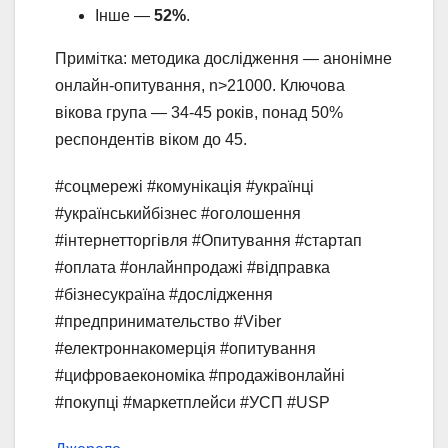
Інше —
52%
.
Примітка: методика дослідження — анонімне
онлайн-опитування, n>21000. Ключова
вікова група — 34-45 років, понад 50%
респондентів віком до 45.
#соцмережі #комунікація #українці
#українськийбізнес #оголошення
#інтернетторгівля #Опитування #стартап
#оплата #онлайнпродажі #відправка
#бізнесукраїна #дослідження
#предпринимательство #Viber
#електроннакомерція #опитування
#цифроваекономіка #продажівонлайні
#покупці #маркетплейси #УСП #USP