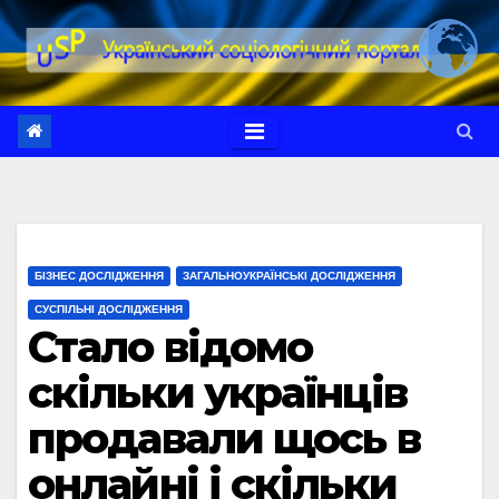
Перейти
до
вмісту
БІЗНЕС ДОСЛІДЖЕННЯ
ЗАГАЛЬНОУКРАЇНСЬКІ ДОСЛІДЖЕННЯ
СУСПІЛЬНІ ДОСЛІДЖЕННЯ
Стало відомо
скільки українців
продавали щось в
онлайні і скільки