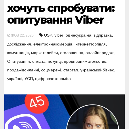
хочуть спробувати:
опитування Viber
,
,
,
,
USP
viber
бізнесукраїна
відправка
ЖОВ 22, 2025
,
,
,
дослідження
електроннакомерція
інтернетторгівля
,
,
,
,
комунікація
маркетплейси
оголошення
онлайнпродажі
,
,
,
,
Опитування
оплата
покупці
предпринимательство
,
,
,
,
продажівонлайні
соцмережі
стартап
українськийбізнес
,
,
українці
УСП
цифроваекономіка