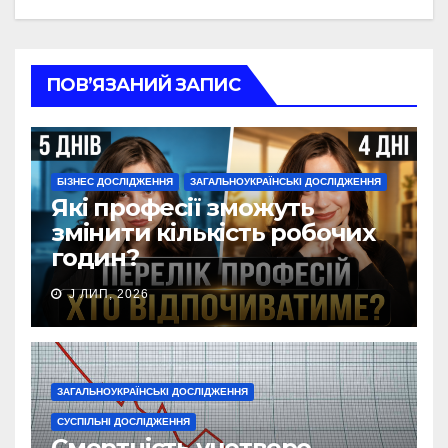
ПОВ’ЯЗАНИЙ ЗАПИС
БІЗНЕС ДОСЛІДЖЕННЯ
ЗАГАЛЬНОУКРАЇНСЬКІ ДОСЛІДЖЕННЯ
Які професії зможуть
змінити кількість робочих
годин?
J ЛИП, 2026
ЗАГАЛЬНОУКРАЇНСЬКІ ДОСЛІДЖЕННЯ
СУСПІЛЬНІ ДОСЛІДЖЕННЯ
Смертність учетверо