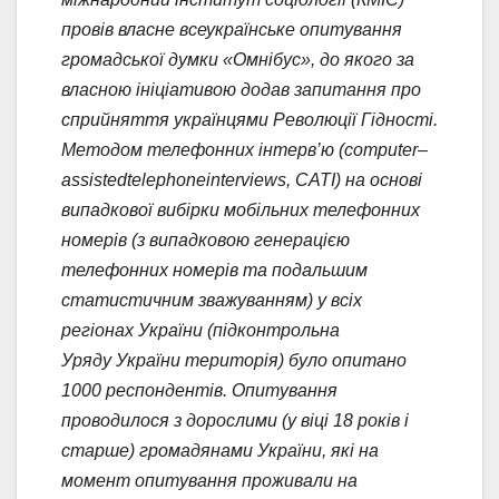
провів власне всеукраїнське опитування
громадської думки «Омнібус», до якого за
власною ініціативою додав запитання про
сприйняття українцями Революції Гідності.
Методом телефонних інтерв’ю (
computer
–
assisted
telephone
interviews
, CATI)
на основі
випадкової вибірки мобільних телефонних
номерів (з випадковою генерацією
телефонних номерів та подальшим
статистичним зважуванням) у всіх
регіонах України (підконтрольна
Уряду України територія) було опитано
1000 респондентів. Опитування
проводилося з дорослими (у віці 18 років і
старше) громадянами України, які на
момент опитування проживали на