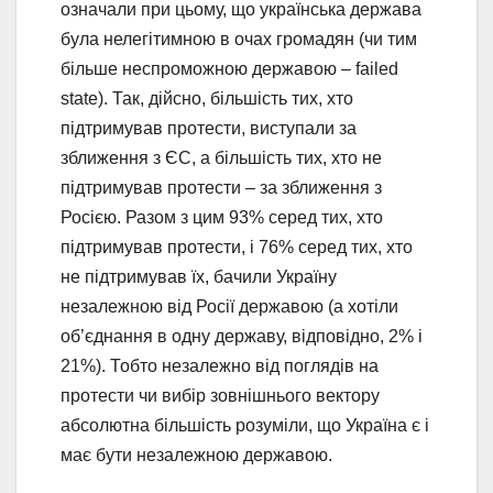
означали при цьому, що українська держава
була нелегітимною в очах громадян (чи тим
більше неспроможною державою – failed
state). Так, дійсно, більшість тих, хто
підтримував протести, виступали за
зближення з ЄС, а більшість тих, хто не
підтримував протести – за зближення з
Росією. Разом з цим 93% серед тих, хто
підтримував протести, і 76% серед тих, хто
не підтримував їх, бачили Україну
незалежною від Росії державою (а хотіли
об’єднання в одну державу, відповідно, 2% і
21%). Тобто незалежно від поглядів на
протести чи вибір зовнішнього вектору
абсолютна більшість розуміли, що Україна є і
має бути незалежною державою.