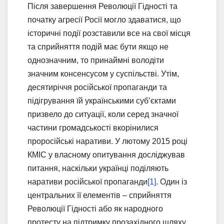
Після завершення Революції Гідності та
початку агресії Росії могло здаватися, що
історичні події розставили все на свої місця
та сприйняття подій має бути якщо не
однозначним, то принаймні володіти
значним консенсусом у суспільстві. Утім,
десятиріччя російської пропаганди та
підігрування їй українськими суб’єктами
призвело до ситуації, коли серед значної
частини громадськості вкорінилися
проросійські наративи. У лютому 2015 році
КМІС у власному опитування досліджував
питання, наскільки українці поділяють
наративи російської пропаганди
[1]
. Один із
центральних її елементів – сприйняття
Революції Гідності або як народного
протесту на підтримку прозахідного шляху