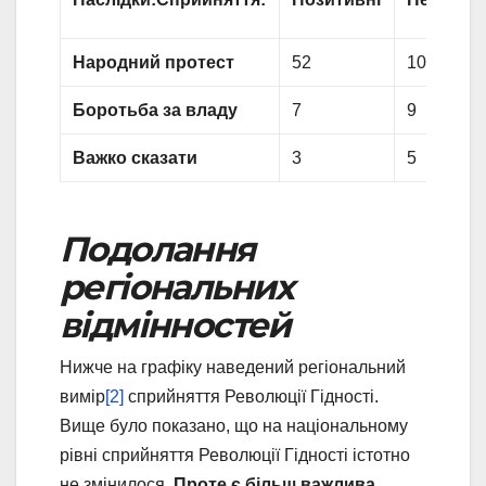
Народний протест
52
10
Боротьба за владу
7
9
Важко сказати
3
5
Подолання
регіональних
відмінностей
Нижче на графіку наведений регіональний
вимір
[2]
сприйняття Революції Гідності.
Вище було показано, що на національному
рівні сприйняття Революції Гідності істотно
не змінилося.
Проте є більш важлива