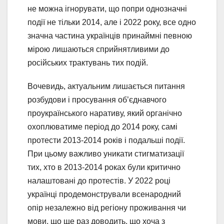
не можна ігнорувати, що попри однозначні
події не тільки 2014, але і 2022 року, все одно
значна частина українців принаймні певною
мірою лишаються сприйнятливими до
російських трактувань тих подій.
Вочевидь, актуальним лишається питання
розбудови і просування об’єднавчого
проукраїнського наративу, який органічно
охоплюватиме період до 2014 року, самі
протести 2013-2014 років і подальші події.
При цьому важливо уникати стигматизації
тих, хто в 2013-2014 роках були критично
налаштовані до протестів. У 2022 році
українці продемонстрували всенародний
опір незалежно від регіону проживання чи
мови, що ще раз доводить, що хоча з