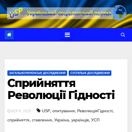
Перейти
до
вмісту
ЗАГАЛЬНОУКРАЇНСЬКІ ДОСЛІДЖЕННЯ
СУСПІЛЬНІ ДОСЛІДЖЕННЯ
Сприйняття
Революції Гідності
,
,
,
USP
опитування
РеволюціяГідності
БЕР 6, 2025
,
,
,
,
сприйняття
ставлення
Україна
українців
УСП