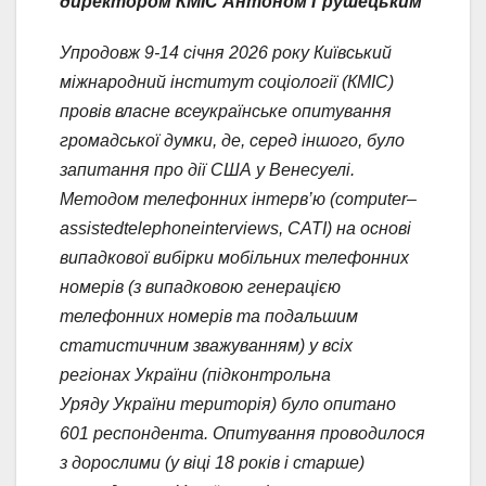
директором КМІС Антоном Грушецьким
Упродовж 9-14 січня 2026 року Київський
міжнародний інститут соціології (КМІС)
провів власне всеукраїнське опитування
громадської думки, де, серед іншого, було
запитання про дії США у Венесуелі.
Методом телефонних інтерв’ю (
computer
–
assisted
telephone
interviews
, CATI)
на основі
випадкової вибірки мобільних телефонних
номерів (з випадковою генерацією
телефонних номерів та подальшим
статистичним зважуванням) у всіх
регіонах України (підконтрольна
Уряду України територія) було опитано
601 респондента. Опитування проводилося
з дорослими (у віці 18 років і старше)