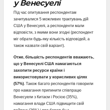
у Венесуелі
Під час опитування респондентам
зачитувалися 5 можливих трактувань дій
США у Венесуелі, а респонденти мали
відповісти, з якими вони згодні (респондент
міг обрати будь-яку кількість відповідей, а
також назвати свій варіант).
Отже,
більшість респондентів вважають,
що у Венесуелі США намагаються
захопити ресурси країни і
використовувати у корисливих цілях
(57%)
. Також багато респондентів говорили
про намагання припинити співпрацю
Венесуели з Китаєм і Росією (35%),
намагання влади США підвищити свій