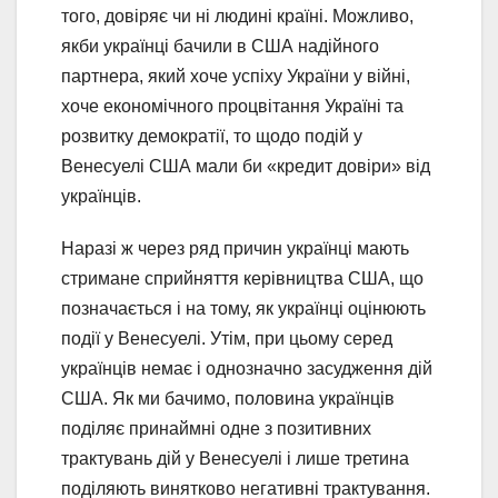
того, довіряє чи ні людині країні. Можливо,
якби українці бачили в США надійного
партнера, який хоче успіху України у війні,
хоче економічного процвітання Україні та
розвитку демократії, то щодо подій у
Венесуелі США мали би «кредит довіри» від
українців.
Наразі ж через ряд причин українці мають
стримане сприйняття керівництва США, що
позначається і на тому, як українці оцінюють
події у Венесуелі. Утім, при цьому серед
українців немає і однозначно засудження дій
США. Як ми бачимо, половина українців
поділяє принаймні одне з позитивних
трактувань дій у Венесуелі і лише третина
поділяють винятково негативні трактування.