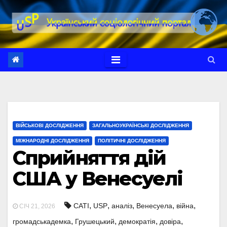
Перейти
до
вмісту
ВІЙСЬКОВІ ДОСЛІДЖЕННЯ
ЗАГАЛЬНОУКРАЇНСЬКІ ДОСЛІДЖЕННЯ
МІЖНАРОДНІ ДОСЛІДЖЕННЯ
ПОЛІТИЧНІ ДОСЛІДЖЕННЯ
Сприйняття дій
США у Венесуелі
,
,
,
,
,
CATI
USP
аналіз
Венесуела
війна
СІЧ 21, 2026
,
,
,
,
громадськадемка
Грушецький
демократія
довіра