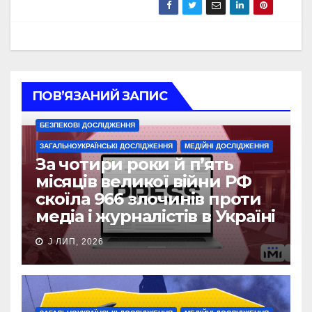
ПОВ’ЯЗАНИЙ ЗАПИС
БЕЗПЕКОВІ ДОСЛІДЖЕННЯ
ЗАГАЛЬНОУКРАЇНСЬКІ ДОСЛІДЖЕННЯ
МЕДІЙНІ ДОСЛІДЖЕННЯ
За чотири роки й п’ять
місяців великої війни РФ
скоїла 966 злочинів проти
медіа і журналістів в Україні
J ЛИП, 2026