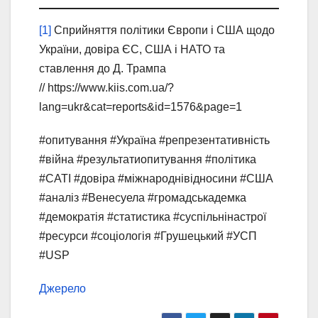
[1]
Сприйняття політики Європи і США щодо
України, довіра ЄС, США і НАТО та
ставлення до Д. Трампа
// https://www.kiis.com.ua/?
lang=ukr&cat=reports&id=1576&page=1
#опитування #Україна #репрезентативність
#війна #результатиопитування #політика
#CATI #довіра #міжнароднівідносини #США
#аналіз #Венесуела #громадськадемка
#демократія #статистика #суспільнінастрої
#ресурси #соціологія #Грушецький #УСП
#USP
Джерело