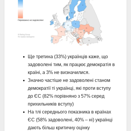
Ще третина (33%) українців каже, що
задоволені тим, як працює демократія в
країні, а 3% не визначилися.
Значно частіше не задоволені станом
демократії ті українці, які проти вступу
до ЄС (82% порівняно з 57% серед
прихильників вступу)
На тлі середнього показника в країнах
ЄС (58% задоволені, 40% – ні) українці
дають більш критичну оцінку