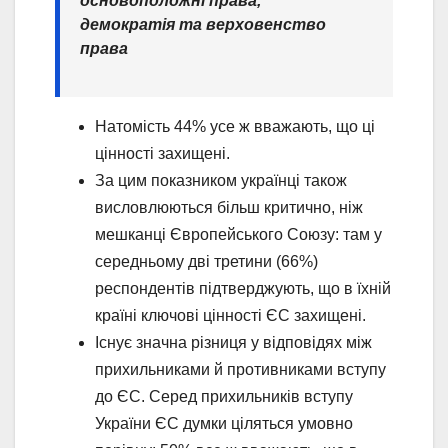
основоположні права,
демократія та верховенство
права
Натомість 44% усе ж вважають, що ці
цінності захищені.
За цим показником українці також
висловлюються більш критично, ніж
мешканці Європейського Союзу: там у
середньому дві третини (66%)
респондентів підтверджують, що в їхній
країні ключові цінності ЄС захищені.
Існує значна різниця у відповідях між
прихильниками й противниками вступу
до ЄС. Серед прихильників вступу
України ЄС думки ціляться умовно