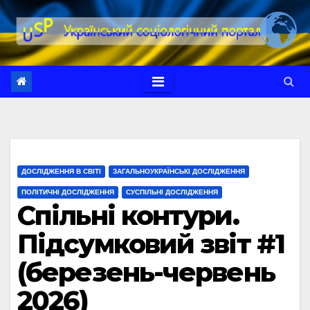
Перейти
до
вмісту
ДОСЛІДЖЕННЯ В СВІТІ
ЗАГАЛЬНОУКРАЇНСЬКІ ДОСЛІДЖЕННЯ
ПОЛІТИЧНІ ДОСЛІДЖЕННЯ
СУСПІЛЬНІ ДОСЛІДЖЕННЯ
Спільні контури.
Підсумковий звіт #1
(березень-червень
2026)