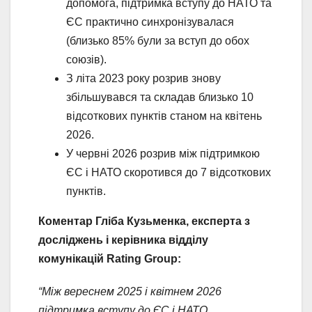
допомога, підтримка вступу до НАТО та
ЄС практично синхронізувалася
(близько 85% були за вступ до обох
союзів).
З літа 2023 року розрив знову
збільшувався та складав близько 10
відсоткових пунктів станом на квітень
2026.
У червні 2026 розрив між підтримкою
ЄС і НАТО скоротився до 7 відсоткових
пунктів.
Коментар Гліба Кузьменка, експерта з
досліджень і керівника відділу
комунікацій Rating Group:
“Між вереснем 2025 і квітнем 2026
підтримка вступу до ЄС і НАТО