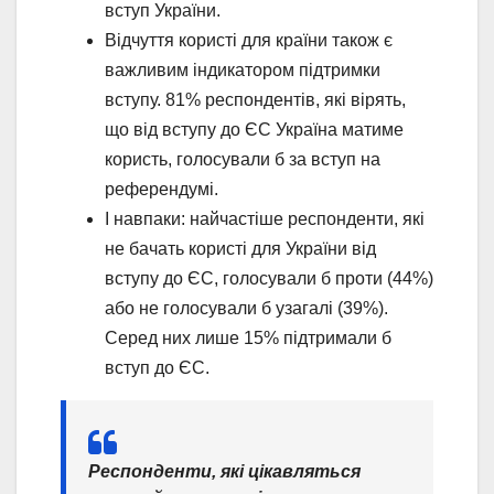
вступ України.
Відчуття користі для країни також є
важливим індикатором підтримки
вступу. 81% респондентів, які вірять,
що від вступу до ЄС Україна матиме
користь, голосували б за вступ на
референдумі.
І навпаки: найчастіше респонденти, які
не бачать користі для України від
вступу до ЄС, голосували б проти (44%)
або не голосували б узагалі (39%).
Серед них лише 15% підтримали б
вступ до ЄС.
Респонденти, які цікавляться