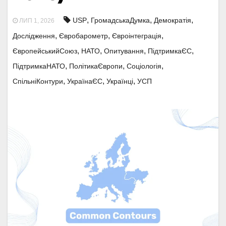
,
,
,
USP
ГромадськаДумка
Демократія
ЛИП 1, 2026
,
,
,
Дослідження
Євробарометр
Євроінтеграція
,
,
,
,
ЄвропейськийСоюз
НАТО
Опитування
ПідтримкаЄС
,
,
,
ПідтримкаНАТО
ПолітикаЄвропи
Соціологія
,
,
,
СпільніКонтури
УкраїнаЄС
Українці
УСП