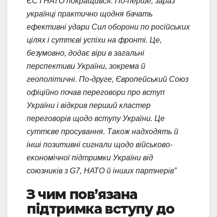
ЄС і НАТО покращився. По-перше, зараз
українці практично щодня бачать
ефективні удари Сил оборони по російських
цілях і суттєві успіхи на фронті. Це,
безумовно, додає віри в загальні
перспективи України, зокрема й
геополітичні. По-друге, Європейський Союз
офіційно почав переговори про вступ
України і відкрив перший кластер
переговорів щодо вступу України. Це
суттєве просування. Також надходять й
інші позитивні сигнали щодо військово-
економічної підтримки України від
союзників з G7, НАТО й інших партнерів”
З чим пов’язана
підтримка вступу до