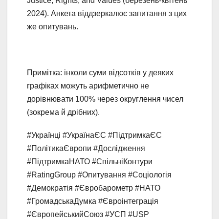
Justice, Rights, and Values (березень-квітень
2024). Анкета віддзеркалює запитання з цих
же опитувань.
Примітка: інколи суми відсотків у деяких
графіках можуть арифметично не
дорівнювати 100% через округлення чисел
(зокрема й дрібних).
#Українці #УкраїнаЄС #ПідтримкаЄС
#ПолітикаЄвропи #Дослідження
#ПідтримкаНАТО #СпільніКонтури
#RatingGroup #Опитування #Соціологія
#Демократія #Євробарометр #НАТО
#ГромадськаДумка #Євроінтеграція
#ЄвропейськийСоюз #УСП #USP