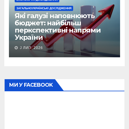
ЗАГАЛЬНОУКРАЇНСЬКІ ДОСЛІДЖЕННЯ
Які галузі наповнюють
бюджет: найбільш
перкспективні напрями
України
J ЛИП, 2026
МИ У FACEBOOK