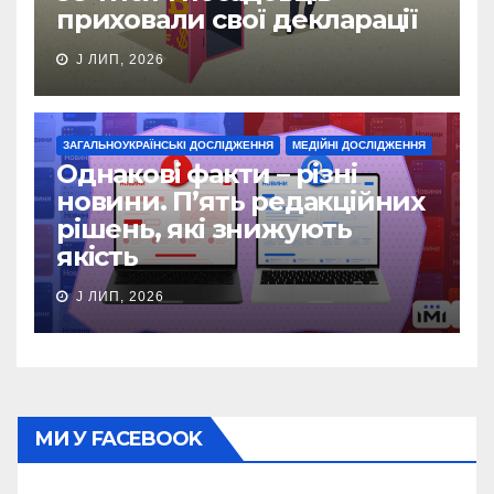
приховали свої декларації
J ЛИП, 2026
ЗАГАЛЬНОУКРАЇНСЬКІ ДОСЛІДЖЕННЯ
МЕДІЙНІ ДОСЛІДЖЕННЯ
Однакові факти – різні
новини. П’ять редакційних
рішень, які знижують
якість
J ЛИП, 2026
МИ У FACEBOOK