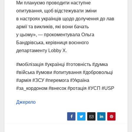
Ми плануємо проводити наступне
опитування, щоб відстежувати зміни
в настроях українців щодо долучення до лав
армії та викликів, які вони бачать
у цьому», — прокоментувала Ольга
Бандрівська, керівниця воєнного
департаменту Lobby X.
#мобілізація #українці #готовність #думка
#війська #умови #опитування #добровольці
#армія #ЗСУ #перемога #Україна
#за_кордоном #внесок #ротація #УСП #USP
Джерело