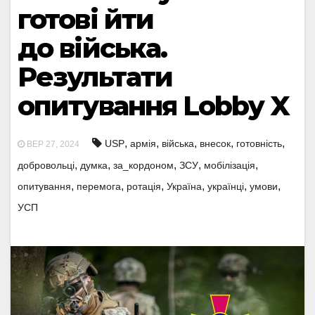
готові йти
до війська.
Результати
опитування Lobby X
,
,
,
,
,
USP
армія
війська
внесок
готовність
ВЕР 27, 2024
,
,
,
,
,
добровольці
думка
за_кордоном
ЗСУ
мобілізація
,
,
,
,
,
,
опитування
перемога
ротація
Україна
українці
умови
УСП