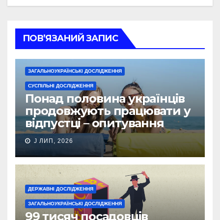
ПОВ’ЯЗАНИЙ ЗАПИС
ЗАГАЛЬНОУКРАЇНСЬКІ ДОСЛІДЖЕННЯ
СУСПІЛЬНІ ДОСЛІДЖЕННЯ
Понад половина українців
продовжують працювати у
відпустці – опитування
J ЛИП, 2026
ДЕРЖАВНІ ДОСЛІДЖЕННЯ
ЗАГАЛЬНОУКРАЇНСЬКІ ДОСЛІДЖЕННЯ
99 тисяч посадовців