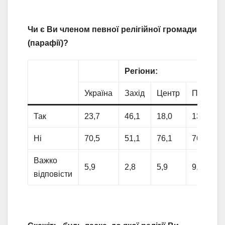
Чи є Ви членом певної релігійної громади
(парафії)?
Регіони:
Україна
Захід
Центр
Південь
Так
23,7
46,1
18,0
13,2
Ні
70,5
51,1
76,1
76,9
Важко
5,9
2,8
5,9
9,8
відповісти