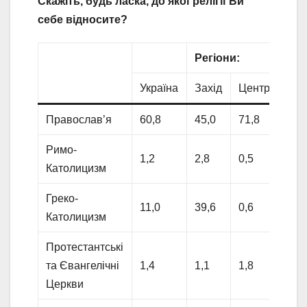
Скажіть, будь ласка, до якої релігії Ви
себе відносите?
Регіони:
Україна
Захід
Центр
Пів
Православ’я
60,8
45,0
71,8
65,
Римо-
1,2
2,8
0,5
0,9
Католицизм
Греко-
11,0
39,6
0,6
0,0
Католицизм
Протестантські
та Євангелічні
1,4
1,1
1,8
0,9
Церкви