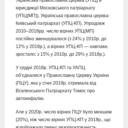
Українська православна Церква (УПЦ) в
юрисдикції Московського патріархату
(УПЦ(МП)), Українська православна церква-
Київський патріархат (УПЦ-КП). Упродовж
2010–2018рр. число вірних УПЦ(МП)
постійно зменшувалося (з 24% у 2010р. до
12% у 2018р.), а вірних УПЦ-КП — навпаки,
зростало: з 15% у 2010р. до 29% у 2018р.).
У грудні 2018р. УПЦ-КП та УАПЦ
об’єдналися у Православну Церкву України
(ПЦУ), яка у січні 2019р. отримала від
Вселенського Патріархату Томос про
автокефалію.
Але у 2020р. число вірних ПЦУ було меншим
(20%), ніж число вірних УПЦ-КП у 2018р., що
відображало певну дезорієнтованість