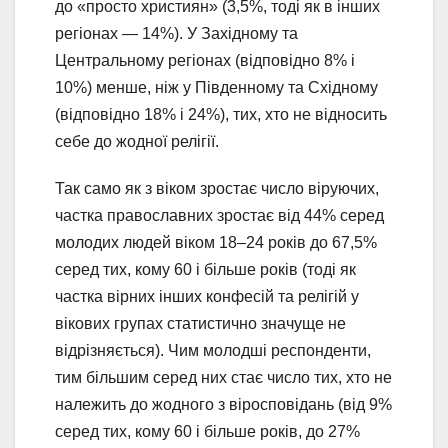
до «просто християн» (3,5%, тоді як в інших
регіонах — 14%). У Західному та
Центральному регіонах (відповідно 8% і
10%) менше, ніж у Південному та Східному
(відповідно 18% і 24%), тих, хто не відносить
себе до жодної релігії.
Так само як з віком зростає число віруючих,
частка православних зростає від 44% серед
молодих людей віком 18–24 років до 67,5%
серед тих, кому 60 і більше років (тоді як
частка вірних інших конфесій та релігій у
вікових групах статистично значуще не
відрізняється). Чим молодші респонденти,
тим більшим серед них стає число тих, хто не
належить до жодного з віросповідань (від 9%
серед тих, кому 60 і більше років, до 27%