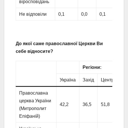
віросповідань
Не відповіли
0,1
0,0
0,1
0,0
До якої саме православної Церкви Ви
себе відносите?
Регіони:
Україна
Захід
Центр
Пі
Православна
церква України
42,2
36,5
51,8
39,
(Митрополит
Епіфаній)