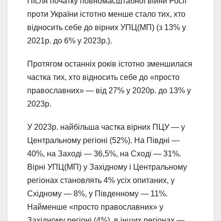
Після початку повномасштабної війни Росії
проти України істотно менше стало тих, хто
відносить себе до вірних УПЦ(МП) (з 13% у
2021р. до 6% у 2023р.).
Протягом останніх років істотно зменшилася
частка тих, хто відносить себе до «просто
православних» — від 27% у 2020р. до 13% у
2023р.
У 2023р. найбільша частка вірних ПЦУ — у
Центральному регіоні (52%). На Півдні —
40%, на Заході — 36,5%, на Сході — 31%.
Вірні УПЦ(МП) у Західному і Центральному
регіонах становлять 4% усіх опитаних, у
Східному — 8%, у Південному — 11%.
Найменше «просто православних» у
Західному регіоні (4%), в інших регіонах —