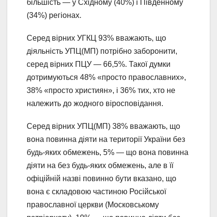
більшість — у Східному (40%) і Південному
(34%) регіонах.
Серед вірних УГКЦ 93% вважають, що
діяльність УПЦ(МП) потрібно заборонити,
серед вірних ПЦУ — 66,5%. Такої думки
дотримуються 48% «просто православних»,
38% «просто християн», і 36% тих, хто не
належить до жодного віросповідання.
Серед вірних УПЦ(МП) 38% вважають, що
вона повинна діяти на території України без
будь-яких обмежень, 5% — що вона повинна
діяти на без будь-яких обмежень, але в її
офіційній назві повинно бути вказано, що
вона є складовою частиною Російської
православної церкви (Московському