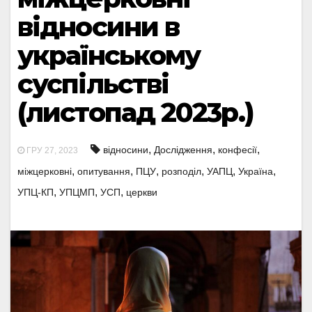
відносини в
українському
суспільстві
(листопад 2023р.)
,
,
,
відносини
Дослідження
конфесії
ГРУ 27, 2023
,
,
,
,
,
,
міжцерковні
опитування
ПЦУ
розподіл
УАПЦ
Україна
,
,
,
УПЦ-КП
УПЦМП
УСП
церкви