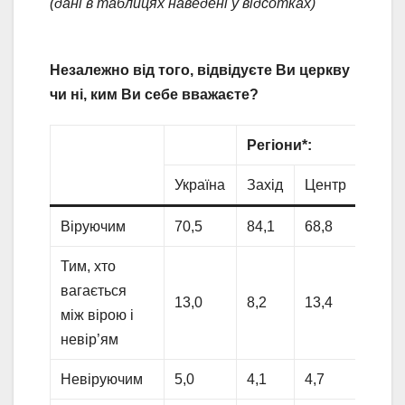
(дані в таблицях наведені у відсотках)
Незалежно від того, відвідуєте Ви церкву
чи ні, ким Ви себе вважаєте?
Регіони*:
Україна
Захід
Центр
Півд
Віруючим
70,5
84,1
68,8
64,3
Тим, хто
вагається
13,0
8,2
13,4
16,6
між вірою і
невір’ям
Невіруючим
5,0
4,1
4,7
2,6