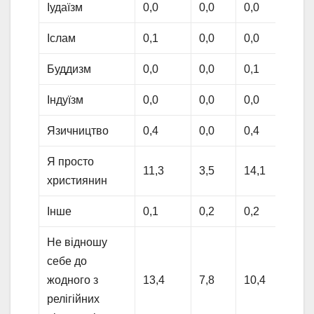
Іудаїзм
0,0
0,0
0,0
0,0
Іслам
0,1
0,0
0,0
0,4
Буддизм
0,0
0,0
0,1
0,0
Індуїзм
0,0
0,0
0,0
0,0
Язичництво
0,4
0,0
0,4
0,0
Я просто
11,3
3,5
14,1
13,
християнин
Інше
0,1
0,2
0,2
0,0
Не відношу
себе до
жодного з
13,4
7,8
10,4
18,
релігійних