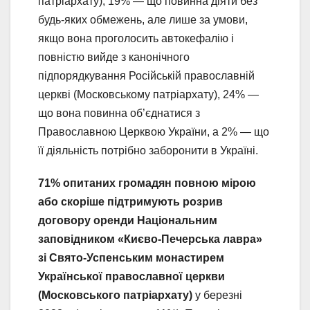
патріархату), 19% — що повинна діяти без
будь-яких обмежень, але лише за умови,
якщо вона проголосить автокефалію і
повністю вийде з канонічного
підпорядкування Російській православній
церкві (Московському патріархату), 24% —
що вона повинна об’єднатися з
Православною Церквою України, а 2% — що
її діяльність потрібно заборонити в Україні.
71% опитаних громадян повною мірою
або скоріше підтримують розрив
договору оренди Національним
заповідником «Києво-Печерська лавра»
зі Свято-Успенським монастирем
Української православної церкви
(Московського патріархату)
у березні