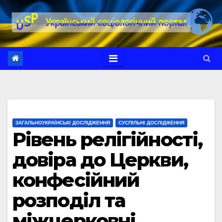
Перейти
до
вмісту
ЗАГАЛЬНОУКРАЇНСЬКІ ДОСЛІДЖЕННЯ
СУСПІЛЬНІ ДОСЛІДЖЕННЯ
Рівень релігійності,
довіра до Церкви,
конфесійний
розподіл та
міжцерковні