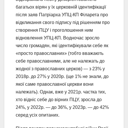
багатьох вірян у їх церковній ідентифікації
після заяв Патріарха УПЦ-КП Філарета про
відкликання свого підпису під рішенням про
створення ПЦУ і проголошення ним
відновлення УПЦ-КП. Водночас зросло
число громадян, які ідентифікували себе як
«просто православних» (тобто вважають
себе православними, але не належать до
жодної з православних церков) — з 23% у
2018р. до 27% у 2020р. (ще 1% не знали, до
якої саме православної церкви вони
належать). Однак, вже у 2021р. частка тих,
хто відніс себе до вірних ПЦУ, зросла до
24%, у 2022р. — до 36%, у 2023р. — до 42%
серед усіх опитаних.