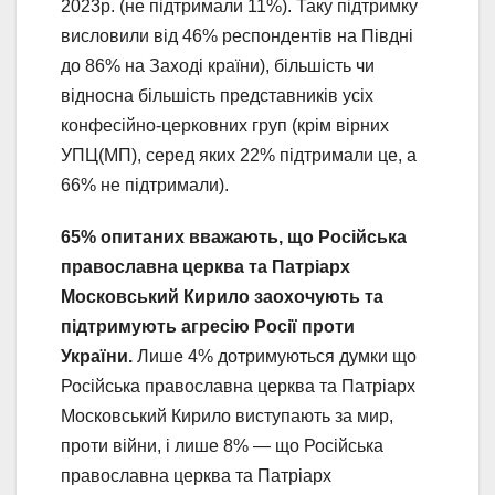
2023р. (не підтримали 11%). Таку підтримку
висловили від 46% респондентів на Півдні
до 86% на Заході країни), більшість чи
відносна більшість представників усіх
конфесійно-церковних груп (крім вірних
УПЦ(МП), серед яких 22% підтримали це, а
66% не підтримали).
65% опитаних вважають, що Російська
православна церква та Патріарх
Московський Кирило заохочують та
підтримують агресію Росії проти
України.
Лише 4% дотримуються думки що
Російська православна церква та Патріарх
Московський Кирило виступають за мир,
проти війни, і лише 8% — що Російська
православна церква та Патріарх