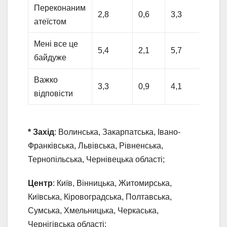
Переконаним
2,8
0,6
3,3
4,3
атеїстом
Мені все це
5,4
2,1
5,7
6,8
байдуже
Важко
3,3
0,9
4,1
5,5
відповісти
* Захід
: Волинська, Закарпатська, Івано-
Франківська, Львівська, Рівненська,
Тернопільська, Чернівецька області;
Центр
: Київ, Вінницька, Житомирська,
Київська, Кіровоградська, Полтавська,
Сумська, Хмельницька, Черкаська,
Чернігівська області;