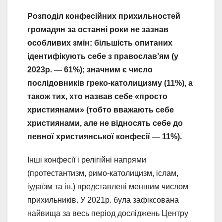
Розподіл конфесійних прихильностей
громадян за останні роки не зазнав
особливих змін: більшість опитаних
ідентифікують себе з православ’ям (у
2023р. — 61%); значним є число
послідовників греко-католицизму (11%), а
також тих, хто назвав себе «просто
християнами» (тобто вважають себе
християнами, але не відносять себе до
певної християнської конфесії — 11%).
Інші конфесії і релігійні напрями
(протестантизм, римо-католицизм, іслам,
іудаїзм та ін.) представлені меншим числом
прихильників. У 2021р. була зафіксована
найвища за весь період досліджень Центру