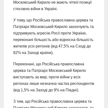
Московський Кирило не мають чіткої позиції
стосовно війни в Україні.
У тому, що Російська православна церква та
Патріарх Московський Кирило заохочують та
підтримують агресію Росії проти України,
переконані більшість або відносна більшість
жителів усіх регіонів (від 47,5% на Сході до
82% на Заході країни).
Переконані, що Російська православна
церква та Патріарх Московський Кирило
виступають за мир, проти війни у всіх
регіонах лише незначна частка респондентів
(від 1,5% на Заході до 9% на Півдні).
З тим, що Російська православна церква та
Патріарх Московський Кирило заохочують та