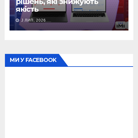
рішень, які знижують
якість
J ЛИП, 2026
МИ У FACEBOOK