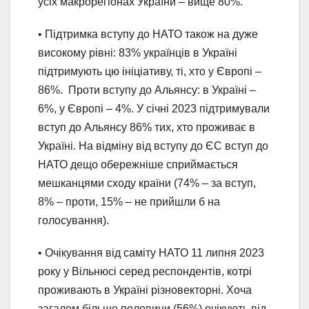
усіх макрорегіонах України – вище 80%.
• Підтримка вступу до НАТО також на дуже
високому рівні: 83% українців в Україні
підтримують цю ініціативу, ті, хто у Європі –
86%. Проти вступу до Альянсу: в Україні –
6%, у Європі – 4%. У січні 2023 підтримували
вступ до Альянсу 86% тих, хто проживає в
Україні. На відміну від вступу до ЄС вступ до
НАТО дещо обережніше сприймається
мешканцями сходу країни (74% – за вступ,
8% – проти, 15% – не прийшли б на
голосування).
• Очікування від саміту НАТО 11 липня 2023
року у Вільнюсі серед респондентів, котрі
проживають в Україні різновекторні. Хоча
загалом більше половини (56%) очікують від