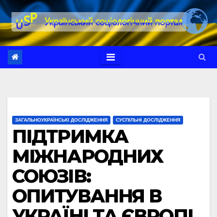
Перейти
до
вмісту
ЗАГАЛЬНОУКРАЇНСЬКІ ДОСЛІДЖЕННЯ
СУСПІЛЬНІ ДОСЛІДЖЕННЯ
ПІДТРИМКА
МІЖНАРОДНИХ
СОЮЗІВ:
ОПИТУВАННЯ В
УКРАЇНІ ТА ЄВРОПІ