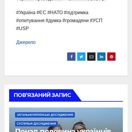
#Україна #ЄС #НАТО #підтримка
#опитування #думка #громадяни #УСП
#USP
Джерело
ПОВ’ЯЗАНИЙ ЗАПИС
ЗАГАЛЬНОУКРАЇНСЬКІ ДОСЛІДЖЕННЯ
СУСПІЛЬНІ ДОСЛІДЖЕННЯ
Понад половина українців