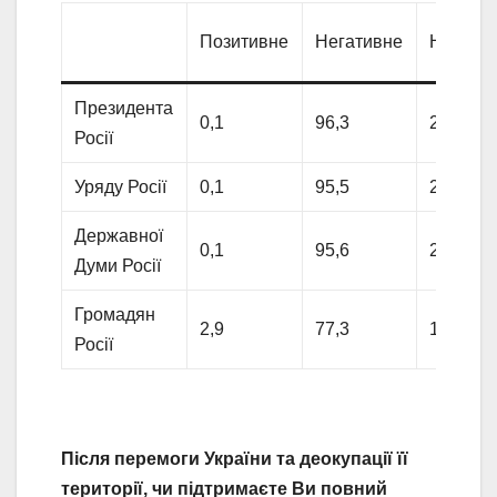
Позитивне
Негативне
Нейтра
Президента
0,1
96,3
2,3
Росії
Уряду Росії
0,1
95,5
2,5
Державної
0,1
95,6
2,7
Думи Росії
Громадян
2,9
77,3
13,8
Росії
Після перемоги України та деокупації її
території, чи підтримаєте Ви повний