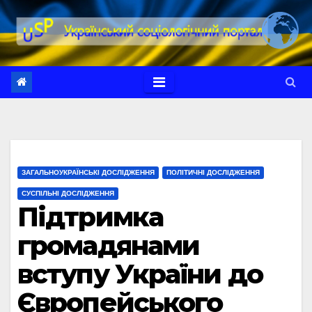
Перейти
до
вмісту
ЗАГАЛЬНОУКРАЇНСЬКІ ДОСЛІДЖЕННЯ
ПОЛІТИЧНІ ДОСЛІДЖЕННЯ
СУСПІЛЬНІ ДОСЛІДЖЕННЯ
Підтримка
громадянами
вступу України до
Європейського