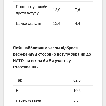
Проголосувалиби
12,9
7,6
проти вступу
Важко сказати
13,4
4,4
Якби найближчим часом відбувся
референдум стосовно вступу України до
НАТО, чи взяли би Ви участь у
голосуванні?
Так
82,3
Ні
10,5
Важко сказати
7,2