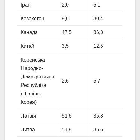
Іран
2,0
5,1
16,3
Казахстан
9,6
30,4
26,3
Канада
47,5
36,3
4,2
Китай
3,5
12,5
27,1
Корейська
Народно-
Демократична
2,6
5,7
16,0
Республіка
(Північна
Корея)
Латвія
51,6
35,8
3,7
Литва
51,8
35,6
3,9