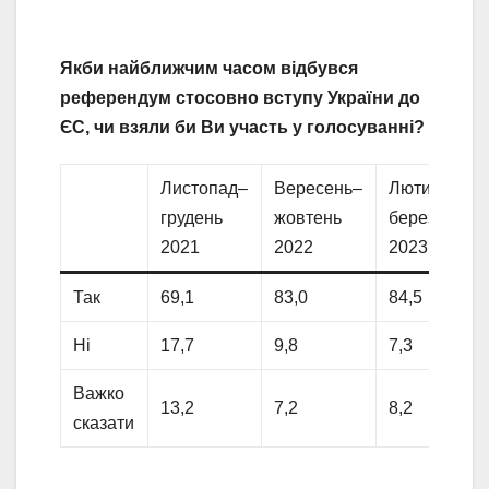
Якби найближчим часом відбувся
референдум стосовно вступу України до
ЄС, чи взяли би Ви участь у голосуванні?
Листопад–
Вересень–
Лютий–
грудень
жовтень
березень
2021
2022
2023
Так
69,1
83,0
84,5
Ні
17,7
9,8
7,3
Важко
13,2
7,2
8,2
сказати