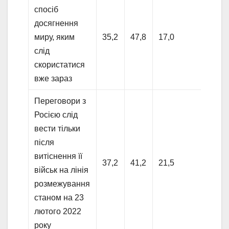
спосіб
досягнення
миру, яким
35,2
47,8
17,0
слід
скористатися
вже зараз
Переговори з
Росією слід
вести тільки
після
витіснення її
37,2
41,2
21,5
військ на лінія
розмежування
станом на 23
лютого 2022
року