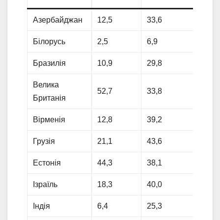
Азербайджан
12,5
33,6
19,3
Білорусь
2,5
6,9
22,6
Бразилія
10,9
29,8
19,2
Велика
52,7
33,8
4,0
Британія
Вірменія
12,8
39,2
19,2
Грузія
21,1
43,6
16,9
Естонія
44,3
38,1
4,8
Ізраїль
18,3
40,0
15,8
Індія
6,4
25,3
27,5