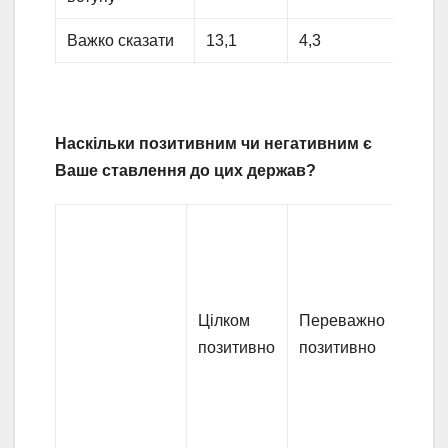
Важко сказати
13,1
4,3
Наскільки позитивним чи негативним є
Ваше ставлення до цих держав?
Цілком
Переважно
Пере
позитивно
позитивно
нега