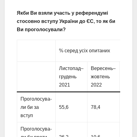
Якби Ви взяли участь у референдумі
стосовно вступу України до ЄС, то як би
Ви проголосували?
% серед усіх опитаних
Листопад–
Вересень–
Люти
грудень
жовтень
берез
2021
2022
2023
Проголосува-
ли би за
55,6
78,4
78,6
вступ
Проголосува-