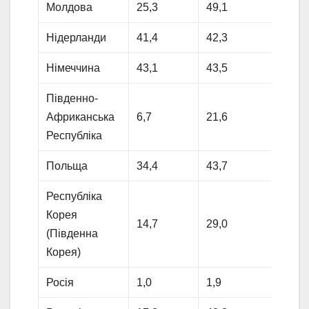
Молдова
25,3
49,1
10,3
Нідерланди
41,4
42,3
4,3
Німеччина
43,1
43,5
5,7
Південно-
Африканська
6,7
21,6
18,3
Республіка
Польща
34,4
43,7
11,9
Республіка
Корея
14,7
29,0
14,7
(Південна
Корея)
Росія
1,0
1,9
6,3