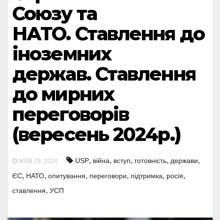
Союзу та
НАТО. Ставлення до
іноземних
держав. Ставлення
до мирних
переговорів
(вересень 2024р.)
,
,
,
,
,
USP
війна
вступ
готовність
держави
ЖОВ 25, 2024
,
,
,
,
,
,
ЄС
НАТО
опитування
переговори
підтримка
росія
,
ставлення
УСП