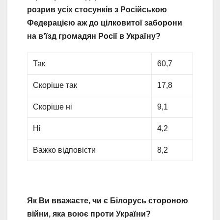
розрив усіх стосунків з Російською
Федерацією аж до цілковитої заборони
на в’їзд громадян Росії в Україну?
Так
60,7
Скоріше так
17,8
Скоріше ні
9,1
Ні
4,2
Важко відповісти
8,2
Як Ви вважаєте, чи є Білорусь стороною
війни, яка воює проти України?