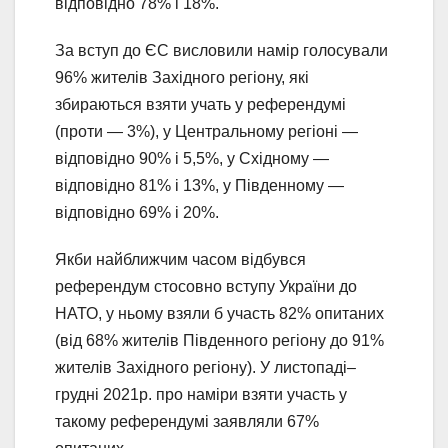
відповідно 78% і 18%.
За вступ до ЄС висловили намір голосували
96% жителів Західного регіону, які
збираються взяти учать у референдумі
(проти — 3%), у Центральному регіоні —
відповідно 90% і 5,5%, у Східному —
відповідно 81% і 13%, у Південному —
відповідно 69% і 20%.
Якби найближчим часом відбувся
референдум стосовно вступу України до
НАТО, у ньому взяли б участь 82% опитаних
(від 68% жителів Південного регіону до 91%
жителів Західного регіону). У листопаді–
грудні 2021р. про наміри взяти участь у
такому референдумі заявляли 67%