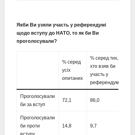
Якби Ви узяли участь у референдумі
щодо вступу до НАТО, то як би Ви
проголосували?
% серед тих,
% серед
хто взяв би
усіх
участь у
опитаних
референдумі
Проголосували
72,1
86,0
би за вступ
Проголосували
би проти
14,8
9,7
вступу