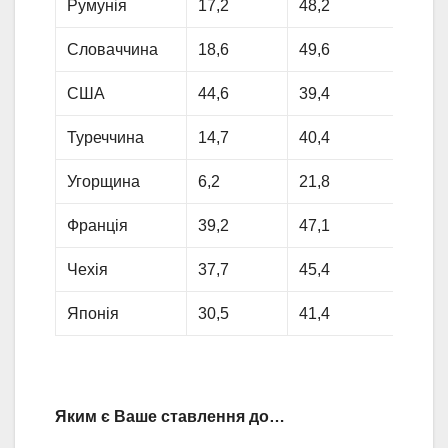
Румунія
17,2
48,2
13,6
Словаччина
18,6
49,6
11,9
США
44,6
39,4
6,4
Туреччина
14,7
40,4
23,6
Угорщина
6,2
21,8
30,2
Франція
39,2
47,1
4,5
Чехія
37,7
45,4
5,4
Японія
30,5
41,4
6,1
Яким є Ваше ставлення до…