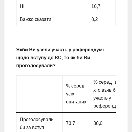
Ні
10,7
Важко сказати
8,2
Якби Ви узяли участь у референдумі
щодо вступу до ЄС, то як би Ви
проголосували?
% серед тих,
% серед
хто взяв би
усіх
участь у
опитаних
референдумі
Проголосували
73,7
88,0
би за вступ