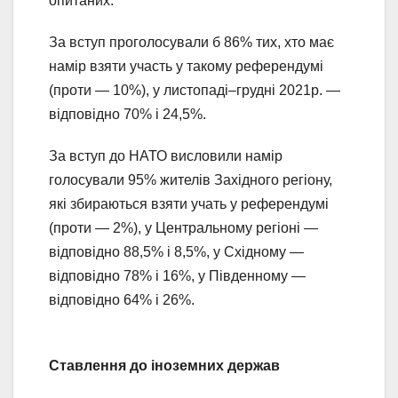
опитаних.
За вступ проголосували б 86% тих, хто має
намір взяти участь у такому референдумі
(проти — 10%), у листопаді–грудні 2021р. —
відповідно 70% і 24,5%.
За вступ до НАТО висловили намір
голосували 95% жителів Західного регіону,
які збираються взяти учать у референдумі
(проти — 2%), у Центральному регіоні —
відповідно 88,5% і 8,5%, у Східному —
відповідно 78% і 16%, у Південному —
відповідно 64% і 26%.
Ставлення до іноземних держав