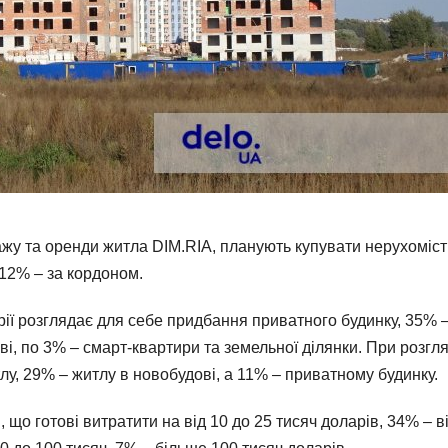
жу та оренди житла DIM.RIA, планують купувати нерухоміст
а 12% – за кордоном.
рії розглядає для себе придбання приватного будинку, 35% 
і, по 3% – смарт-квартири та земельної ділянки. При розгля
у, 29% – житлу в новобудові, а 11% – приватному будинку.
о готові витратити на від 10 до 25 тисяч доларів, 34% – в