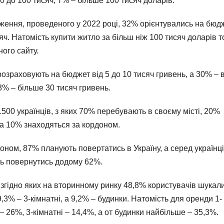
80 до 100 тисяч, 7% – більше 100 тисяч доларів.
ження, проведеного у 2022 році, 32% орієнтувались на бюд
сяч. Натомість купити житло за більш ніж 100 тисяч доларів т
ого сайту.
озраховують на бюджет від 5 до 10 тисяч гривень, а 30% – в
 3% – більше 30 тисяч гривень.
500 українців, з яких 70% перебувають в своєму місті, 20%
 а 10% знаходяться за кордоном.
оном, 87% планують повертатись в Україну, а серед українців
ть повернутись додому 62%.
 згідно яких на вторинному ринку 48,8% користувачів шукал
 9,3% – 3-кімнатні, а 9,2% – будинки. Натомість для оренди 1-
– 26%, 3-кімнатні – 14,4%, а от будинки найбільше – 35,3%.