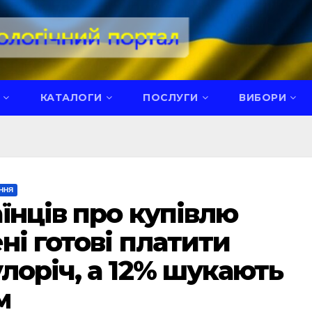
КАТАЛОГИ
ПОСЛУГИ
ВИБОРИ
ННЯ
їнців про купівлю
ні готові платити
лоріч, а 12% шукають
м