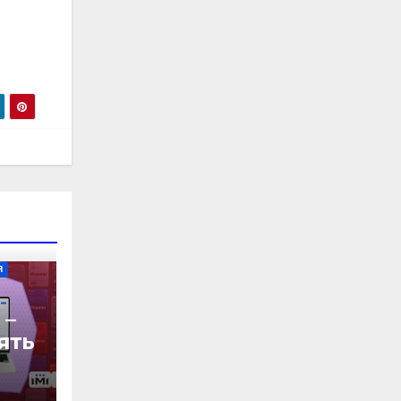
Я
 –
’ять