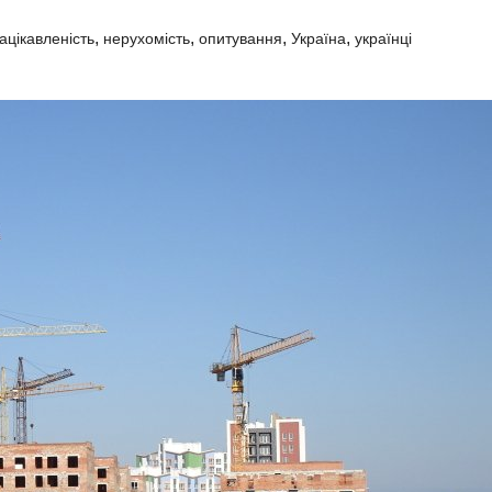
,
,
,
,
ацікавленість
нерухомість
опитування
Україна
українці