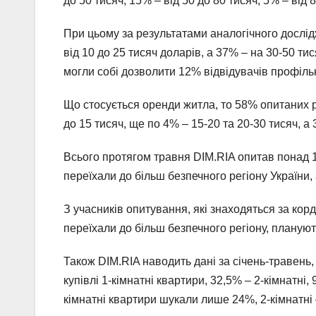
до 50 тисяч, 15% – від 50 до 80 тисяч, 5% – від 
При цьому за результатами аналогічного дослід
від 10 до 25 тисяч доларів, а 37% – на 30-50 ти
могли собі дозволити 12% відвідувачів профільн
Що стосується оренди житла, то 58% опитаних р
до 15 тисяч, ще по 4% – 15-20 та 20-30 тисяч, а
Всього протягом травня DIM.RIA опитав понад 1
переїхали до більш безпечного регіону України,
З учасників опитування, які знаходяться за корд
переїхали до більш безпечного регіону, планую
Також DIM.RIA наводить дані за січень-травень,
купівлі 1-кімнатні квартири, 32,5% – 2-кімнатні,
кімнатні квартири шукали лише 24%, 2-кімнатні 