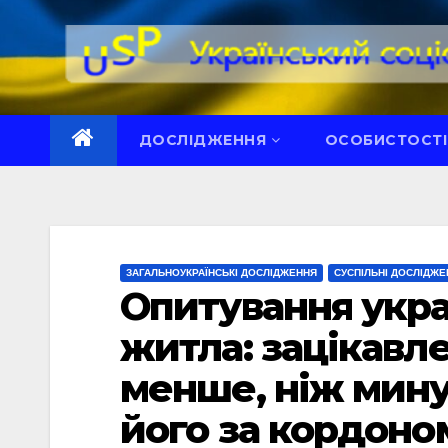
Перейти
до
вмісту
ДОСЛІДЖЕННЯ
ОСОБИСТОСТІ
ЗАГАЛЬНОУКРАЇНСЬКІ ДОСЛІДЖЕННЯ
СУСПІЛЬНІ ДОСЛІДЖЕ
Опитування укра
житла: зацікавле
менше, ніж мину
його за кордоно