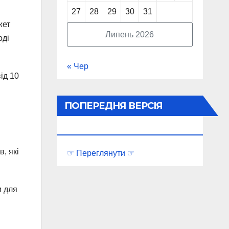
27
28
29
30
31
жет
Липень 2026
оді
« Чер
ід 10
ПОПЕРЕДНЯ ВЕРСІЯ
ПОРТАЛУ
, які
☞ Переглянути ☞
и для