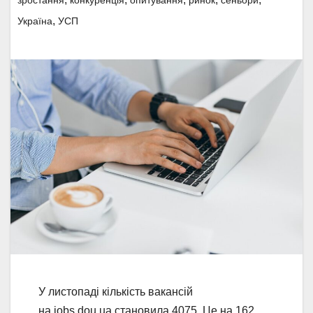
зростання
конкуренція
опитування
ринок
сеньори
,
Україна
УСП
У листопаді кількість вакансій
на jobs.dou.ua становила 4075. Це на 162