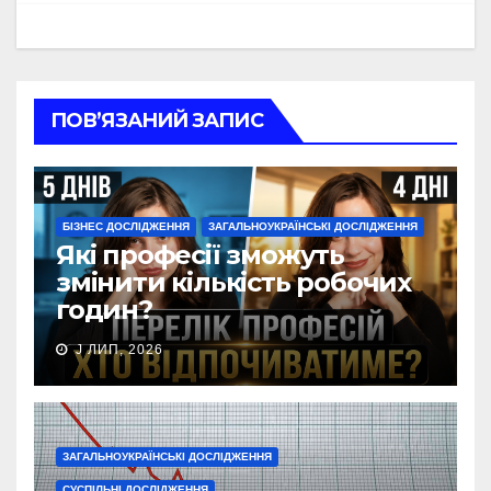
ПОВ’ЯЗАНИЙ ЗАПИС
БІЗНЕС ДОСЛІДЖЕННЯ
ЗАГАЛЬНОУКРАЇНСЬКІ ДОСЛІДЖЕННЯ
Які професії зможуть
змінити кількість робочих
годин?
J ЛИП, 2026
ЗАГАЛЬНОУКРАЇНСЬКІ ДОСЛІДЖЕННЯ
СУСПІЛЬНІ ДОСЛІДЖЕННЯ