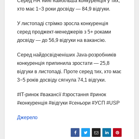
Серед HR нині найбільша конкуренція у тих,
хто має 1−3 роки досвіду — 84,9 відгуки.
У листопаді стрімко зросла конкуренція
серед проджект-менеджерів з 5+ роками
досвіду — до 56,9 відгуки на вакансію.
Серед найдосвідченіших Java-розробників
конкуренція припинила зростати — 25,8
відгуки в листопаді. Проте серед тих, хто має
3−5 років досвіду сягнула 74,1 відгуки.
#IT-ринок #вакансії #зростання #ринок
#конкуренція #відгуки #сеньори #УСП #USP
Джерело