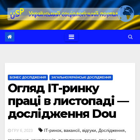
Перейти
до
вмісту
БІЗНЕС ДОСЛІДЖЕННЯ
ЗАГАЛЬНОУКРАЇНСЬКІ ДОСЛІДЖЕННЯ
Огляд IT-ринку
праці в листопаді —
дослідження Dou
,
,
,
,
IT-ринок
вакансії
відгуки
Дослідження
ГРУ 6, 2023
,
,
,
,
,