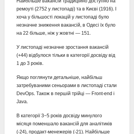
Найбільше вакансій традиційно доступно на
ремоуті (2752 у листопаді) та в Києві (1916). І
хоча у більшості локацій у листопаді було
незначне зниження вакансій, в Одесі їх було
на 22 більше, ніж у жовтні — 151.
У листопаді незначне зростання вакансій
(+44) відбулося тільки в категорії досвіду від
1 до 3 років.
Якщо поглянути детальніше, найбільш
затребуваними сеньорами в листопаді стали
DevOps. Також в першій трійці — Front-end і
Java.
В категорії 3−5 років досвіду минулого
місяця поменшало вакансій для аналітиків
(-24), продакт-менежерів (-21). Найбільше