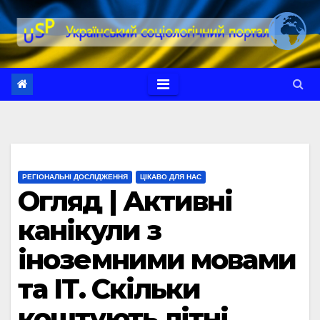
Перейти
до
вмісту
РЕГІОНАЛЬНІ ДОСЛІДЖЕННЯ
ЦІКАВО ДЛЯ НАС
Огляд | Активні
канікули з
іноземними мовами
та IT. Скільки
коштують літні