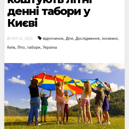
денні табори у
Києві
,
,
,
,
відпочинок
Діти
Дослідження
іноземні
ЧЕР 22, 2023
,
,
,
Київ
Літо
табори
Україна