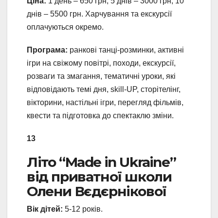
Ціна:
1 день – 650 грн, 5 днів – 3000 грн, 10
днів – 5500 грн. Харчування та екскурсії
оплачуються окремо.
Програма:
ранкові танці-розминки, активні
ігри на свіжому повітрі, походи, екскурсії,
розваги та змагання, тематичні уроки, які
відповідають темі дня, skill-UP, сторітелінг,
вікторини, настільні ігри, перегляд фільмів,
квести та підготовка до спектаклю зміни.
13
Літо “Made in Ukraine”
від приватної школи
Олени Вєдєрнікової
Вік дітей:
5-12 років.