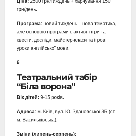
Ціна:
2500 грн/тиждень + харчування 150
грн/день.
Програма:
новий тиждень – нова тематика,
але основою програми є активні ігри та
квести, досліди, майстер-класи та ігрові
уроки англійської мови.
6
Театральний табір
“Біла ворона”
Вік дітей:
9-15 років.
Адреса:
м. Київ, вул. Ю. Здановської 8Б (ст.
м. Васильківська).
Зміни (липень-серпень):