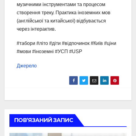
музичними інструментами та процесом
створення треку. Практика іноземних мов
(англійської та китайської) відбувається
через інтерактив.
#табори #літо #діти #відпочинок #Київ #ціни
#мови #іноземні #УСП #USP
Джерело
ПОВ’ЯЗАНИЙ ЗАПИС