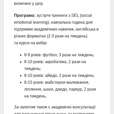
включені у ціну.
Програма:
зустрічі-тренінги з SEL (social
emotional learning), навчальна година для
підтримки академічних навичок, англійська в
різних форматах (2-3 рази на тиждень)
та курси на вибір:
8-9 років: футбол, 3 рази на тиждень;
8-10 років: акробатика, 2 рази на
тиждень;
8-10 років: айкідо, 2 рази на тиждень;
8-15 років: майстерня малювання,
ліплення, шахи, дзюдо, паркур, 2 рази
на тиждень.
За запитом також є академічні консультації
для визначення рівня знань за матрицями