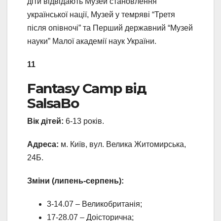
діти відвідають Музей становлення
української нації, Музей у темряві “Третя
після опівночі” та Перший державний “Музей
науки” Малої академії наук України.
11
Fantasy Camp від
SalsaBo
Вік дітей:
6-13 років.
Адреса:
м. Київ, вул. Велика Житомирська,
24Б.
Зміни (липень-серпень):
3-14.07 – Великобританія;
17-28.07 – Доісторична;