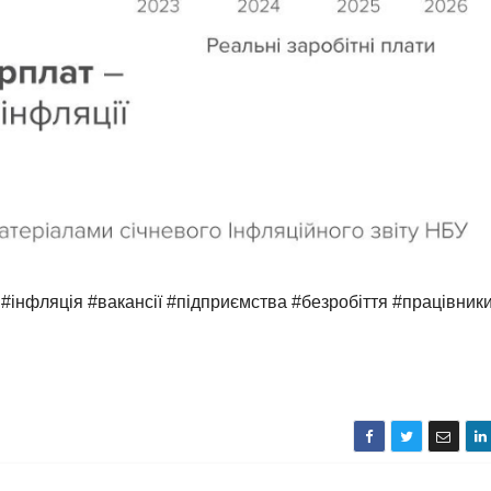
#інфляція #вакансії #підприємства #безробіття #працівник