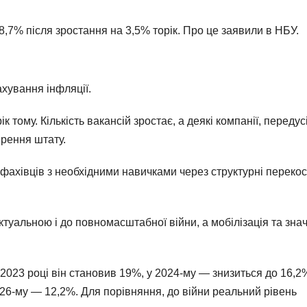
 8,7% після зростання на 3,5% торік. Про це заявили в НБУ.
ахування інфляції.
к тому. Кількість вакансій зростає, а деякі компанії, передус
ирення штату.
фахівців з необхідними навичками через структурні переко
туальною і до повномасштабної війни, а мобілізація та зна
 2023 році він становив 19%, у 2024-му — знизиться до 16,2
026-му — 12,2%. Для порівняння, до війни реальний рівень