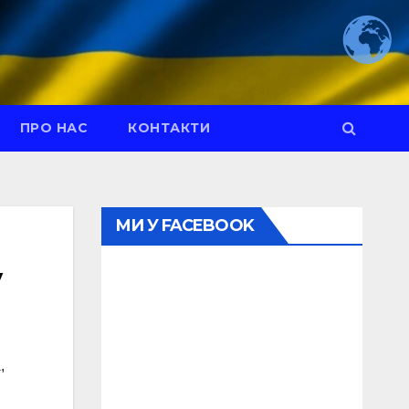
ПРО НАС
КОНТАКТИ
МИ У FACEBOOK
у
,
а