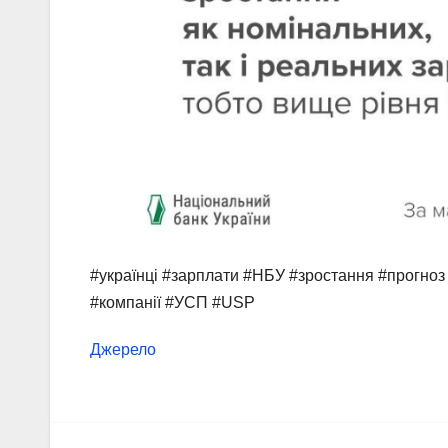
#українці #зарплати #НБУ #зростання #прогноз 
#компанії #УСП #USP
Джерело