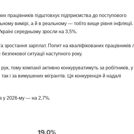
них працівників підштовхує підприємства до поступового
ьному вимірі, а й в реальному — тобто вище рівня інфляції.
Україні середньому зросли на 3,5%.
а зростання зарплат. Попит на кваліфікованих працівників
безпекової ситуації наступного року.
ук, тому компанії активно конкуруватимуть за робітників, у
, так і за вимушених мігрантів. Ця конкуренція й надалі
 а у 2026-му — на 2,7%.