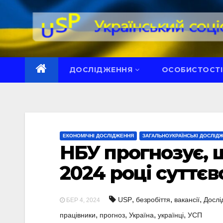
Перейти
до
вмісту
ДОСЛІДЖЕННЯ
ОСОБИСТОСТІ
ЕКОНОМІЧНІ ДОСЛІДЖЕННЯ
ЗАГАЛЬНОУКРАЇНСЬКІ ДОСЛІД
НБУ прогнозує, щ
2024 році суттєв
,
,
,
USP
безробіття
вакансії
Дослі
БЕР 4, 2024
,
,
,
,
працівники
прогноз
Україна
українці
УСП