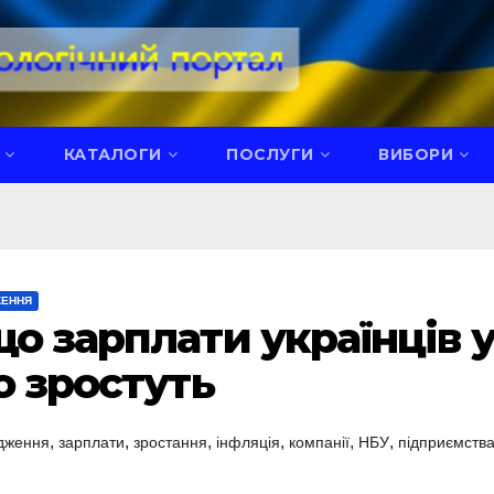
КАТАЛОГИ
ПОСЛУГИ
ВИБОРИ
ЖЕННЯ
о зарплати українців 
о зростуть
,
,
,
,
,
,
дження
зарплати
зростання
інфляція
компанії
НБУ
підприємств