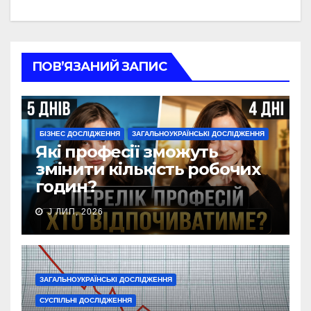
ПОВ’ЯЗАНИЙ ЗАПИС
БІЗНЕС ДОСЛІДЖЕННЯ
ЗАГАЛЬНОУКРАЇНСЬКІ ДОСЛІДЖЕННЯ
Які професії зможуть
змінити кількість робочих
годин?
J ЛИП, 2026
ЗАГАЛЬНОУКРАЇНСЬКІ ДОСЛІДЖЕННЯ
СУСПІЛЬНІ ДОСЛІДЖЕННЯ