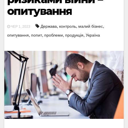
опитування
,
,
,
Держава
контроль
малий бізнес
ЧЕР 1, 2023
,
,
,
,
опитування
попит
проблеми
продукція
Україна