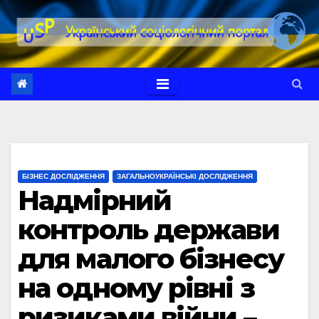
Перейти
до
вмісту
БІЗНЕС ДОСЛІДЖЕННЯ
ЗАГАЛЬНОУКРАЇНСЬКІ ДОСЛІДЖЕННЯ
Надмірний
контроль держави
для малого бізнесу
на одному рівні з
ризиками війни –