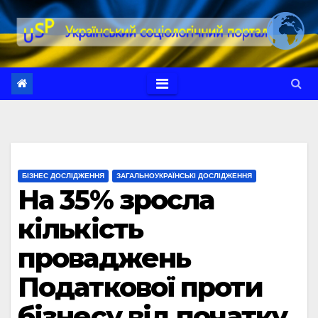
Перейти
до
вмісту
БІЗНЕС ДОСЛІДЖЕННЯ
ЗАГАЛЬНОУКРАЇНСЬКІ ДОСЛІДЖЕННЯ
На 35% зросла
кількість
проваджень
Податкової проти
бізнесу від початку