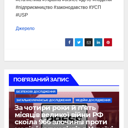
#підприємництво #законодавство #УСП
#USP
Джерело
ПОВ’ЯЗАНИЙ ЗАПИС
БЕЗПЕКОВІ ДОСЛІДЖЕННЯ
ЗАГАЛЬНОУКРАЇНСЬКІ ДОСЛІДЖЕННЯ
МЕДІЙНІ ДОСЛІДЖЕННЯ
За чотири роки й п’ять
місяців великої війни РФ
скоїла 966 злочинів проти