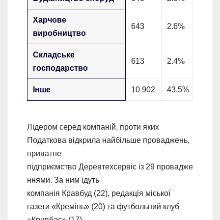
Харчове
643
2.6%
виробництво
Складське
613
2.4%
господарство
Інше
10 902
43.5%
Лідером серед компаній, проти яких
Податкова відкрила найбільше проваджень,
приватне
підприємство Деревтехсервіс із 29 провадже
ннями. За ним ідуть
компанія Кравбуд (22), редакція міської
газети «Кремінь» (20) та футбольний клуб
«Кривбас» (17).