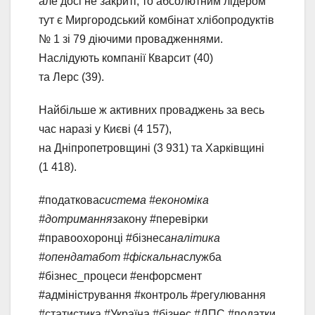
але досі не закриті, то абсолютним лідером
тут є Миргородський комбінат хлібопродуктів
№ 1 зі 79 діючими провадженнями.
Наслідують компанії Кварсит (40)
та Лерс (39).
Найбільше ж активних проваджень за весь
час наразі у Києві (4 157),
на Дніпропетровщині (3 931) та Харківщині
(1 418).
#податкова
система #економіка
#дотримання
закону #перевірки
#правоохоронці #бізнес
аналітика
#опендатабот #фіскальна
служба
#бізнес_процеси #енфорсмент
#адміністрування #контроль #регулювання
#статистика #Україна #бізнес #ДПС #податки