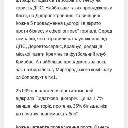
штрафів, податків та зборів з бізнесу на
користь ДПС. Найбільше таких проваджень у
Києві, на Дніпропетровщині та Київщині.
Кожне 5 провадження цьогоріч відкрито
проти бізнесу у сфері оптової торгівлі. Серед
компаній, які потрапили на зауваження від
ДПС, Деревтехсервіс, Кравбуд, редакція
міської газети Кремінь та футбольний клуб
Кривбас. А найбільше проваджень за весь
час назбиралось у Миргородського комбінату
хлібопродуктів №1.
25 035 провадження проти компаній
відкрила Податкова цьогоріч. Це на 1,7%
менше, ніж торік, проте на 35% більше, ніж
до початку повномасштабної.
Кожне четверте провадження проти бізнесу