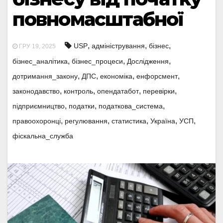
повномасштабної
,
,
,
USP
адміністрування
бізнес
ГРУ 19, 2025
,
,
,
бізнес_аналітика
бізнес_процеси
Дослідження
,
,
,
,
дотримання_закону
ДПС
економіка
енфорсмент
,
,
,
,
законодавство
контроль
опендатабот
перевірки
,
,
,
підприємництво
податки
податкова_система
,
,
,
,
,
правоохоронці
регулювання
статистика
Україна
УСП
фіскальна_служба