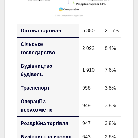
Оптова торгівля
5 380
21.5%
Сільське
2 092
8.4%
господарство
Будівництво
1 910
7.6%
будівель
Траснспорт
956
3.8%
Операції з
949
3.8%
нерухомістю
Роздрібна торгівля
947
3.8%
Будівництво споруд
643
2.6%