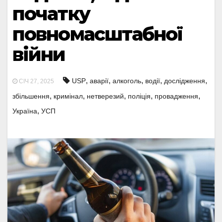
початку
повномасштабної
війни
,
,
,
,
,
USP
аварії
алкоголь
водії
дослідження
СІЧ 27, 2025
,
,
,
,
,
збільшення
кримінал
нетверезий
поліція
провадження
,
Україна
УСП