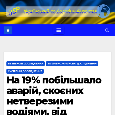
Перейти
до
вмісту
БЕЗПЕКОВІ ДОСЛІДЖЕННЯ
ЗАГАЛЬНОУКРАЇНСЬКІ ДОСЛІДЖЕННЯ
СУСПІЛЬНІ ДОСЛІДЖЕННЯ
На 19% побільшало
аварій, скоєних
нетверезими
водіями, від