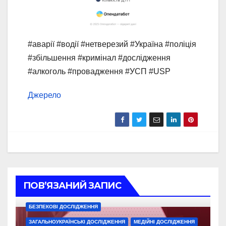
#аварії #водії #нетверезий #Україна #поліція
#збільшення #кримінал #дослідження
#алкоголь #провадження #УСП #USP
Джерело
ПОВ’ЯЗАНИЙ ЗАПИС
БЕЗПЕКОВІ ДОСЛІДЖЕННЯ
ЗАГАЛЬНОУКРАЇНСЬКІ ДОСЛІДЖЕННЯ
МЕДІЙНІ ДОСЛІДЖЕННЯ