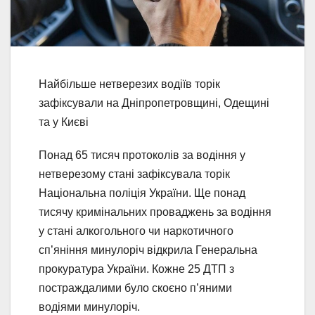
Найбільше нетверезих водіїв торік
зафіксували на Дніпропетровщині, Одещині
та у Києві
Понад 65 тисяч протоколів за водіння у
нетверезому стані зафіксувала торік
Національна поліція України. Ще понад
тисячу кримінальних проваджень за водіння
у стані алкогольного чи наркотичного
сп’яніння минулоріч відкрила Генеральна
прокуратура України. Кожне 25 ДТП з
постраждалими було скоєно п’яними
водіями минулоріч.