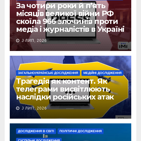
За чотири роки й п’ять
місяців великої війни РФ
скоїла 966 злочинів проти
медіа і журналістів в Україні
J ЛИП, 2026
ЗАГАЛЬНОУКРАЇНСЬКІ ДОСЛІДЖЕННЯ
МЕДІЙНІ ДОСЛІДЖЕННЯ
Трагедія як контент. Як
телеграми висвітлюють
наслідки російських атак
J ЛИП, 2026
ДОСЛІДЖЕННЯ В СВІТІ
ПОЛІТИЧНІ ДОСЛІДЖЕННЯ
СУСПІЛЬНІ ДОСЛІДЖЕННЯ