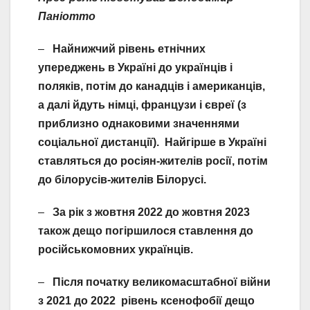
Паніотто
–
Найнижчий рівень етнічних
упереджень в Україні до українців і
поляків, потім до канадців і американців,
а далі йдуть німці, французи і євреї (з
приблизно однаковими значеннями
соціальної дистанції). Найгірше в Україні
ставляться до росіян-жителів росії, потім
до білорусів-жителів Білорусі.
–
За рік з жовтня 2022 до жовтня 2023
також дещо погіршилося ставлення до
російськомовних українців.
–
Після початку великомасштабної війни
з 2021 до 2022 рівень ксенофобії дещо