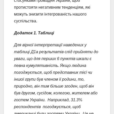
стосунками громадян України, щоб
протистояти негативним тенденціям, які
можуть знизити інтегрованість нашого
суспільства.
Д
одаток 1. Таблиці
Для вірної інтерпретації наведених у
таблиці Д1а результатів слід прийняти до
уваги, що для перших 6 пунктів шкали є
певна кумулятивність. Якщо людина
погоджується, щоб представник тієї чи
іншої групи був членом ії родини, то,
природно, він тим більше згоден, щоб він
був другом, сусідом, колегою, жителем або
гостем України. Наприклад, 31.3%
респондентів погоджується, щоб
американці були гостями України. Це не