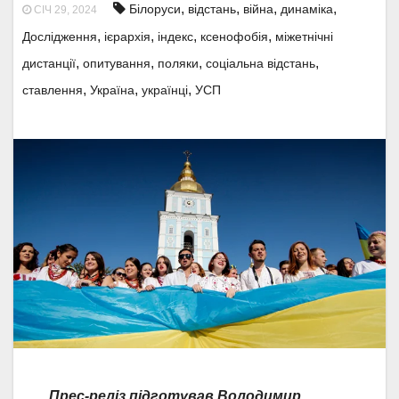
,
,
,
,
Білоруси
відстань
війна
динаміка
СІЧ 29, 2024
,
,
,
,
Дослідження
ієрархія
індекс
ксенофобія
міжетнічні
,
,
,
,
дистанції
опитування
поляки
соціальна відстань
,
,
,
ставлення
Україна
українці
УСП
Прес-реліз підготував Володимир