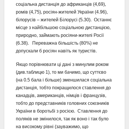
соціальна дистанція до африканців (4,69),
ромів (4,75), росіян-жителей України (4.96),
білорусів – жителей Білорусі (5.30). Останнє
місце з найбільшою соціальною дистанцією,
природно, займають росіяни-жителі Росії
(6.38). Переважна більшість (80%) не
допускали б росіян навіть як туристів.
Якщо порівнювати ці дані з минулим роком
(див.таблицю 1), то ми бачимо, що суттєво
(на 0.5 бала і більше) зменшилася соціальна
дистанція, тобто покращилося ставлення до
канадців, американців, німців і французів,
тобто до представників головних союзників
України в боротьбі з росією. Ставлення до
поляків не змінилося, так як воно і так було
на високому рівні (зауважимо, що