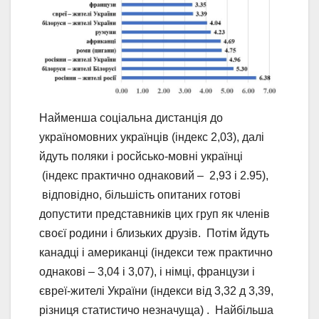
Найменша соціальна дистанція до
україномовних українців (індекс 2,03), далі
йдуть поляки і росйсько-мовні українці
(індекс практично однаковий – 2,93 і 2.95),
відповідно, більшість опитаних готові
допустити представників цих груп як членів
своєї родини і близьких друзів. Потім йдуть
канадці і американці (індекси теж практично
однакові – 3,04 і 3,07), і німці, французи і
євреї-жителі України (індекси від 3,32 д 3,39,
різниця статистичо незначуща) . Найбільша