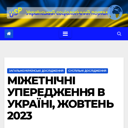
Перейти
до
вмісту
ЗАГАЛЬНОУКРАЇНСЬКІ ДОСЛІДЖЕННЯ
СУСПІЛЬНІ ДОСЛІДЖЕННЯ
МІЖЕТНІЧНІ
УПЕРЕДЖЕННЯ В
УКРАЇНІ, ЖОВТЕНЬ
2023