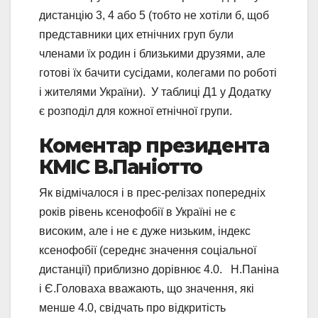
дистанцію 3, 4 або 5 (тобто не хотіли б, щоб
представники цих етнічних груп були
членами їх родин і близькими друзями, але
готові їх бачити сусідами, колегами по роботі
і жителями України). У таблиці Д1 у Додатку
є розподіл для кожної етнічної групи.
Коментар президента
КМІС В.Паніотто
Як відмічалося і в прес-релізах попередніх
років рівень ксенофобії в Україні не є
високим, але і не є дуже низьким, індекс
ксенофобії (середнє значення соціальної
дистанції) приблизно дорівнює 4.0. Н.Паніна
і Є.Головаха вважають, що значення, які
менше 4.0, свідчать про відкритість