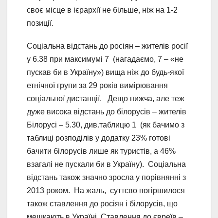
своє місце в ієрархії не більше, ніж на 1-2
позиції.
Соціальна відстань до росіян – жителів росії
у 6.38 при максимумі 7 (нагадаємо, 7 – «не
пускав би в Україну») вища ніж до будь-якої
етнічної групи за 29 років вимірювання
соціальної дистанції. Дещо нижча, але теж
дуже висока відстань до білорусів – жителів
Білорусі – 5.30, див.таблицю 1 (як бачимо з
таблиці розподілів у додатку 23% готові
бачити білорусів лише як туристів, а 46%
взагалі не пускали би в Україну). Соціальна
відстань також значно зросла у порівнянні з
2013 роком. На жаль, суттєво погіршилося
також ставлення до росіян і білорусів, що
мешкають в Україні. Ставлення до євреїв –