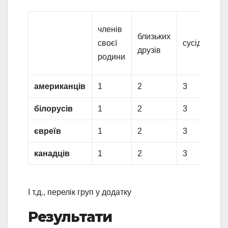
членів
к
близьких
своєї
сусідів
п
друзів
родини
р
американців
1
2
3
4
білорусів
1
2
3
4
євреїв
1
2
3
4
канадців
1
2
3
4
І т.д., перелік груп у додатку
Результати