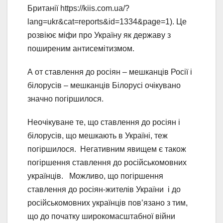
Британії https://kiis.com.ua/?
lang=ukr&cat=reports&id=1334&page=1). Це
розвіює міфи про Україну як державу з
поширеним антисемітизмом.
А от ставлення до росіян – мешканців Росії і
білорусів – мешканців Білорусі очікувано
значно погіршилося.
Неочікуване те, що ставлення до росіян і
білорусів, що мешкають в Україні, теж
погіршилося. Негативним явищем є також
погіршення ставлення до російськомовних
українців. Можливо, що погіршення
ставлення до росіян-жителів України і до
російськомовних українців пов’язано з тим,
що до початку широкомасштабної війни