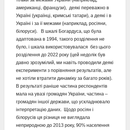
американці, французи), деякі переважно в
Україні (українці, кримські татари), а деякі і в
Україні і за ії межами (наприклад, росіяни,
білоруси). В шкалі Богардуса, що була
адаптована в 1994, такого розділення не
було, і шкала використовувалася без цього
розділення до 2022 року (цей недолік був
давно зрозумілий, ми навіть проводили деякі
експерименти з порівняння результатів, але
не хотіли втратити динаміку за багато років).
В результаті раніше частина респондентів
мала на увазі громадян України, частина –
громадян іншої держави, що ускладнювало
інтерпретацію даних. Щодо росіян і
білорусів ця різниця не виглядала
неприродною до 2013 року, 90% населення