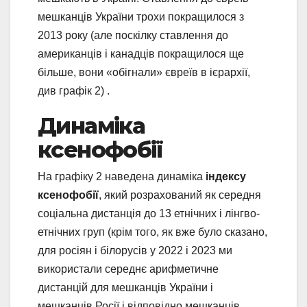
мешканців України трохи покращилося з
2013 року (але поскілку ставлення до
американців і канадців покращилося ще
більше, вони «обігнали» євреїв в ієрархії,
див графік 2) .
Динаміка
ксенофобії
На графіку 2 наведена динаміка
індексу
ксенофобії
, який розрахований як середня
соціальна дистанція до 13 етнічних і лінгво-
етнічних груп (крім того, як вже було сказано,
для росіян і білорусів у 2022 і 2023 ми
використали середнє арифметичне
дистанцій для мешканців України і
мешканців Росії і відповідно мешканців