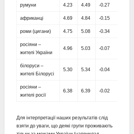
румуни
4.23
4.49
-0.27
африканці
4.69
4.84
-0.15
роми (цигани)
4.75
5.08
-0.34
росіяни –
4.96
5.03
-0.07
жителі України
білоруси –
5.30
5.34
-0.04
жителі Білорусі
росіяни –
6.38
6.39
-0.02
жителі росії
Для інтерпретації наших результатів слід
взяти до уваги, що деякі групи проживають
тільки за межами України (наприклад,