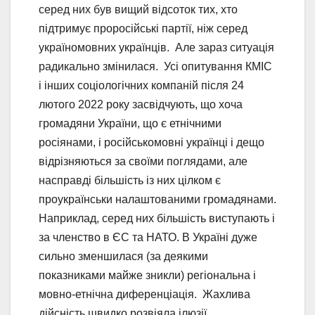
серед них був вищий відсоток тих, хто
підтримує проросійські партії, ніж серед
україномовних українців. Але зараз ситуація
радикально змінилася. Усі опитування КМІС
і інших соціологічних компаній після 24
лютого 2022 року засвідчують, що хоча
громадяни України, що є етнічними
росіянами, і російськомовні українці і дещо
відрізняються за своїми поглядами, але
насправді більшість із них цілком є
проукраїнськи налаштованими громадянами.
Наприклад, серед них більшість виступають і
за членство в ЄС та НАТО. В Україні дуже
сильно зменшилася (за деякими
показниками майже зникли) регіональна і
мовно-етнічна диференціація. Жахлива
дійсність швидко розвіяла ілюзії