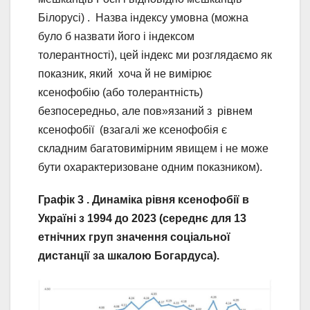
Білорусі) . Назва індексу умовна (можна
було б назвати його і індексом
толерантності), цей індекс ми розглядаємо як
показник, який хоча й не вимірює
ксенофобію (або толерантність)
безпосередньо, але пов»язаний з рівнем
ксенофобії (взагалі же ксенофобія є
складним багатовимірним явищем і не може
бути охарактеризоване одним показником).
Графік 3 . Динаміка рівня ксенофобії в
Україні з 1994 до 2023 (середнє для 13
етнічних груп значення соціальної
дистанції за шкалою Богардуса).