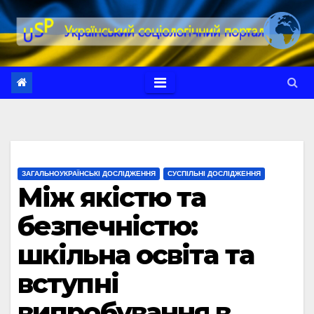
Перейти
до
вмісту
ЗАГАЛЬНОУКРАЇНСЬКІ ДОСЛІДЖЕННЯ
СУСПІЛЬНІ ДОСЛІДЖЕННЯ
Між якістю та
безпечністю:
шкільна освіта та
вступні
випробування в