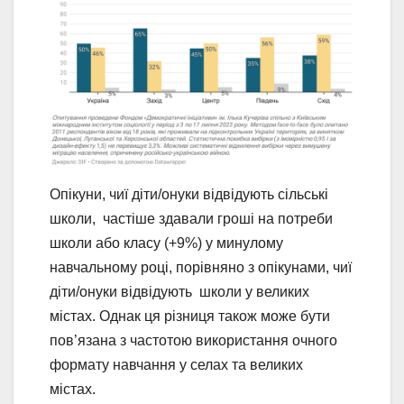
Опікуни, чиї діти/онуки відвідують сільські
школи, частіше здавали гроші на потреби
школи або класу (+9%) у минулому
навчальному році, порівняно з опікунами, чиї
діти/онуки відвідують школи у великих
містах. Однак ця різниця також може бути
пов’язана з частотою використання очного
формату навчання у селах та великих
містах.