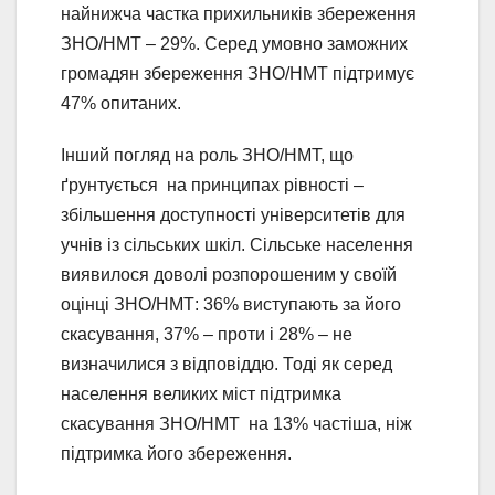
найнижча частка прихильників збереження
ЗНО/НМТ – 29%. Серед умовно заможних
громадян збереження ЗНО/НМТ підтримує
47% опитаних.
Інший погляд на роль ЗНО/НМТ, що
ґрунтується на принципах рівності –
збільшення доступності університетів для
учнів із сільських шкіл. Сільське населення
виявилося доволі розпорошеним у своїй
оцінці ЗНО/НМТ: 36% виступають за його
скасування, 37% – проти і 28% – не
визначилися з відповіддю. Тоді як серед
населення великих міст підтримка
скасування ЗНО/НМТ на 13% частіша, ніж
підтримка його збереження.