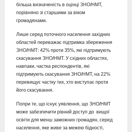
більша визначеність в оцінці ЗНО/НМТ,
порівняно зі старшими за віком
громадянами.
Лише серед поточного населення західних
областей переважає підтримка збереження
ЗНО/НМТ: 42% проти 35%, які підтримують
скасування ЗНО/НМТ. У східних областях,
навпаки, частка респондентів, які
підтримують скасування ЗНО/НМТ, на 22%
перевищує частку тих, хто виступає проти
його скасування.
Попри те, що існує уявлення, що ЗНО/НМТ
може забезпечити рівний доступ до вищої
освіти для менш заможних громадян, серед
населення, яке живе за межею бідності,