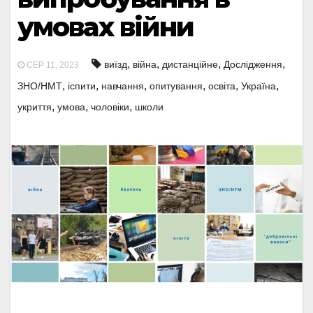
умовах війни
,
,
,
,
виїзд
війна
дистанційне
Дослідження
СЕР 11, 2023
,
,
,
,
,
,
ЗНО/НМТ
іспити
навчання
опитування
освіта
Україна
,
,
,
укриття
умова
чоловіки
школи