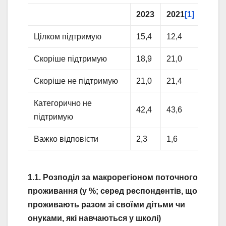
2023
2021
[1]
Цілком підтримую
15,4
12,4
Скоріше підтримую
18,9
21,0
Скоріше не підтримую
21,0
21,4
Категорично не
42,4
43,6
підтримую
Важко відповісти
2,3
1,6
1.1. Розподіл за макрорегіоном поточного
проживання (у %; серед респондентів, що
проживають разом зі своїми дітьми чи
онуками, які навчаються у школі)