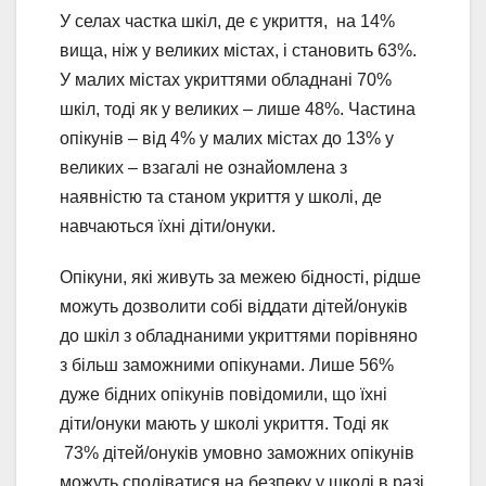
У селах частка шкіл, де є укриття, на 14%
вища, ніж у великих містах, і становить 63%.
У малих містах укриттями обладнані 70%
шкіл, тоді як у великих – лише 48%. Частина
опікунів – від 4% у малих містах до 13% у
великих – взагалі не ознайомлена з
наявністю та станом укриття у школі, де
навчаються їхні діти/онуки.
Опікуни, які живуть за межею бідності, рідше
можуть дозволити собі віддати дітей/онуків
до шкіл з обладнаними укриттями порівняно
з більш заможними опікунами. Лише 56%
дуже бідних опікунів повідомили, що їхні
діти/онуки мають у школі укриття. Тоді як
73% дітей/онуків умовно заможних опікунів
можуть сподіватися на безпеку у школі в разі