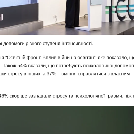
 допомоги різного ступеня інтенсивності.
 “Освітній фронт. Вплив війни на освітян”, яке показало, щ
. Також 54% вказали, що потребують психологічної допомог
ки стресу в інших, а 37% – вміння справлятися з власним
46% скоріше зазнавали стресу та психологічної травми, ніж н