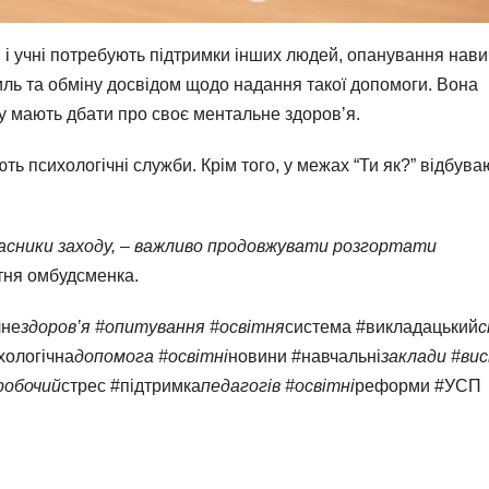
, і учні потребують підтримки інших людей, опанування нави
иль та обміну досвідом щодо надання такої допомоги. Вона
су мають дбати про своє ментальне здоровʼя.
ь психологічні служби. Крім того, у межах “Ти як?” відбува
часники заходу, – важливо продовжувати розгортати
тня омбудсменка.
чне
здоров’я #опитування #освітня
система #викладацький
с
хологічна
допомога #освітні
новини #навчальні
заклади #вис
робочий
стрес #підтримка
педагогів #освітні
реформи #УСП