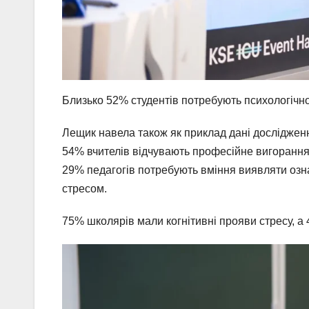
Близько 52% студентів потребують психологічної
Лещик навела також як приклад дані дослідження
54% вчителів відчувають професійне вигорання
29% педагогів потребують вміння виявляти озна
стресом.
75% школярів мали когнітивні прояви стресу, а 