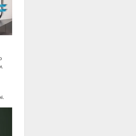
о
и.
і.