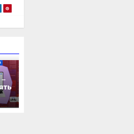
Я
 –
’ять
ь