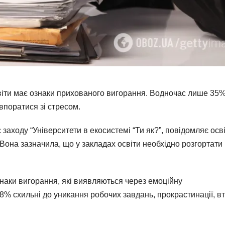
віти має ознаки прихованого вигорання. Водночас лише 35
впоратися зі стресом.
 заходу “Університети в екосистемі “Ти як?”, повідомляє осв
Вона зазначила, що у закладах освіти необхідно розгортати
наки вигорання, які виявляються через емоційну
18% схильні до уникання робочих завдань, прокрастинації, в