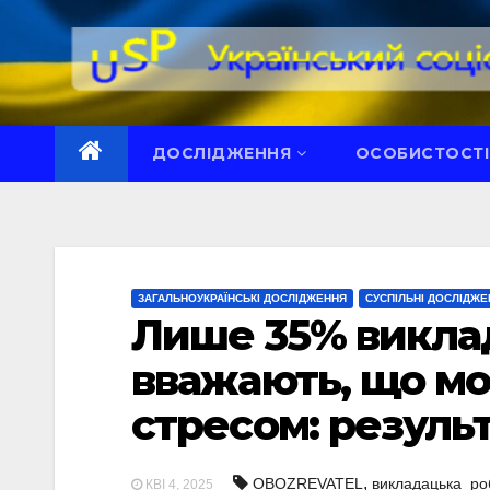
Перейти
до
вмісту
ДОСЛІДЖЕННЯ
ОСОБИСТОСТІ
ЗАГАЛЬНОУКРАЇНСЬКІ ДОСЛІДЖЕННЯ
СУСПІЛЬНІ ДОСЛІДЖЕ
Лише 35% виклад
вважають, що мо
стресом: резуль
,
OBOZREVATEL
викладацька_ро
КВІ 4, 2025