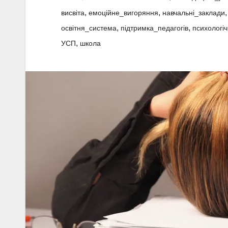
,
,
висвіта
емоційне_вигоряння
навчальні_заклади
,
,
освітня_система
підтримка_педагогів
психологі
,
УСП
школа