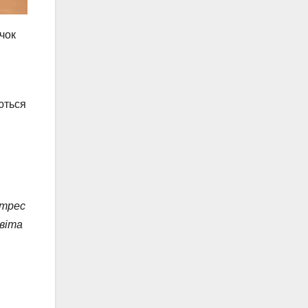
чок
ються
трес
віта