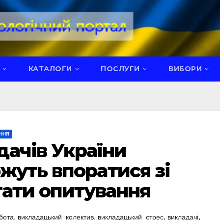
КАТАЛОГИ
ПОСЛУГИ
ВИБОРИ
ННЯ
ачів України
жуть впоратися зі
тати опитування
,
,
,
,
бота
викладацький_колектив
викладацький_стрес
викладачі