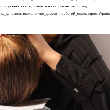
,
,
,
,
,
опитування
освіта
освітні_новини
освітні_реформи
,
,
,
,
чна_допомога
психологічне_здоров'я
робочий_стрес
стрес
Україн